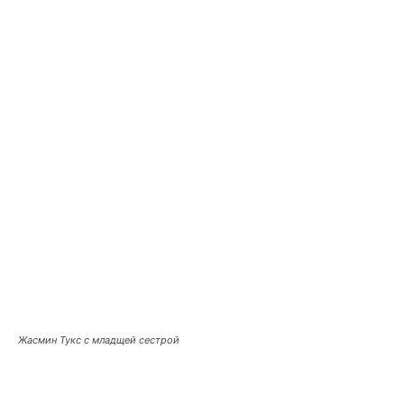
Жасмин Тукс с младщей сестрой