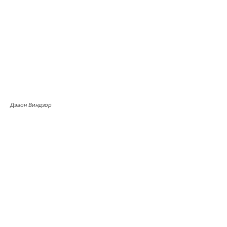
Дэвон Виндзор