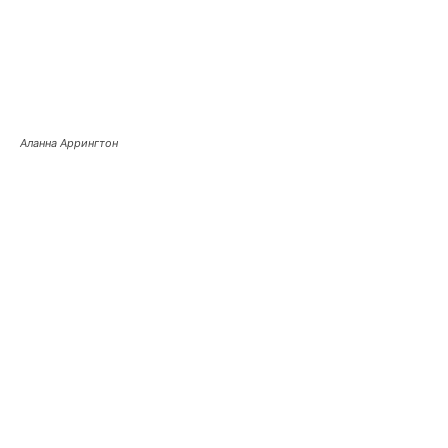
Аланна Аррингтон