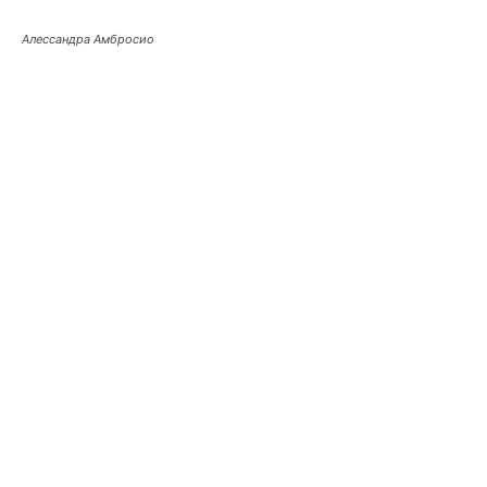
Алессандра Амбросио