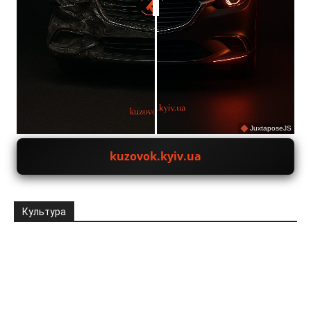
JuxtaposeJS
kuzovok.kyiv.ua
Культура