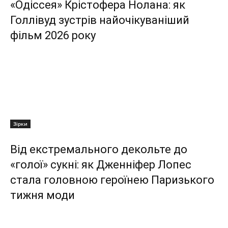
«Одіссея» Крістофера Нолана: як
Голлівуд зустрів найочікуваніший
фільм 2026 року
Зірки
Від екстремального декольте до
«голої» сукні: як Дженніфер Лопес
стала головною героїнею Паризького
тижня моди