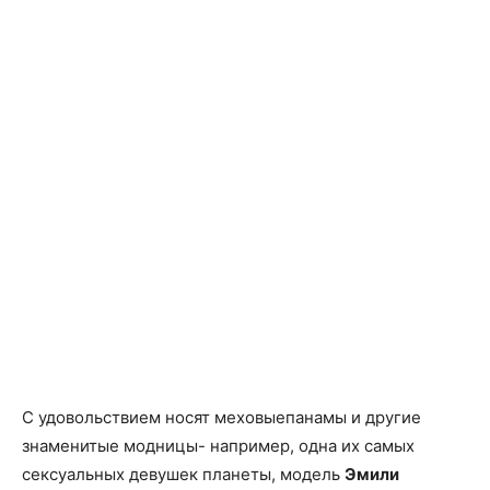
С удовольствием носят меховыепанамы и другие
знаменитые модницы- например, одна их самых
сексуальных девушек планеты, модель
Эмили