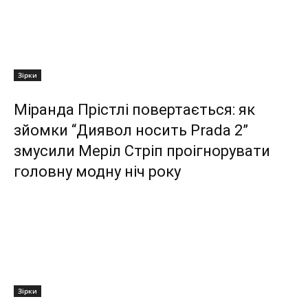
Зірки
Міранда Прістлі повертається: як
зйомки “Диявол носить Prada 2”
змусили Меріл Стріп проігнорувати
головну модну ніч року
Зірки