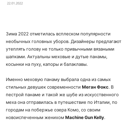
22.01.2022
Facebook
X
Telegram
Copy U
Зима 2022 отметилась всплеском популярности
необычных головных уборов. Дизайнеры предлагают
утеплять голову не только привычными вязаными
шапками. Актуальны меховые и дутые панамы,
косынки на пуху, капоры и балаклавы.
Именно меховую панаму выбрала одна из самых
стильных девушек современности
Меган Фокс
. В
пестрой панаме и такой же шубе из искусственного
меха она отправилась в путешествие по Италии, по
городам на побержье озера Комо, со своим
новоиспеченным женихом
Machine Gun Kelly
.