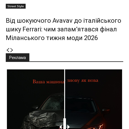
Street Style
Від шокуючого Avavav до італійського
шику Ferrari: чим запам’ятався фінал
Міланського тижня моди 2026
Реклама