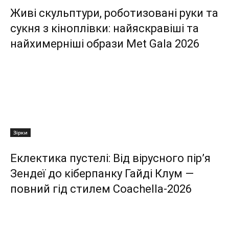
Живі скульптури, роботизовані руки та
сукня з кіноплівки: найяскравіші та
найхимерніші образи Met Gala 2026
Зірки
Еклектика пустелі: Від вірусного пір’я
Зендеї до кіберпанку Гайді Клум —
повний гід стилем Coachella-2026