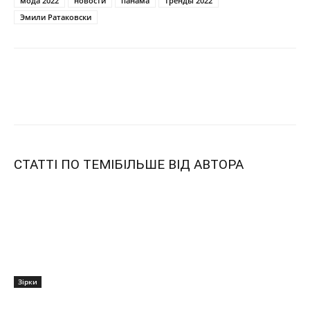
мода 2022
новости
панама
тренды 2022
Эмили Ратаковски
СТАТТІ ПО ТЕМІ
БІЛЬШЕ ВІД АВТОРА
Зірки