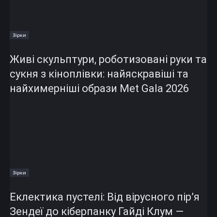
Зірки
Живі скульптури, роботизовані руки та
сукня з кіноплівки: найяскравіші та
найхимерніші образи Met Gala 2026
Зірки
Еклектика пустелі: Від вірусного пір’я
Зендеї до кіберпанку Гайді Клум —