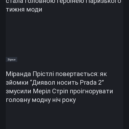
стала головною героїнею Паризького
тижня моди
Зірки
Міранда Прістлі повертається: як
зйомки “Диявол носить Prada 2”
змусили Меріл Стріп проігнорувати
головну модну ніч року