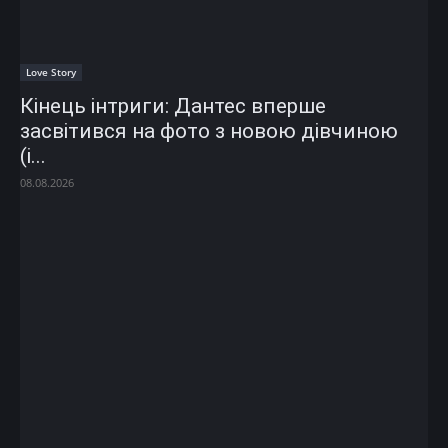
Love Story
Кінець інтриги: Дантес вперше
засвітився на фото з новою дівчиною
(і...
08.08.2026