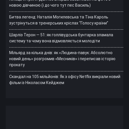
новою дівчиною (і до чого тут пес Василь)
Битва легенд: Наталія Могилевська та Тіна Кароль
зустрінуться в тренерських кріслах “Голосу країни”
Шарліз Терон — 51: як голлівудська бунтарка зламала
систему та чому вона відмовляється молодіти
Мільярд за кілька днів: як «Людина-павук: Абсолютно
новий день» розгромив «Месників» і переписав історію
прокату
Скандал на 105 мільйонів: Як з офісу Netflix викрали новий
фільм із Ніколасом Кейджем