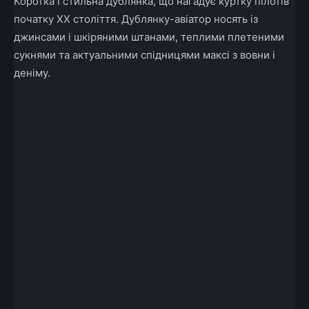
Коротка і стильна дублянка, що нагадує куртку пілотів
початку ХХ століття. Дублянку-авіатор носять із
джинсами і шкіряними штанами, теплими плетеними
сукнями та актуальними спідницями максі з вовни і
деніму.