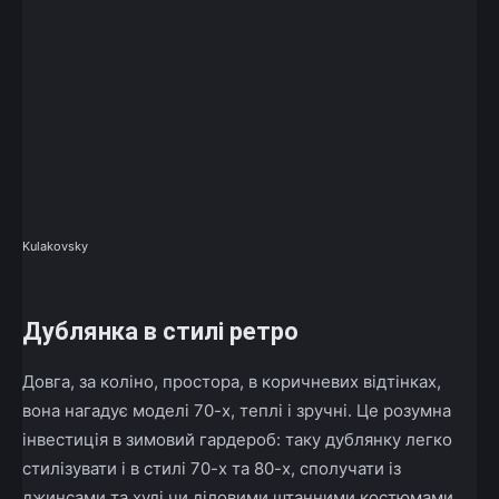
Kulakovsky
Дублянка в стилі ретро
Довга, за коліно, простора, в коричневих відтінках,
вона нагадує моделі 70-х, теплі і зручні. Це розумна
інвестиція в зимовий гардероб: таку дублянку легко
стилізувати і в стилі 70-х та 80-х, сполучати із
джинсами та худі чи діловими штанними костюмами.