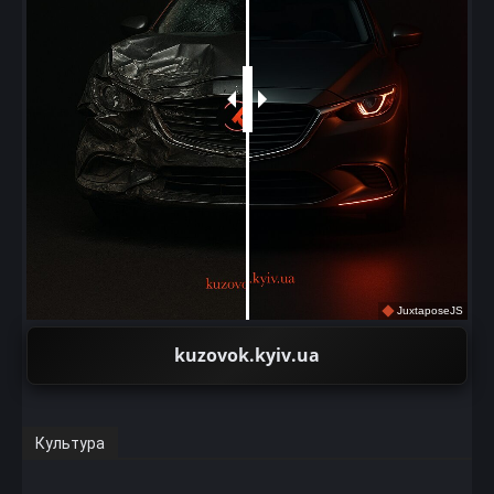
JuxtaposeJS
kuzovok.kyiv.ua
Культура