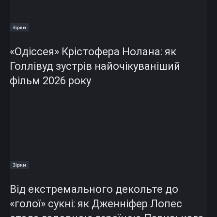
Зірки
«Одіссея» Крістофера Нолана: як
Голлівуд зустрів найочікуваніший
фільм 2026 року
Зірки
Від екстремального декольте до
«голої» сукні: як Дженніфер Лопес