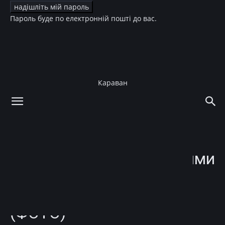
Пароль буде по електронній пошті до вас.
Караван
додому
Мода
Мода
Тренди
Наймодніші дублянки зими
2022-2023: авіатор, з
потертостями, ретро
(ФОТО)