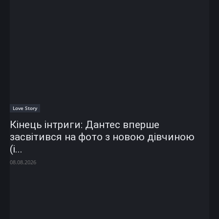
Love Story
Кінець інтриги: Дантес вперше
засвітився на фото з новою дівчиною
(і...
08.08.2026