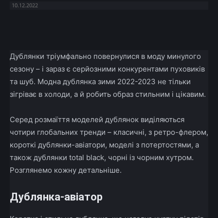
10.12.2022
Facebook
X
Telegram
Copy U
Дублянки тріумфально повернулися в моду минулого
сезону – і зараз є серйозними конкурентами пуховиків
та шуб. Модна дублянка зими 2022-2023 не тільки
зігріває в холоди, а й робить образ стильним і цікавим.
Серед розмаїття моделей дублянок виділяються
чотири глобальних тренди – класичні, з ретро-флером,
короткі дублянки-авіатори, моделі з потертостями, а
також дублянки total black, чорні із чорним хутром.
Розглянемо кожну детальніше.
Дублянка-авіатор