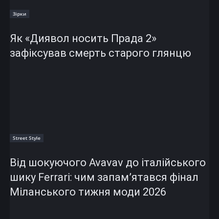
Зірки
Як «Диявол носить Прада 2»
зафіксував смерть старого глянцю
Street Style
Від шокуючого Avavav до італійського
шику Ferrari: чим запам’ятався фінал
Міланського тижня моди 2026