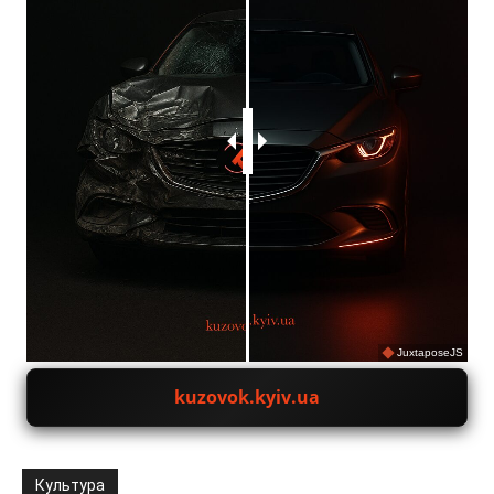
JuxtaposeJS
kuzovok.kyiv.ua
Культура