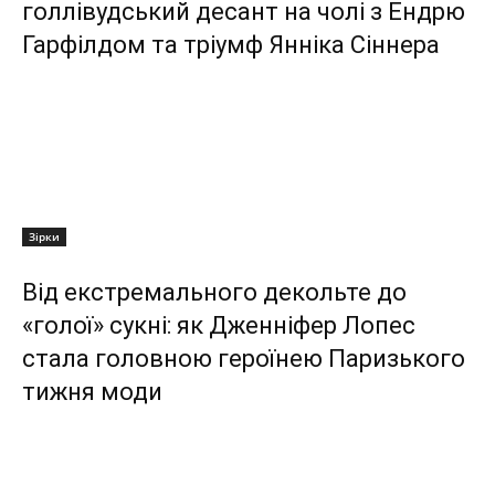
голлівудський десант на чолі з Ендрю
Гарфілдом та тріумф Янніка Сіннера
Зірки
Від екстремального декольте до
«голої» сукні: як Дженніфер Лопес
стала головною героїнею Паризького
тижня моди