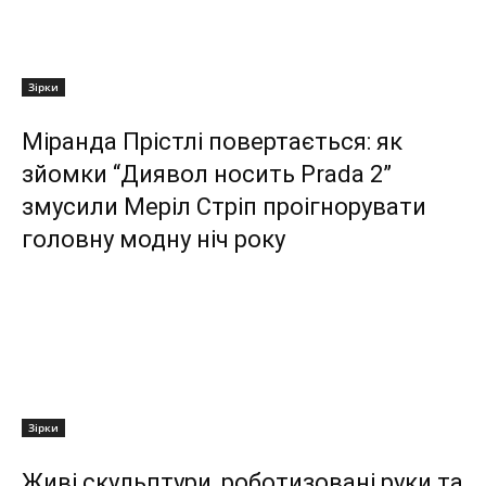
Зірки
Міранда Прістлі повертається: як
зйомки “Диявол носить Prada 2”
змусили Меріл Стріп проігнорувати
головну модну ніч року
Зірки
Живі скульптури, роботизовані руки та