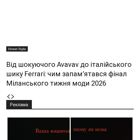
Street Style
Від шокуючого Avavav до італійського
шику Ferrari: чим запам’ятався фінал
Міланського тижня моди 2026
Реклама