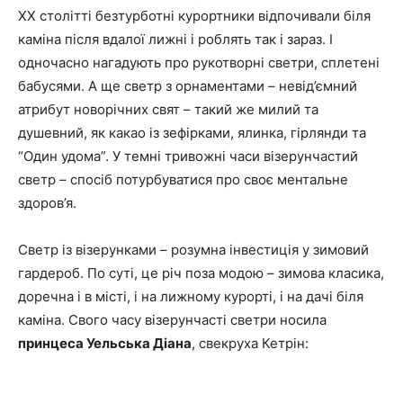
XX столітті безтурботні курортники відпочивали біля
каміна після вдалої лижні і роблять так і зараз.
І
одночасно нагадують про рукотворні светри, сплетені
бабусями.
А ще светр з орнаментами – невід’ємний
атрибут новорічних свят – такий же милий та
душевний, як какао із зефірками, ялинка, гірлянди та
“Один удома”. У темні тривожні часи візерунчастий
светр – спосіб потурбуватися про своє ментальне
здоров’я.
Светр із візерунками – розумна інвестиція у зимовий
гардероб.
По суті, це річ поза модою – зимова класика,
доречна і в місті, і на лижному курорті, і на дачі біля
каміна. Свого часу візерунчасті светри носила
принцеса Уельська Діана
, свекруха Кетрін: