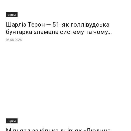
Зірки
Шарліз Терон — 51: як голлівудська
бунтарка зламала систему та чому...
05.08.2026
Зірки
Мільярд за кілька днів: як «Людина-