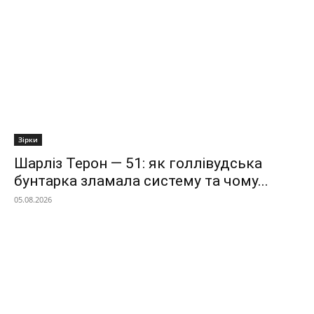
Зірки
Шарліз Терон — 51: як голлівудська
бунтарка зламала систему та чому...
05.08.2026