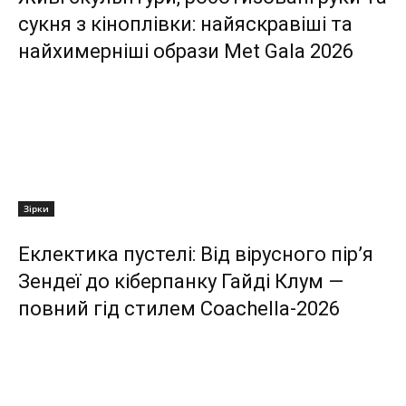
сукня з кіноплівки: найяскравіші та
найхимерніші образи Met Gala 2026
Зірки
Еклектика пустелі: Від вірусного пір’я
Зендеї до кіберпанку Гайді Клум —
повний гід стилем Coachella-2026