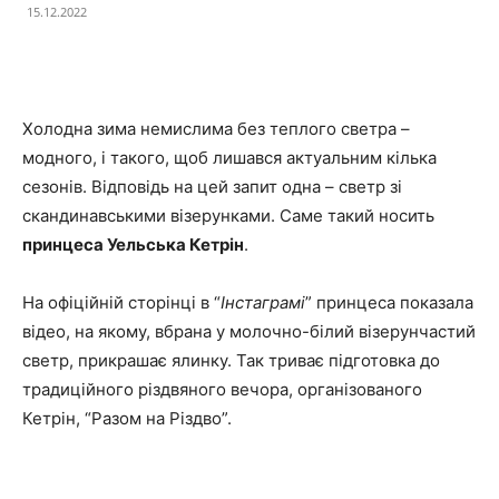
15.12.2022
Facebook
X
Telegram
Copy U
Холодна зима немислима без теплого светра –
модного, і такого, щоб лишався актуальним
кілька
сезонів. Відповідь на цей запит одна – светр зі
скандинавськими візерунками. Саме такий носить
принцеса Уельська Кетрін
.
На офіційній сторінці в “
Інстаграмі
” принцеса показала
відео, на якому, вбрана у молочно-білий візерунчастий
светр, прикрашає ялинку. Так триває підготовка до
традиційного різдвяного вечора, організованого
Кетрін, “Разом на Різдво”.