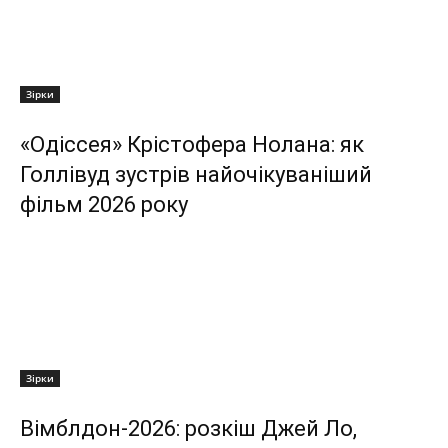
Зірки
«Одіссея» Крістофера Нолана: як
Голлівуд зустрів найочікуваніший
фільм 2026 року
Зірки
Вімблдон-2026: розкіш Джей Ло,