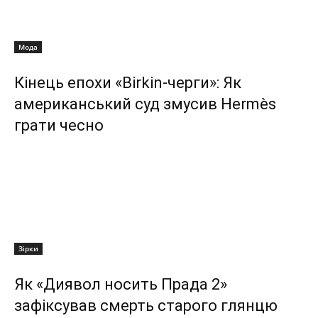
Мода
Кінець епохи «Birkin-черги»: Як
американський суд змусив Hermès
грати чесно
Зірки
Як «Диявол носить Прада 2»
зафіксував смерть старого глянцю