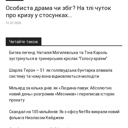
Особиста драма чи збіг? На тлі чуток
про кризу у стосунках...
31.07.2026
Читайте також
Битва легенд: Наталія Могилевська та Тіна Кароль
зустрінуться в тренерських кріслах “Голосу країни”
Шарліз Терон — 51: як голлівудська бунтарка зламала
систему та чому вона відмовляється молодіти
Мільярд за кілька днів: як «Людина-павук: Абсолютно
новий день» розгромив «Месників» і переписав історію
прокату
Скандал на 105 мільйонів: Як з офісу Netflix викрали новий
фільм із Ніколасом Кейджем