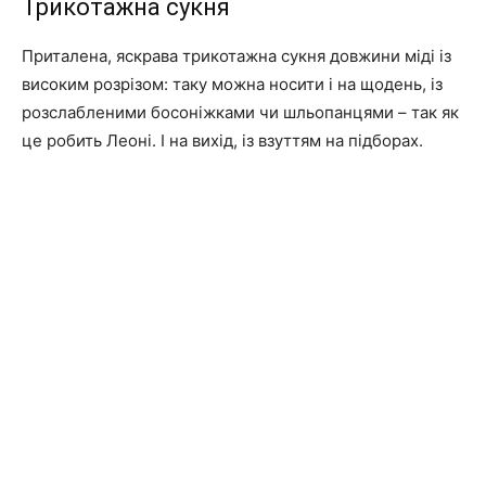
Трикотажна сукня
Приталена, яскрава трикотажна сукня довжини міді із
високим розрізом: таку можна носити і на щодень, із
розслабленими босоніжками чи шльопанцями – так як
це робить Леоні. І на вихід, із взуттям на підборах.