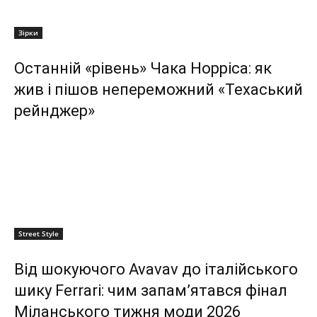
Зірки
Останній «рівень» Чака Норріса: як
жив і пішов непереможний «Техаський
рейнджер»
Street Style
Від шокуючого Avavav до італійського
шику Ferrari: чим запам’ятався фінал
Міланського тижня моди 2026