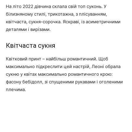
На літо 2022 дівчина склала свій топ суконь. У
білизняному стилі, трикотажна, з плісуванням,
квітчаста, сукня-сорочка. Яскраві, із асиметричними
деталями і вирізами.
Квітчаста сукня
Квітковий принт – найбільш романтичний. Щоб
максимально підкреслити цей настрій, Леоні обрала
сукню у квітах максимально романтичного крою:
фасону бебідолл, зі спущеними рукавами і оголеними
плечима.