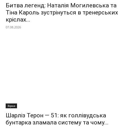
Битва легенд: Наталія Могилевська та
Тіна Кароль зустрінуться в тренерських
кріслах...
07.08.2026
Зірки
Шарліз Терон — 51: як голлівудська
бунтарка зламала систему та чому...