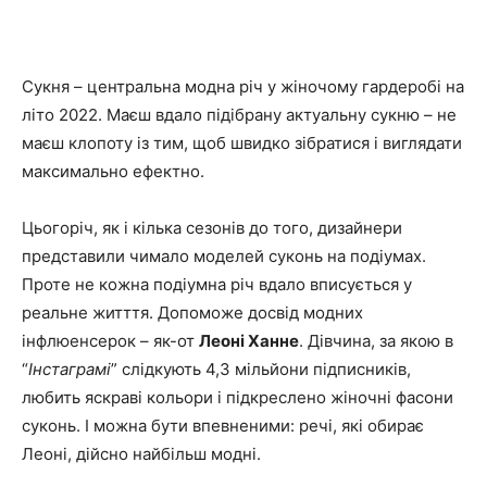
Facebook
X
Telegram
Copy U
Сукня – центральна модна річ у жіночому гардеробі на
літо 2022. Маєш вдало підібрану актуальну сукню – не
маєш клопоту із тим, щоб швидко зібратися і виглядати
максимально ефектно.
Цьогоріч, як і кілька сезонів до того, дизайнери
представили чимало моделей суконь на подіумах.
Проте не кожна подіумна річ вдало вписується у
реальне житття. Допоможе досвід модних
інфлюенсерок – як-от
Леоні Ханне
. Дівчина, за якою в
“
Інстаграмі
” слідкують 4,3 мільйони підписників,
любить яскраві кольори і підкреслено жіночні фасони
суконь. І можна бути впевненими: речі, які обирає
Леоні, дійсно найбільш модні.