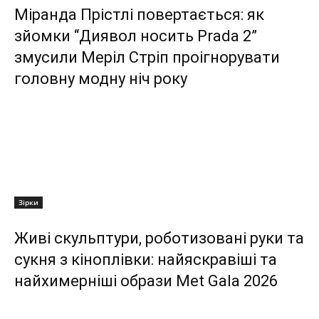
Міранда Прістлі повертається: як
зйомки “Диявол носить Prada 2”
змусили Меріл Стріп проігнорувати
головну модну ніч року
Зірки
Живі скульптури, роботизовані руки та
сукня з кіноплівки: найяскравіші та
найхимерніші образи Met Gala 2026