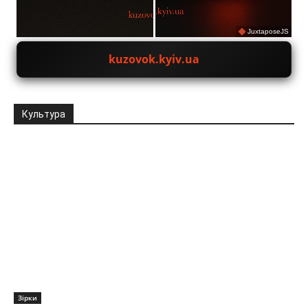
JuxtaposeJS
kuzovok.kyiv.ua
Культура
Зірки