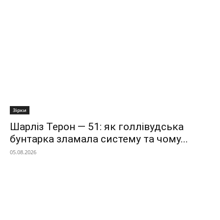
Зірки
Шарліз Терон — 51: як голлівудська
бунтарка зламала систему та чому...
05.08.2026