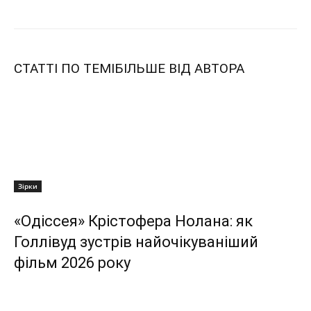
СТАТТІ ПО ТЕМІ
БІЛЬШЕ ВІД АВТОРА
Зірки
«Одіссея» Крістофера Нолана: як
Голлівуд зустрів найочікуваніший
фільм 2026 року