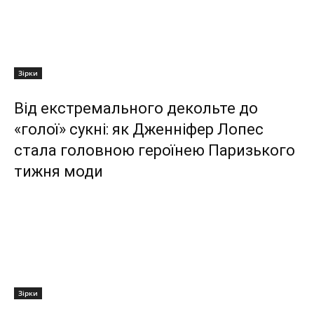
Зірки
Від екстремального декольте до
«голої» сукні: як Дженніфер Лопес
стала головною героїнею Паризького
тижня моди
Зірки