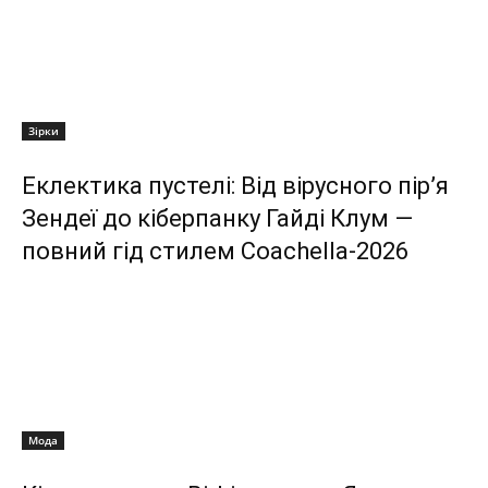
Зірки
Еклектика пустелі: Від вірусного пір’я
Зендеї до кіберпанку Гайді Клум —
повний гід стилем Coachella-2026
Мода