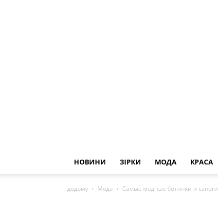
НОВИНИ
ЗІРКИ
МОДА
КРАСА
додому
Мода
Самые модные ботинки и сапоги н