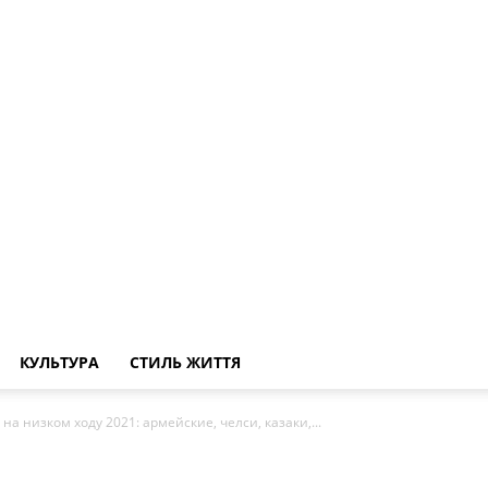
КУЛЬТУРА
СТИЛЬ ЖИТТЯ
а низком ходу 2021: армейские, челси, казаки,...