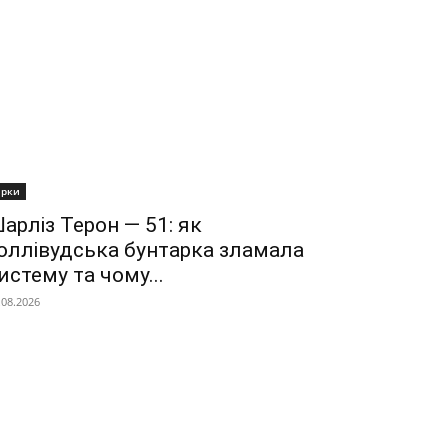
ірки
арліз Терон — 51: як
оллівудська бунтарка зламала
истему та чому...
.08.2026