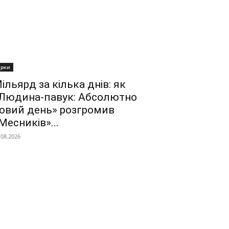
ірки
ільярд за кілька днів: як
Людина-павук: Абсолютно
овий день» розгромив
Месників»...
.08.2026