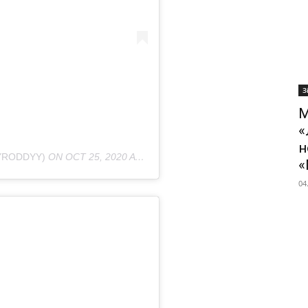
З
М
«
н
SYRODDYY)
ON
OCT 25, 2020 AT 11:40AM PDT
«
04