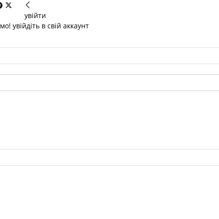
увійти
о! увійдіть в свій аккаунт