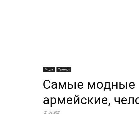
Мода
Тренди
Самые модные б
армейские, челс
21.02.2021
Facebook
X
Telegram