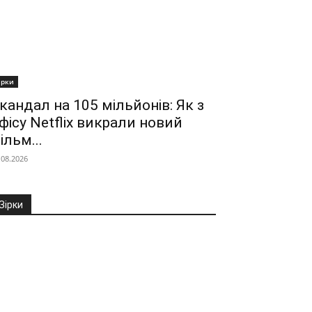
ірки
кандал на 105 мільйонів: Як з
фісу Netflix викрали новий
ільм...
.08.2026
Зірки