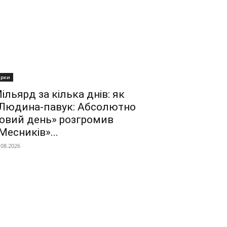
ірки
ільярд за кілька днів: як
Людина-павук: Абсолютно
овий день» розгромив
Месників»...
.08.2026