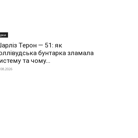
ірки
арліз Терон — 51: як
оллівудська бунтарка зламала
истему та чому...
.08.2026