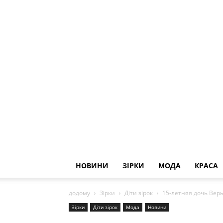
НОВИНИ
ЗІРКИ
МОДА
КРАСА
додому
Зірки
Діти зірок
15-летняя дочь Вер
Зірки
Діти зірок
Мода
Новини