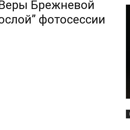
 Веры Брежневой
рослой” фотосессии
Copy URL