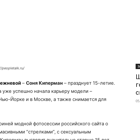
З
/peopletalk.ru/
Ш
режневой
–
Соня Киперман
– празднует 15-летие.
г
а уже успешно начала карьеру модели –
с
Нью-Йорке и в Москве, а также снимается для
05
оиней модной фотосессии российского сайта о
масивными “стрелками”, с сексуальным
Киперман выглядит значительно старше 15 лет.