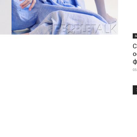
З
С
о
ф
03