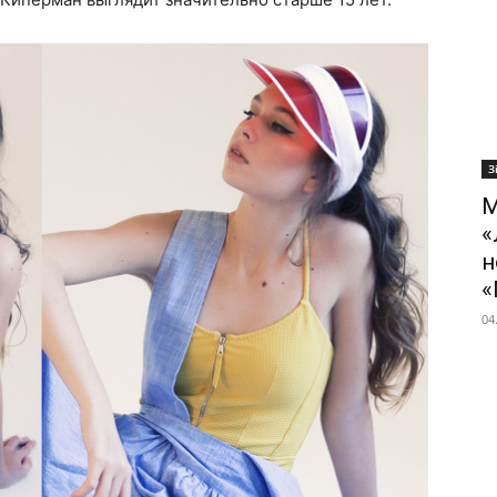
З
М
«
н
«
04