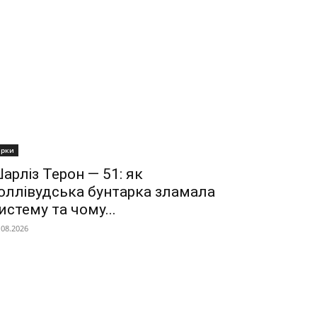
ірки
арліз Терон — 51: як
оллівудська бунтарка зламала
истему та чому...
.08.2026