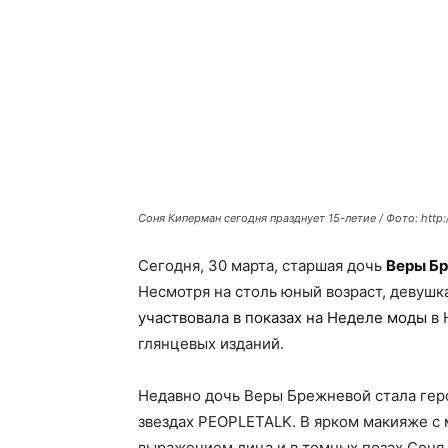
Соня Киперман сегодня празднует 15-летие / Фото: http:/
Сегодня, 30 марта, старшая дочь
Веры Б
Несмотря на столь юный возраст, девушк
участвовала в показах на Неделе моды
в 
глянцевых изданий.
Недавно дочь Веры Брежневой стала гер
звездах PEOPLETALK. В ярком макияже с 
выражением лица и в томных позах Соня 