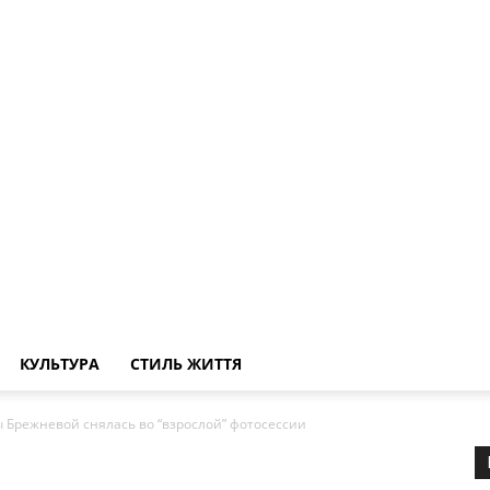
КУЛЬТУРА
СТИЛЬ ЖИТТЯ
ы Брежневой снялась во “взрослой” фотосессии