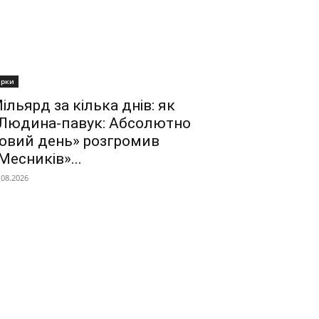
ірки
ільярд за кілька днів: як
Людина-павук: Абсолютно
овий день» розгромив
Месників»...
.08.2026