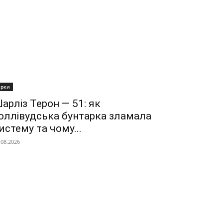
ірки
арліз Терон — 51: як
оллівудська бунтарка зламала
истему та чому...
.08.2026