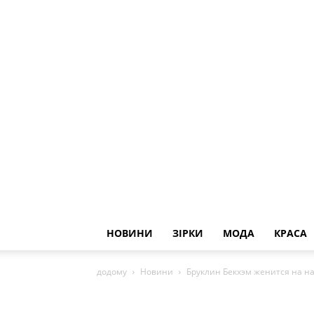
НОВИНИ
ЗІРКИ
МОДА
КРАСА
додому
Новини
Бруклин Бекхэм женится на 