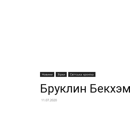
Новини
Зірки
Світська хроніка
Бруклин Бекхэм
11.07.2020
Facebook
X
Telegram