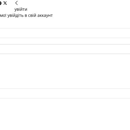
увійти
о! увійдіть в свій аккаунт