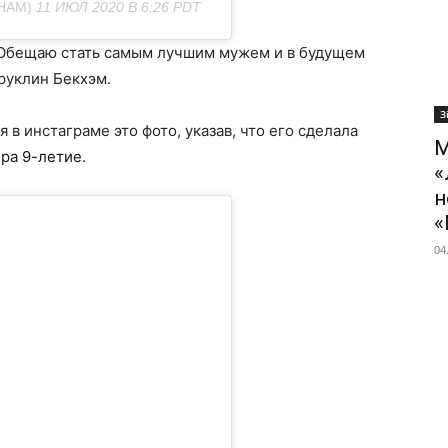
HAM)
11 ИЮЛ 2020 В 6:26 PDT
 Обещаю стать самым лучшим мужем и в будущем
руклин Бекхэм.
З
 в инстаграме это фото, указав, что его сделала
М
ера 9-летие
.
«
н
«
04