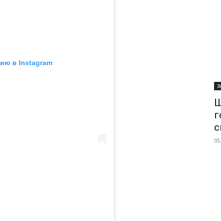
ию в Instagram
З
Ш
г
с
05