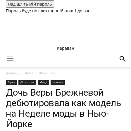
Пароль буде по електронній пошті до вас.
Караван
додому
Зірки
Діти зірок
Зірки
Діти зірок
Мода
Новини
Дочь Веры Брежневой
дебютировала как модель
на Неделе моды в Нью-
Йорке