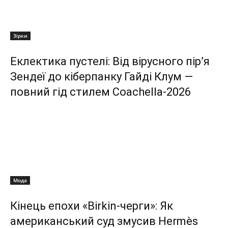
Зірки
Еклектика пустелі: Від вірусного пір’я
Зендеї до кіберпанку Гайді Клум —
повний гід стилем Coachella-2026
Мода
Кінець епохи «Birkin-черги»: Як
американський суд змусив Hermès