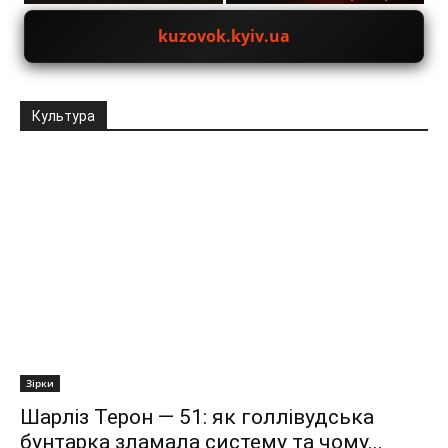
kuzovok.kyiv.ua
Культура
Зірки
Шарліз Терон — 51: як голлівудська
бунтарка зламала систему та чому...