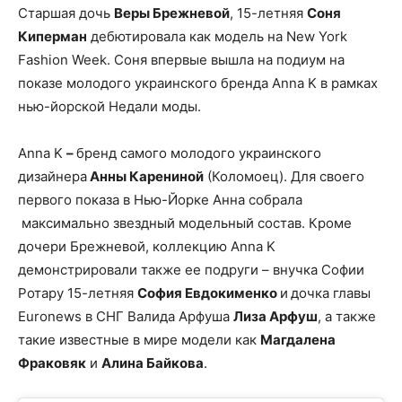
Старшая дочь
Веры Брежневой
, 15-летняя
Соня
Киперман
дебютировала как модель на New York
Fashion Week. Соня впервые вышла на подиум на
показе молодого украинского бренда Anna K в рамках
нью-йорской Недали моды.
Anna K
–
бренд самого молодого украинского
дизайнера
Анны Карениной
(Коломоец). Для своего
первого показа в Нью-Йорке Анна собрала
максимально звездный модельный состав. Кроме
дочери Брежневой, коллекцию Anna K
демонстрировали также ее подруги – внучка Софии
Ротару 15-летняя
София Евдокименко
и
дочка главы
Euronews в СНГ Валида Арфуша
Лиза Арфуш
, а также
такие известные в мире модели как
Магдалена
Фраковяк
и
Алина Байкова
.