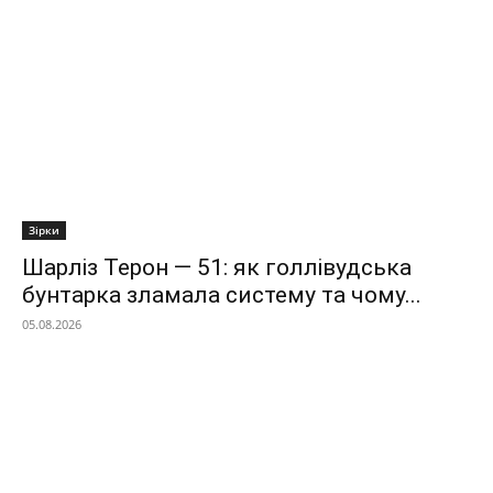
Зірки
Шарліз Терон — 51: як голлівудська
бунтарка зламала систему та чому...
05.08.2026