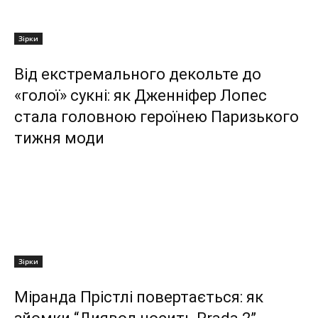
Зірки
Від екстремального декольте до
«голої» сукні: як Дженніфер Лопес
стала головною героїнею Паризького
тижня моди
Зірки
Міранда Прістлі повертається: як