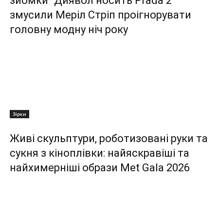
зйомки “Диявол носить Prada 2”
змусили Меріл Стріп проігнорувати
головну модну ніч року
Зірки
Живі скульптури, роботизовані руки та
сукня з кіноплівки: найяскравіші та
найхимерніші образи Met Gala 2026