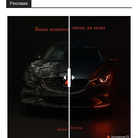
Реклама
JuxtaposeJS