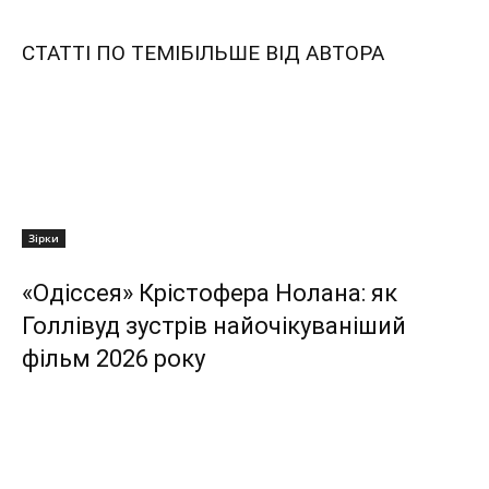
СТАТТІ ПО ТЕМІ
БІЛЬШЕ ВІД АВТОРА
Зірки
«Одіссея» Крістофера Нолана: як
Голлівуд зустрів найочікуваніший
фільм 2026 року