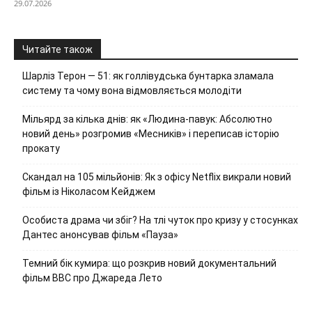
29.07.2026
Читайте також
Шарліз Терон — 51: як голлівудська бунтарка зламала
систему та чому вона відмовляється молодіти
Мільярд за кілька днів: як «Людина-павук: Абсолютно
новий день» розгромив «Месників» і переписав історію
прокату
Скандал на 105 мільйонів: Як з офісу Netflix викрали новий
фільм із Ніколасом Кейджем
Особиста драма чи збіг? На тлі чуток про кризу у стосунках
Дантес анонсував фільм «Пауза»
Темний бік кумира: що розкрив новий документальний
фільм ВВС про Джареда Лето