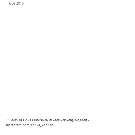
16.02.2016
Facebook
X
Telegram
Copy U
15-летняя Соня Киперман начала карьеру модели /
instagram.com/sonya_kooper