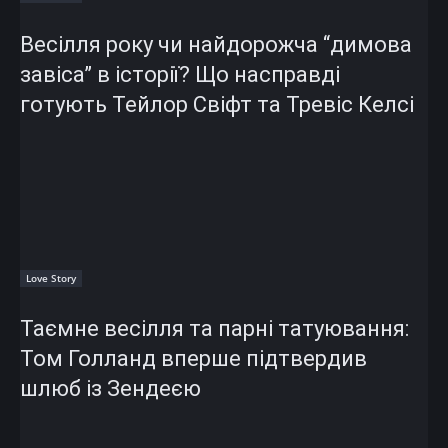
Весілля року чи найдорожча “димова
завіса” в історії? Що насправді
готують Тейлор Свіфт та Тревіс Келсі
Love Story
Таємне весілля та парні татуювання:
Том Голланд вперше підтвердив
шлюб із Зендеєю