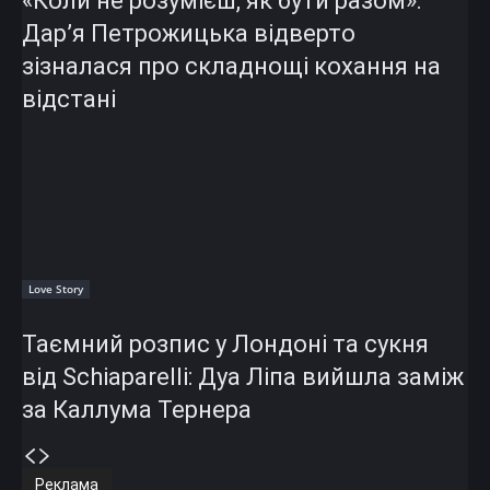
«Коли не розумієш, як бути разом»:
Дар’я Петрожицька відверто
зізналася про складнощі кохання на
відстані
Love Story
Таємний розпис у Лондоні та сукня
від Schiaparelli: Дуа Ліпа вийшла заміж
за Каллума Тернера
Реклама