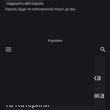
Пароль буде по електронній пошті до вас.
Караван
додому
Story
Love Story
Story
Love Story
Зірки
Культура
Новини
Дощ, крокси та українська
автентика: як пройшло
весілля Євгена Клопотенка
та Катерини