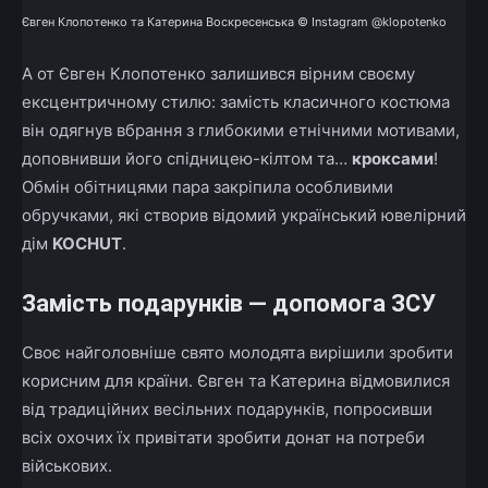
Євген Клопотенко та Катерина Воскресенська © Instagram @klopotenko
А от Євген Клопотенко залишився вірним своєму
ексцентричному стилю: замість класичного костюма
він одягнув вбрання з глибокими етнічними мотивами,
доповнивши його спідницею-кілтом та…
кроксами
!
Обмін обітницями пара закріпила особливими
обручками, які створив відомий український ювелірний
дім
KOCHUT
.
Замість подарунків — допомога ЗСУ
Своє найголовніше свято молодята вирішили зробити
корисним для країни. Євген та Катерина відмовилися
від традиційних весільних подарунків, попросивши
всіх охочих їх привітати зробити донат на потреби
військових.