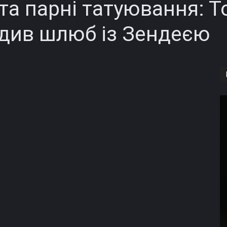
та парні татуювання: 
див шлюб із Зендеєю
Copy URL