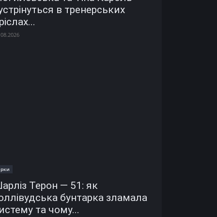
устрінуться в тренерських
ріслах...
.08.2026
ірки
арліз Терон — 51: як
оллівудська бунтарка зламала
истему та чому...