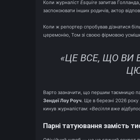
Коли журналіст
Esquire
запитав Голланда,
заспокоювати інших родичів, актор відпов
Коли ж репортер спробував дізнатися бі
церемонію, Том зі своєю фірмовою усмішк
«ЦЕ ВСЕ, ЩО ВИ
ЦЮ
Варто зазначити, що першим таємницю пар
Зендеї Лоу Роуч
. Ще в березні 2026 року
кинув журналістам:
«Весілля вже відбуло
Парні татуювання замість тис
Офіційний шлюб — це не єдиний секрет па