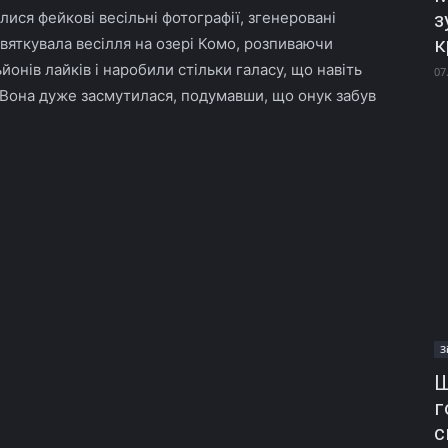
ися фейкові весільні фотографії, згенеровані
з
к
вяткувала весілля на озері Комо, розпиваючи
онів лайків і наробили стільки галасу, що навіть
07
. Вона дуже засмутилася, подумавши, що онук забув
З
Ш
г
с