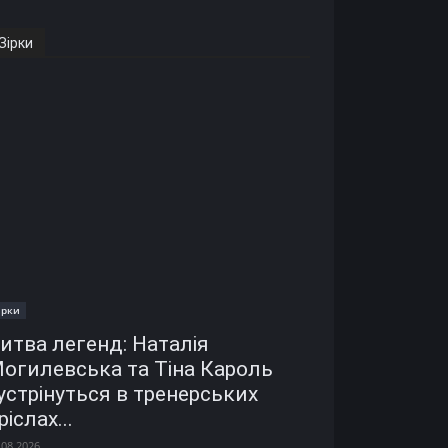
Зірки
ірки
итва легенд: Наталія
огилевська та Тіна Кароль
устрінуться в тренерських
ріслах...
.08.2026