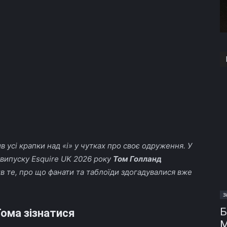
в усі крапки над «і» у чутках про своє одруження. У
 випуску Esquire UK 2026 року
Том Голланд
в те, про що фанати та таблоїди здогадувалися вже
З
Б
Тома зізнатися
М