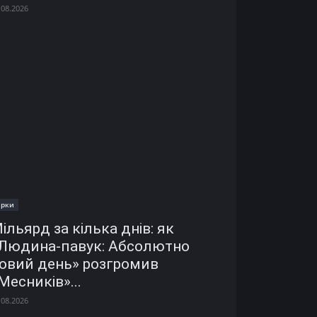
.08.2026
ірки
ільярд за кілька днів: як
Людина-павук: Абсолютно
овий день» розгромив
Месників»...
.08.2026