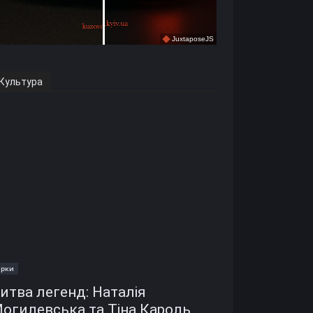
Культура
ірки
итва легенд: Наталія
огилевська та Тіна Кароль