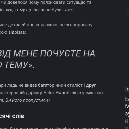
 чи довелося йому пояснювати ситуацію та
ів:
«Ні, тому що всі вони були там»
.
льше деталей про справжню, не згенеровану
ою відрізав:
 ВІД МЕНЕ ПОЧУЄТЕ НА
 ТЕМУ»
.
и ледь не видав багаторічний стиліст і
друг
З
 на червоній доріжці Actor Awards він з усмішкою
Б
ся. Ви його пропустили»
.
М
з
ячі слів
к
ри. Як виявилося, зірки увіковічнили своє кохання
07