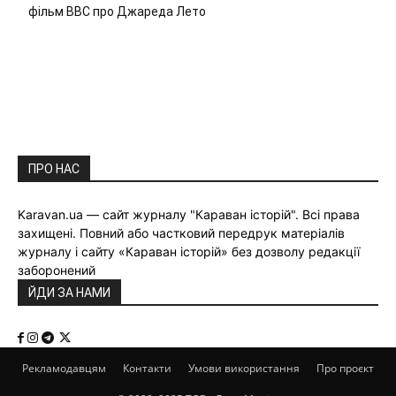
фільм ВВС про Джареда Лето
ПРО НАС
Karavan.ua — сайт журналу "Караван історій". Всі права
захищені. Повний або частковий передрук матеріалів
журналу і сайту «Караван історій» без дозволу редакції
заборонений
ЙДИ ЗА НАМИ
Рекламодавцям
Контакти
Умови використання
Про проєкт