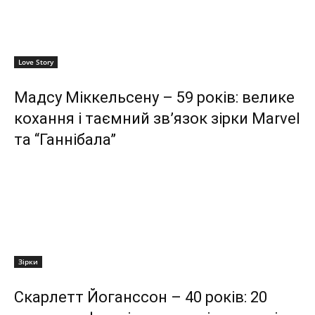
Love Story
Мадсу Міккельсену – 59 років: велике
кохання і таємний зв’язок зірки Marvel
та “Ганнібала”
Зірки
Скарлетт Йоганссон – 40 років: 20