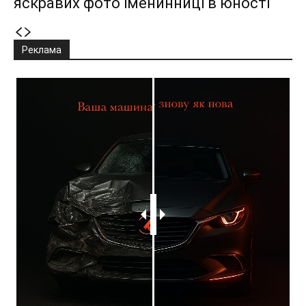
яскравих фото іменинниці в юності
Реклама