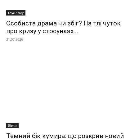
Love Story
Особиста драма чи збіг? На тлі чуток
про кризу у стосунках...
31.07.2026
Зірки
Темний бік кумира: що розкрив новий