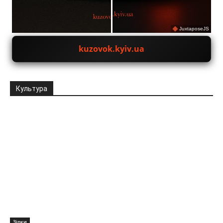
JuxtaposeJS
kuzovok.kyiv.ua
Культура
Зірки