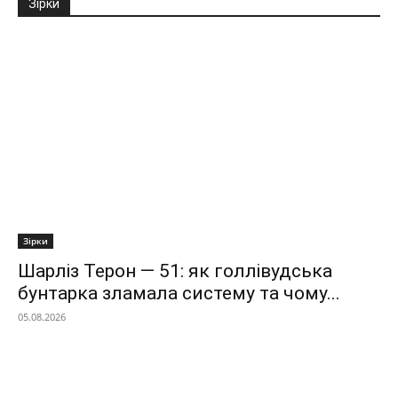
Зірки
Зірки
Шарліз Терон — 51: як голлівудська
бунтарка зламала систему та чому...
05.08.2026