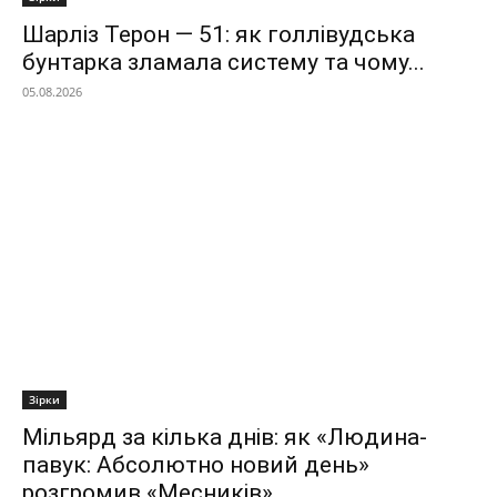
Шарліз Терон — 51: як голлівудська
бунтарка зламала систему та чому...
05.08.2026
Зірки
Мільярд за кілька днів: як «Людина-
павук: Абсолютно новий день»
розгромив «Месників»...