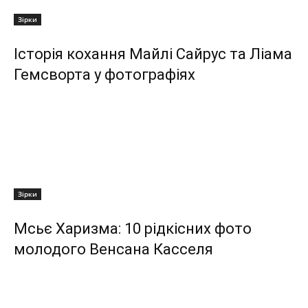
Зірки
Історія кохання Майлі Сайрус та Ліама
Гемсворта у фотографіях
Зірки
Мсьє Харизма: 10 рідкісних фото
молодого Венсана Касселя