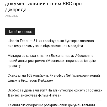
документальний фільм ВВС про
Джареда...
29.07.2026
Читайте також
Шарліз Терон — 51: як голлівудська бунтарка зламала
систему та чому вона відмовляється молодіти
Мільярд за кілька днів: як «Людина-павук: Абсолютно
новий день» розгромив «Месників» і переписав історію
прокату
Скандал на 105 мільйонів: Як з офісу Netflix викрали новий
фільм із Ніколасом Кейджем
Особиста драма чи збіг? На тлі чуток про кризу у стосунках
Дантес анонсував фільм «Пауза»
Темний бік кумира: що розкрив новий документальний