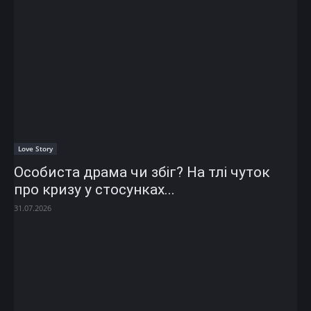
Love Story
Особиста драма чи збіг? На тлі чуток
про кризу у стосунках...
31.07.2026