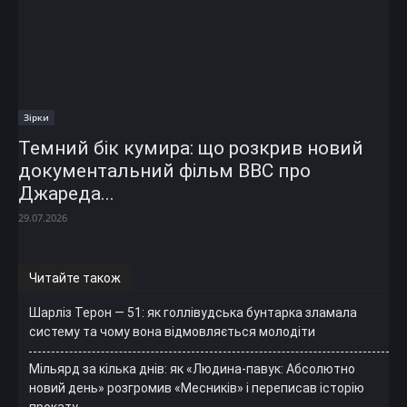
Зірки
Темний бік кумира: що розкрив новий
документальний фільм ВВС про
Джареда...
29.07.2026
Читайте також
Шарліз Терон — 51: як голлівудська бунтарка зламала
систему та чому вона відмовляється молодіти
Мільярд за кілька днів: як «Людина-павук: Абсолютно
новий день» розгромив «Месників» і переписав історію
прокату