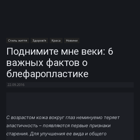
Стиль життя
Здоров'я
Краса
Новини
Поднимите мне веки: 6
важных фактов о
блефаропластике
22.09.2016
Facebook
X
Telegram
Copy U
C возрастом кожа вокруг глаз неминуемо теряет
эластичность – появляются первые признаки
старения. Для улучшения ее вида и
общего