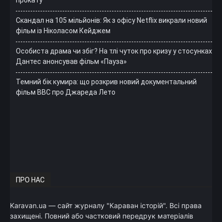
Скандал на 105 мільйонів: Як з офісу Netflix викрали новий
фільм із Ніколасом Кейджем
Особиста драма чи збіг? На тлі чуток про кризу у стосунках
Дантес анонсував фільм «Пауза»
Темний бік кумира: що розкрив новий документальний
фільм ВВС про Джареда Лето
ПРО НАС
Karavan.ua — сайт журналу "Караван історій". Всі права
захищені. Повний або частковий передрук матеріалів