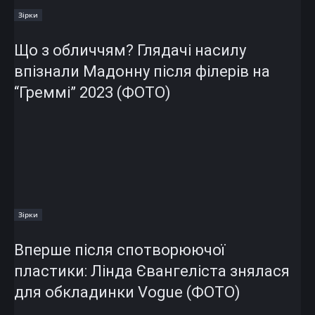
Зірки
Що з обличчям? Глядачі насилу
впізнали Мадонну після філерів на
“Греммі” 2023 (ФОТО)
Зірки
Вперше після спотворюючої
пластики: Лінда Євангеліста знялася
для обкладинки Vogue (ФОТО)