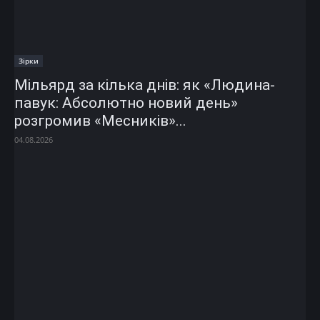
Зірки
Мільярд за кілька днів: як «Людина-
павук: Абсолютно новий день»
розгромив «Месників»...
04.08.2026