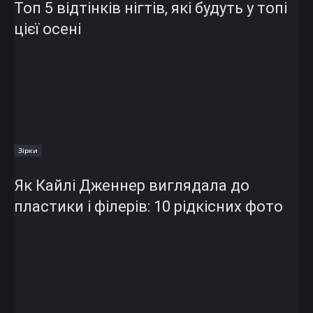
Топ 5 відтінків нігтів, які будуть у топі
цієї осені
Зірки
Як Кайлі Дженнер виглядала до
пластики і філерів: 10 рідкісних фото