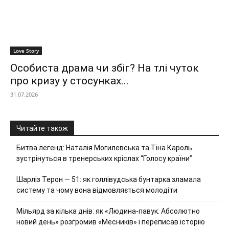
Love Story
Особиста драма чи збіг? На тлі чуток
про кризу у стосунках...
31.07.2026
Читайте також
Битва легенд: Наталія Могилевська та Тіна Кароль
зустрінуться в тренерських кріслах “Голосу країни”
Шарліз Терон — 51: як голлівудська бунтарка зламала
систему та чому вона відмовляється молодіти
Мільярд за кілька днів: як «Людина-павук: Абсолютно
новий день» розгромив «Месників» і переписав історію