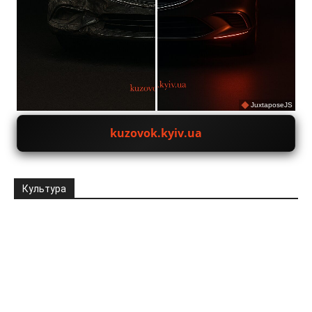
JuxtaposeJS
kuzovok.kyiv.ua
Культура