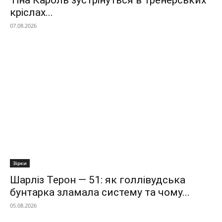
Тіна Кароль зустрінуться в тренерських
кріслах...
07.08.2026
Зірки
Шарліз Терон — 51: як голлівудська
бунтарка зламала систему та чому...
05.08.2026