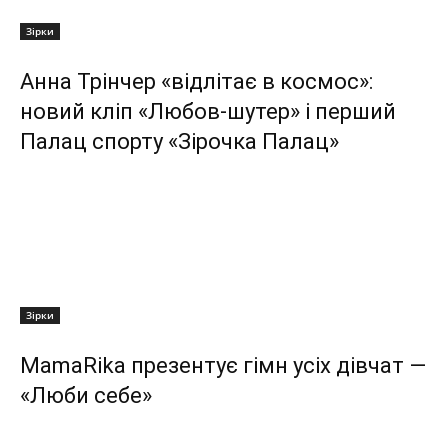
Зірки
Анна Трінчер «відлітає в космос»:
новий кліп «Любов-шутер» і перший
Палац спорту «Зірочка Палац»
Зірки
MamaRika презентує гімн усіх дівчат —
«Люби себе»