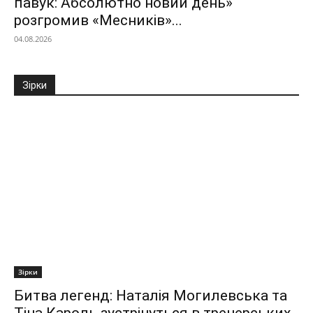
павук: Абсолютно новий день»
розгромив «Месників»...
04.08.2026
Зірки
Зірки
Битва легенд: Наталія Могилевська та