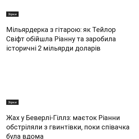
Зірки
Мільярдерка з гітарою: як Тейлор
Свіфт обійшла Ріанну та заробила
історичні 2 мільярди доларів
Зірки
Жах у Беверлі-Гіллз: маєток Ріанни
обстріляли з гвинтівки, поки співачка
була вдома