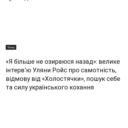
Story
«Я більше не озираюся назад»: велике
інтерв’ю Уляни Ройс про самотність,
відмову від «Холостячки», пошук себе
та силу українського кохання