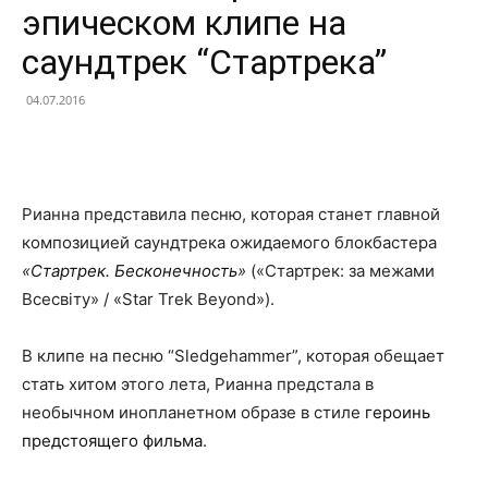
эпическом клипе на
саундтрек “Стартрека”
04.07.2016
Facebook
X
Telegram
Copy U
Рианна представила песню, которая станет главной
композицией саундтрека ожидаемого блокбастера
«
Стартрек. Бесконечность
»
(«Стартрек: за межами
Всесвіту» / «Star Trek Beyond»).
В клипе на песню “Sledgehammer”, которая обещает
стать хитом этого лета, Рианна предстала в
необычном инопланетном образе в стиле
героинь
предстоящего фильма
.