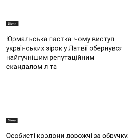
Зірки
Юрмальська пастка: чому виступ
українських зірок у Латвії обернувся
найгучнішим репутаційним
скандалом літа
Story
Особисті кордони дорожчі за обручку: