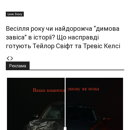
Love Story
Весілля року чи найдорожча “димова
завіса” в історії? Що насправді
готують Тейлор Свіфт та Тревіс Келсі
Реклама