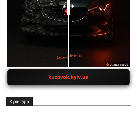
JuxtaposeJS
kuzovok.kyiv.ua
Культура