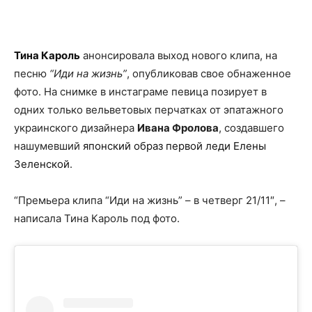
Facebook
X
Telegram
Copy U
Тина Кароль
анонсировала выход нового клипа, на
песню
“Иди на жизнь”
, опубликовав свое обнаженное
фото. На снимке в инстаграме певица позирует в
одних только вельветовых перчатках от эпатажного
украинского дизайнера
Ивана Фролова
, создавшего
нашумевший
японский образ первой леди Елены
Зеленской
.
“Премьера клипа “Иди на жизнь” – в четверг 21/11″, –
написала Тина Кароль под фото.