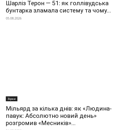
Шарліз Терон — 51: як голлівудська
бунтарка зламала систему та чому...
05.08.2026
Зірки
Мільярд за кілька днів: як «Людина-
павук: Абсолютно новий день»
розгромив «Месників»...