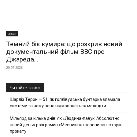
Зірки
Темний бік кумира: що розкрив новий
документальний фільм ВВС про
Джареда...
29.07.2026
Читайте також
Шарліз Терон — 51: як голлівудська бунтарка зламала
систему та чому вона відмовляється молодіти
Мільярд за кілька днів: як «Людина-павук: Абсолютно
новий день» розгромив «Месників» і переписав історію
прокату