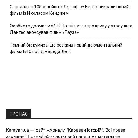
Скандал на 105 мільйонів: Як з офісу Netflix викрали новий
фільм із Ніколасом Кейджем
Особиста драма чи збіг? На тлі чуток про кризу у стосунках
Дантес анонсував фільм «Пауза»
Темний бік кумира: що розкрив новий документальний
фільм ВВС про Джареда Лето
ПРО НАС
Karavan.ua — сайт журналу "Караван історій". Всі права
захищені. Повний або частковий передрук матеріалів