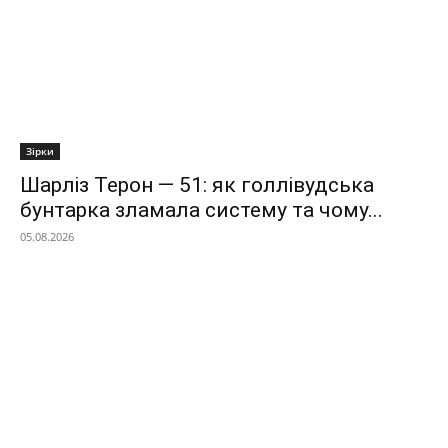
Зірки
Шарліз Терон — 51: як голлівудська
бунтарка зламала систему та чому...
05.08.2026