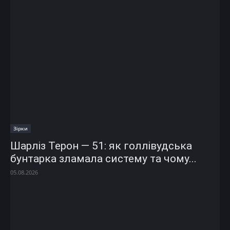
Зірки
Шарліз Терон — 51: як голлівудська
бунтарка зламала систему та чому...
05.08.2026