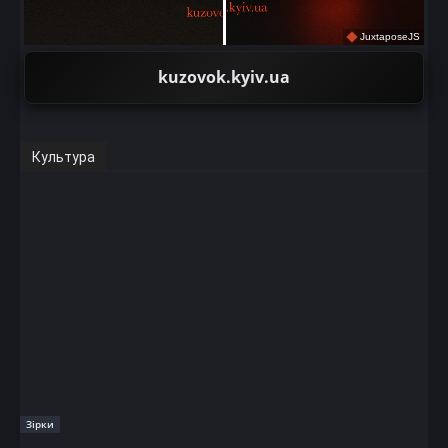
JuxtaposeJS
kuzovok.kyiv.ua
Культура
Зірки