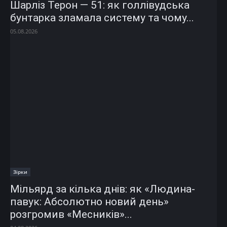
Шарліз Терон — 51: як голлівудська
бунтарка зламала систему та чому...
05.08.2026
Зірки
Мільярд за кілька днів: як «Людина-
павук: Абсолютно новий день»
розгромив «Месників»...