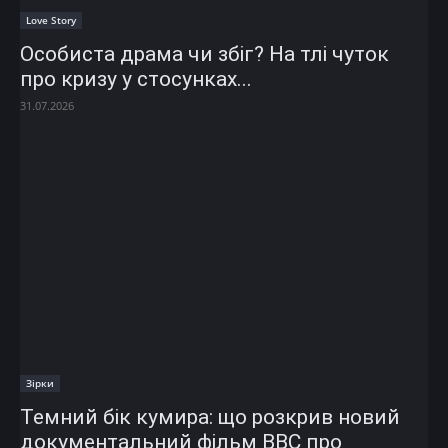
Love Story
Особиста драма чи збіг? На тлі чуток
про кризу у стосунках...
31.07.2026
Зірки
Темний бік кумира: що розкрив новий
документальний фільм ВВС про