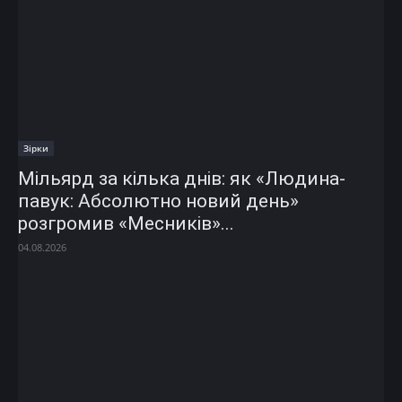
Зірки
Мільярд за кілька днів: як «Людина-
павук: Абсолютно новий день»
розгромив «Месників»...
04.08.2026