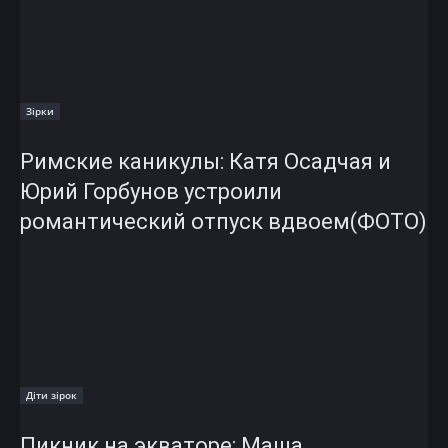
Зірки
Римские каникулы: Катя Осадчая и
Юрий Горбунов устроили
романтический отпуск вдвоем(ФОТО)
Діти зірок
Пикник на экваторе: Маша