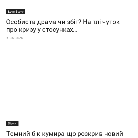
Love Story
Особиста драма чи збіг? На тлі чуток
про кризу у стосунках...
31.07.2026
Зірки
Темний бік кумира: що розкрив новий