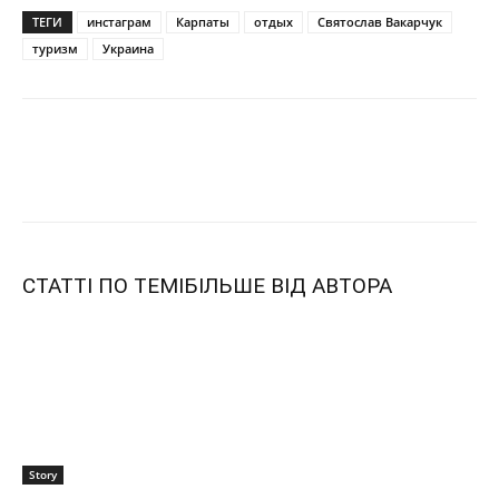
ТЕГИ
инстаграм
Карпаты
отдых
Святослав Вакарчук
туризм
Украина
СТАТТІ ПО ТЕМІ
БІЛЬШЕ ВІД АВТОРА
Story