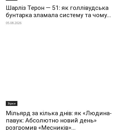
Шарліз Терон — 51: як голлівудська
бунтарка зламала систему та чому...
05.08.2026
Зірки
Мільярд за кілька днів: як «Людина-
павук: Абсолютно новий день»
розгромив «Месників»...