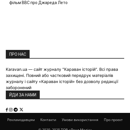
фільм ВВС про Джареда Лето
ПРО НАС
Karavan.ua — сайт журналу "Караван історій". Всі права
захищені. Повний або частковий передрук матеріалів
журналу і сайту «Караван історій» без дозволу редакції
заборонений
ЙДИ ЗА НАМИ
Рекламодавцям
Контакти
Умови використання
Про проєкт
© 2020–2025 ТОВ «Ленд Медіа»