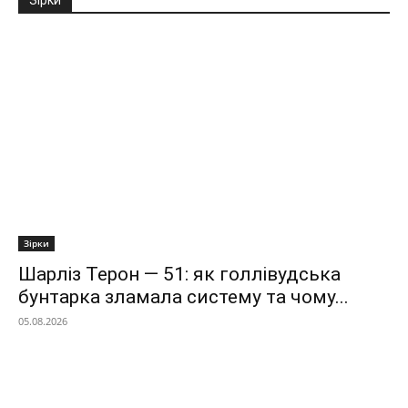
Зірки
Шарліз Терон — 51: як голлівудська
бунтарка зламала систему та чому...
05.08.2026