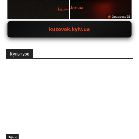
JuxtaposeJS
kuzovok.kyiv.ua
Культура
Зірки