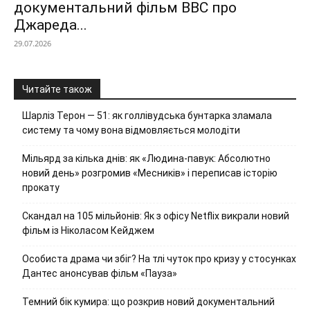
документальний фільм ВВС про
Джареда...
29.07.2026
Читайте також
Шарліз Терон — 51: як голлівудська бунтарка зламала
систему та чому вона відмовляється молодіти
Мільярд за кілька днів: як «Людина-павук: Абсолютно
новий день» розгромив «Месників» і переписав історію
прокату
Скандал на 105 мільйонів: Як з офісу Netflix викрали новий
фільм із Ніколасом Кейджем
Особиста драма чи збіг? На тлі чуток про кризу у стосунках
Дантес анонсував фільм «Пауза»
Темний бік кумира: що розкрив новий документальний