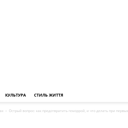
КУЛЬТУРА
СТИЛЬ ЖИТТЯ
ах
Острый вопрос: как предотвратить геморрой, и что делать при первы