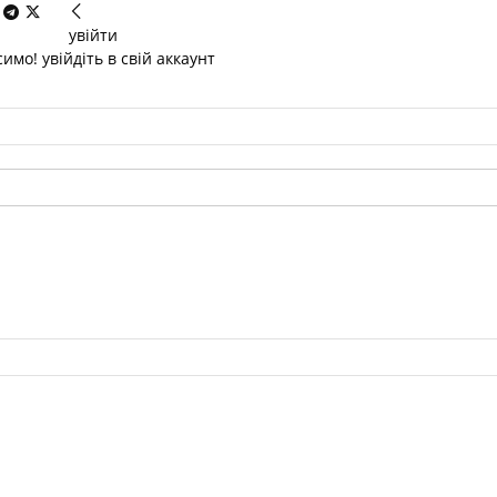
увійти
имо! увійдіть в свій аккаунт