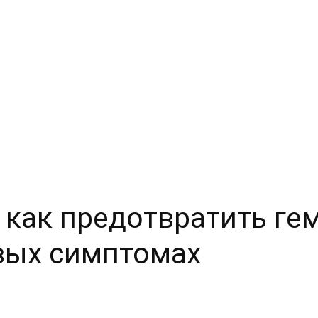
 как предотвратить гем
вых симптомах
Copy URL