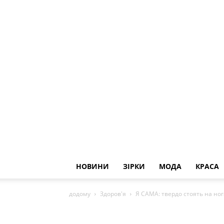
НОВИНИ
ЗІРКИ
МОДА
КРАСА
додому
Здоров'я
Я САМА: твердо стоять на ног