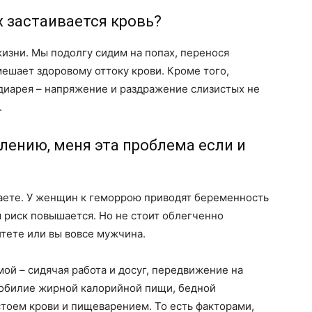
х застаивается кровь?
изни. Мы подолгу сидим на попах, перенося
мешает здоровому оттоку крови. Кроме того,
диарея – напряжение и раздражение слизистых не
.
лению, меня эта проблема если и
маете. У женщин к геморрою приводят беременность
 риск повышается. Но не стоит облегченно
итете или вы вовсе мужчина.
й – сидячая работа и досуг, передвижение на
 обилие жирной калорийной пищи, бедной
стоем крови и пищеварением. То есть факторами,