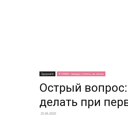
Здоров'я
Я САМА: твердо стоять на ногах
Острый вопрос:
делать при пер
25.06.2020
Facebook
X
Telegram