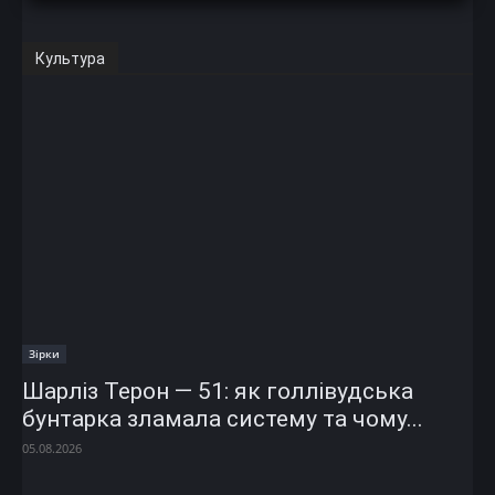
Культура
Зірки
Шарліз Терон — 51: як голлівудська
бунтарка зламала систему та чому...
05.08.2026