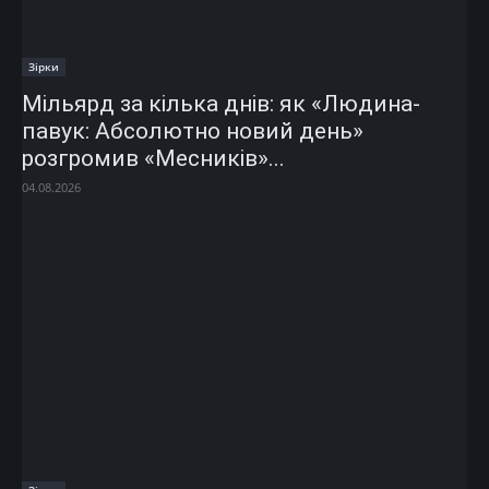
Зірки
Мільярд за кілька днів: як «Людина-
павук: Абсолютно новий день»
розгромив «Месників»...
04.08.2026