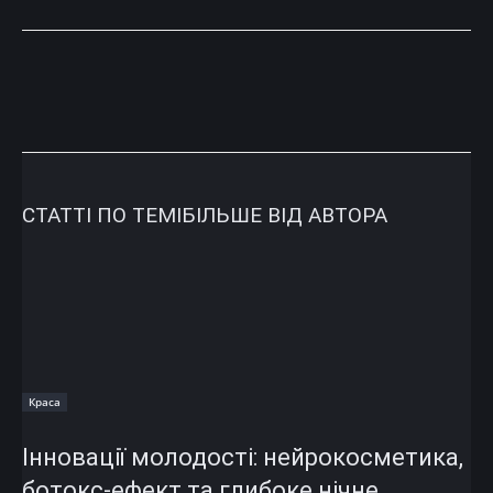
СТАТТІ ПО ТЕМІ
БІЛЬШЕ ВІД АВТОРА
Краса
Інновації молодості: нейрокосметика,
ботокс-ефект та глибоке нічне