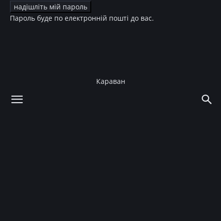
Пароль буде по електронній пошті до вас.
Караван
додому
Стиль життя
Здоров'я