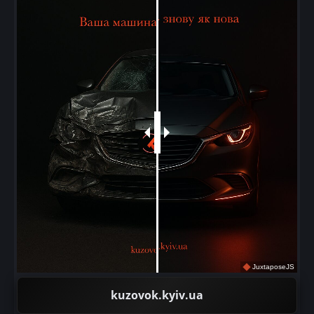
JuxtaposeJS
kuzovok.kyiv.ua