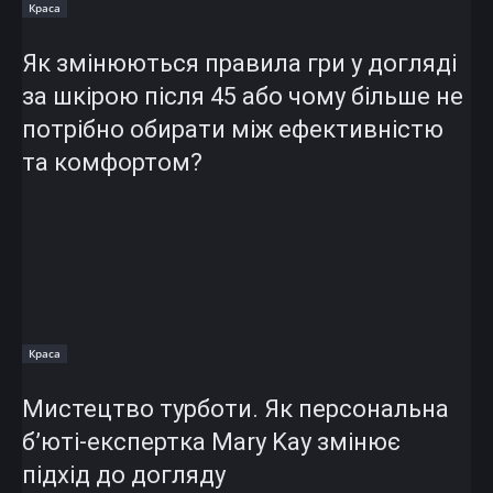
Краса
Як змінюються правила гри у догляді
за шкірою після 45 або чому більше не
потрібно обирати між ефективністю
та комфортом?
Краса
Мистецтво турботи. Як персональна
б’юті-експертка Mary Kay змінює
підхід до догляду