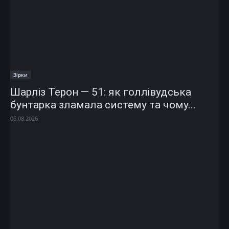
Зірки
Шарліз Терон — 51: як голлівудська
бунтарка зламала систему та чому...
05.08.2026