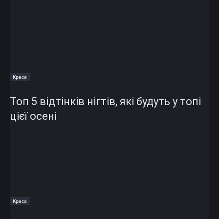
Краса
Топ 5 відтінків нігтів, які будуть у топі
цієї осені
Краса