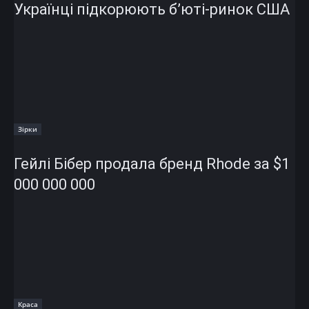
Українці підкорюють б’юті-ринок США
Зірки
Гейлі Бібер продала бренд Rhode за $1
000 000 000
Краса