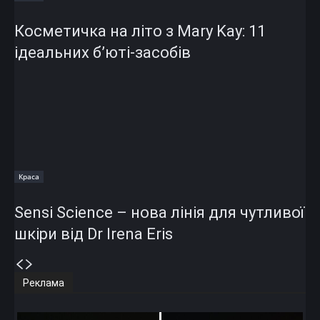
Косметичка на літо з Mary Kay: 11
ідеальних б’юті-засобів
Краса
Sensi Science – нова лінія для чутливої
шкіри від Dr Irena Eris
Реклама