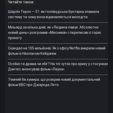
Читайте також
Шарліз Терон — 51: як голлівудська бунтарка зламала
систему та чому вона відмовляється молодіти
Мільярд за кілька днів: як «Людина-павук: Абсолютно
новий день» розгромив «Месників» і переписав історію
прокату
Скандал на 105 мільйонів: Як з офісу Netflix викрали новий
фільм із Ніколасом Кейджем
Особиста драма чи збіг? На тлі чуток про кризу у стосунках
Дантес анонсував фільм «Пауза»
Темний бік кумира: що розкрив новий документальний
фільм ВВС про Джареда Лето