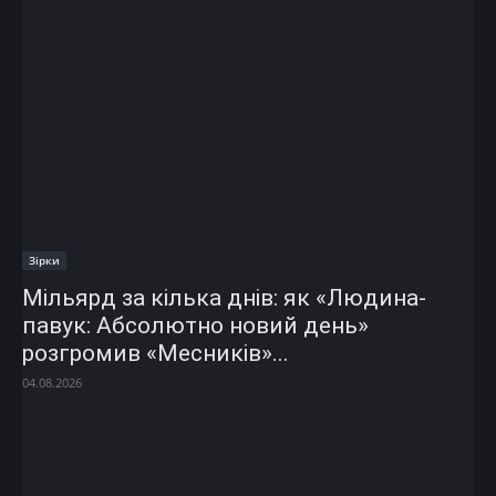
Зірки
Мільярд за кілька днів: як «Людина-
павук: Абсолютно новий день»
розгромив «Месників»...
04.08.2026