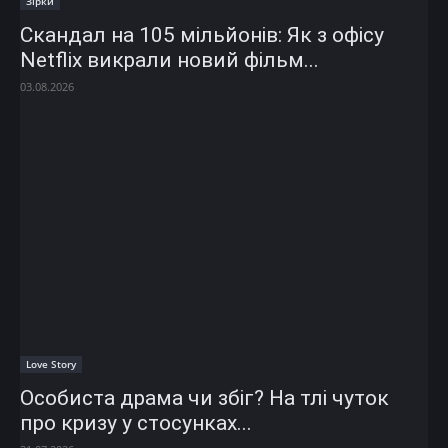
Зірки
Скандал на 105 мільйонів: Як з офісу
Netflix викрали новий фільм...
03.08.2026
Love Story
Особиста драма чи збіг? На тлі чуток
про кризу у стосунках...