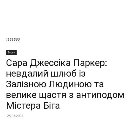
1858560
Story
Сара Джессіка Паркер:
невдалий шлюб із
Залізною Людиною та
велике щастя з антиподом
Містера Біга
25.03.2024
Facebook
X
Telegram
Copy U