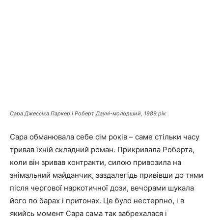
Сара Джессіка Паркер і Роберт Дауні-молодший, 1989 рік
Сара обманювала себе сім років – саме стільки часу
тривав їхній складний роман. Прикривала Роберта,
коли він зривав контракти, силою привозила на
знімальний майданчик, заздалегідь привівши до тями
після чергової наркотичної дози, вечорами шукала
його по барах і притонах. Це було нестерпно, і в
якийсь момент Сара сама так забрехалася і