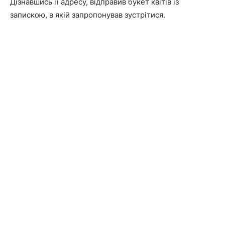
Дізнавшись її адресу, відправив букет квітів із
запискою, в якій запропонував зустрітися.