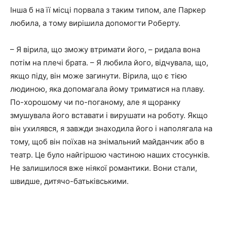
Інша б на її місці порвала з таким типом, але Паркер
любила, а тому вирішила допомогти Роберту.
– Я вірила, що зможу втримати його, – ридала вона
потім на плечі брата. – Я любила його, відчувала, що,
якщо піду, він може загинути. Вірила, що є тією
людиною, яка допомагала йому триматися на плаву.
По-хорошому чи по-поганому, але я щоранку
змушувала його вставати і вирушати на роботу. Якщо
він ухилявся, я завжди знаходила його і наполягала на
тому, щоб він поїхав на знімальний майданчик або в
театр. Це було найгіршою частиною наших стосунків.
Не залишилося вже ніякої романтики. Вони стали,
швидше, дитячо-батьківськими.