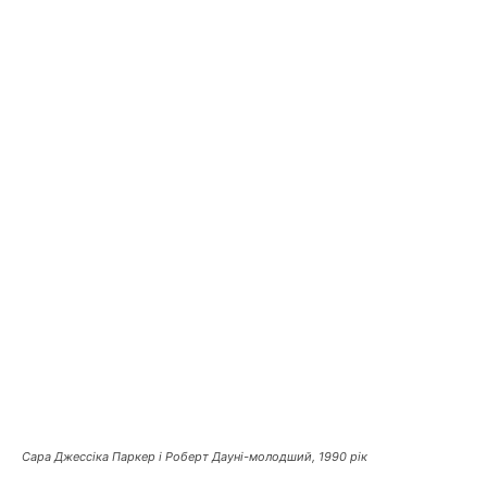
Сара Джессіка Паркер і Роберт Дауні-молодший, 1990 рік