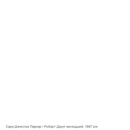
Сара Джессіка Паркер і Роберт Дауні-молодший, 1987 рік