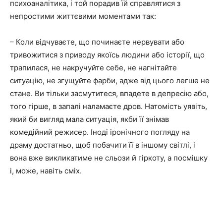
психоаналітика, і той порадив їй справлятися з
непростими життєвими моментами так:
– Коли відчуваєте, що починаєте нервувати або
тривожитися з приводу якоїсь людини або історії, що
трапилася, не накручуйте себе, не нагнітайте
ситуацію, не згущуйте фарби, адже від цього легше не
стане. Ви тільки засмутитеся, впадете в депресію або,
того гірше, в запалі наламаєте дров. Натомість уявіть,
який би вигляд мала ситуація, якби її знімав
комедійний режисер. Іноді іронічного погляду на
драму достатньо, щоб побачити її в іншому світлі, і
вона вже викликатиме не сльози й гіркоту, а посмішку
і, може, навіть сміх.