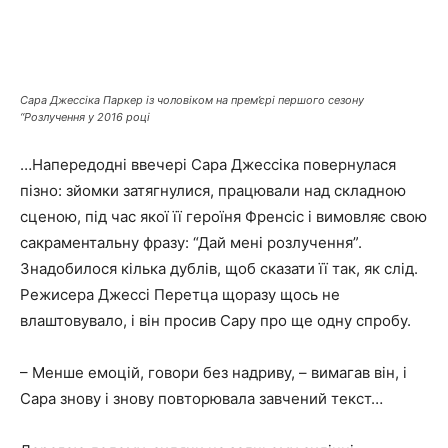
Сара Джессіка Паркер із чоловіком на прем’єрі першого сезону
“Розлучення у 2016 році
…Напередодні ввечері Сара Джессіка повернулася
пізно: зйомки затягнулися, працювали над складною
сценою, під час якої її героїня Френсіс і вимовляє свою
сакраментальну фразу: “Дай мені розлучення”.
Знадобилося кілька дублів, щоб сказати її так, як слід.
Режисера Джессі Перетца щоразу щось не
влаштовувало, і він просив Сару про ще одну спробу.
– Менше емоцій, говори без надриву, – вимагав він, і
Сара знову і знову повторювала завчений текст…