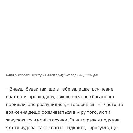
Сара Джессіка Паркер і Роберт Дауї-молодший, 1991 рік
– Знаєш, буває так, що в тебе залишається певне
враження про людину, з якою ви через багато що
пройшли, але розлучилися, – говорив він, – і часто це
враження дещо розмивається в міру того, як ти
занурюєшся в нові стосунки. Одного разу я подумав,
яка ти чудова, така класна і відкрита, і зрозумів, що