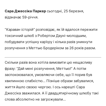
Сара Джессіка Паркер
сьогодні, 25 березня,
відзначає 59-річчя.
“
Караван історій”
розповідає, як їй вдалося пережити
токсичний шлюб з Робертом Дауні-молодшим,
побудувати успішну кар’єру і кілька разів уникнути
розлучення з Меттью Бродеріком за 26 років разом.
Скільки разів вона хотіла вимовити цю нещасливу
фразу: “Дай мені розлучення, Меттью!” А потім
заспокоювалася, умовляючи себе, що її порив був
хвилинною слабкістю… Пізніше образи забувалися,
життя йшло своєю чергою. І ось нарешті Сара
Джессіка зважилася. А її двадцятирічному шлюбу такі
слова абсолютно не загрожували…