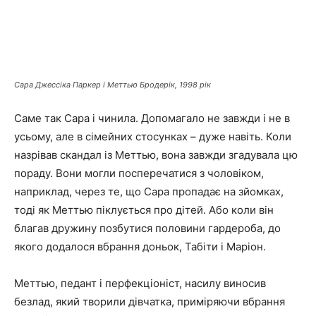
Сара Джессіка Паркер і Меттью Бродерік, 1998 рік
Саме так Сара і чинила. Допомагало не завжди і не в
усьому, але в сімейних стосунках – дуже навіть. Коли
назрівав скандал із Меттью, вона завжди згадувала цю
пораду. Вони могли посперечатися з чоловіком,
наприклад, через те, що Сара пропадає на зйомках,
тоді як Меттью піклується про дітей. Або коли він
благав дружину позбутися половини гардероба, до
якого додалося вбрання доньок, Табіти і Маріон.
Меттью, педант і перфекціоніст, насилу виносив
безлад, який творили дівчатка, приміряючи вбрання