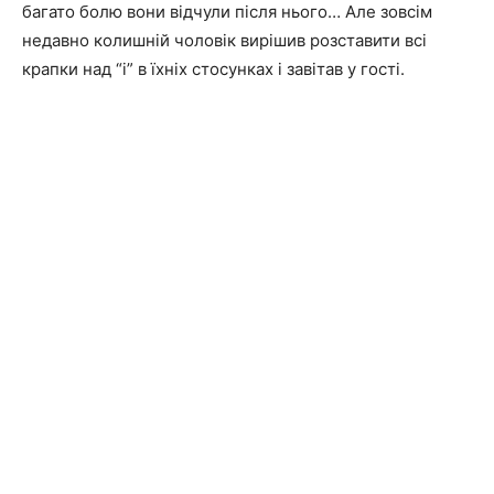
багато болю вони відчули після нього… Але зовсім
недавно колишній чоловік вирішив розставити всі
крапки над “і” в їхніх стосунках і завітав у гості.