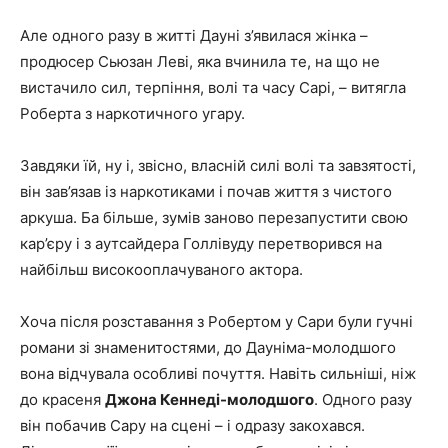
Але одного разу в житті Дауні з’явилася жінка –
продюсер Сьюзан Леві, яка вчинила те, на що не
вистачило сил, терпіння, волі та часу Сарі, – витягла
Роберта з наркотичного угару.
Завдяки їй, ну і, звісно, власній силі волі та завзятості,
він зав’язав із наркотиками і почав життя з чистого
аркуша. Ба більше, зумів заново перезапустити свою
кар’єру і з аутсайдера Голлівуду перетворився на
найбільш високооплачуваного актора.
Хоча після розставання з Робертом у Сари були гучні
романи зі знаменитостями, до Дауніма-молодшого
вона відчувала особливі почуття. Навіть сильніші, ніж
до красеня
Джона Кеннеді-молодшого
. Одного разу
він побачив Сару на сцені – і одразу закохався.