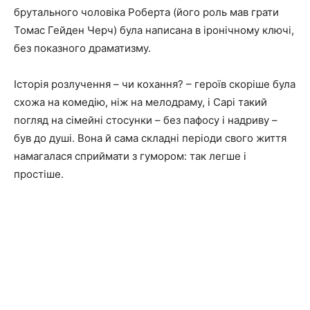
брутального чоловіка Роберта (його роль мав грати
Томас Гейден Черч) була написана в іронічному ключі,
без показного драматизму.
Історія розлучення – чи кохання? – героїв скоріше була
схожа на комедію, ніж на мелодраму, і Сарі такий
погляд на сімейні стосунки – без пафосу і надриву –
був до душі. Вона й сама складні періоди свого життя
намагалася сприймати з гумором: так легше і
простіше.