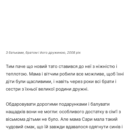
З батьками, братом і його дружиною, 2008 рік
Тим паче що новий тато ставився до неї з ніжністю і
теплотою. Мама і вітчим робили все можливе, щоб їхні
діти були щасливими, і навіть через роки всі брати і
сестри з їхньої великої родини дружні.
Обдаровувати дорогими подарунками і балувати
нащадків вони не могли: особливого достатку в сім’ї з
вісьмома дітьми не було. Але мама Сари мала такий
чудовий смак, що їй завжди вдавалося одягнути синів і