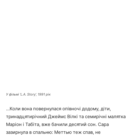
У фільмі ‘L.A. Story’, 1991 рік
…Коли вона повернулася опівночі додому, діти,
тринадцятирічний Джеймс Вілкі та семирічні малятка
Маріон і Табіта, вже бачили десятий сон. Сара
зазирнула в спальню: Меттью теж спав, не