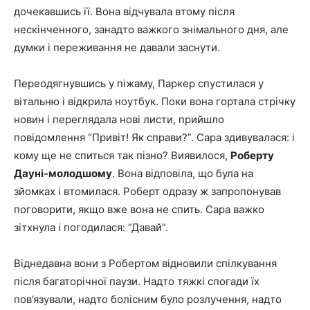
дочекавшись її. Вона відчувала втому після
нескінченного, занадто важкого знімального дня, але
думки і переживання не давали заснути.
Переодягнувшись у піжаму, Паркер спустилася у
вітальню і відкрила ноутбук. Поки вона гортала стрічку
новин і переглядала нові листи, прийшло
повідомлення “Привіт! Як справи?”. Сара здивувалася: і
кому ще не спиться так пізно? Виявилося,
Роберту
Дауні-молодшому
. Вона відповіла, що була на
зйомках і втомилася. Роберт одразу ж запропонував
поговорити, якщо вже вона не спить. Сара важко
зітхнула і погодилася: “Давай”.
Віднедавна вони з Робертом відновили спілкування
після багаторічної паузи. Надто тяжкі спогади їх
пов’язували, надто болісним було розлучення, надто