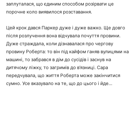
заплуталася, що єдиним способом розірвати це
порочне коло виявилося розставання.
Цей крок дався Паркер дуже і дуже важко. Ще довго
після розлучення вона відчувала почуття провини.
Дуже страждала, коли дізнавалася про чергову
провину Роберта: то він під кайфом ганяв вулицями на
машині, то забрався в дім до сусідів і заснув на
дитячому ліжку, то загримів до в’язниці. Сара
передчувала, що життя Роберта може закінчитися
сумно. Усе вказувало на те, що до цього і йде…