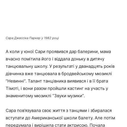
Сара Джессіка Паркер у 1982 році
А коли у юної Сари проявився дар балерини, мама
вчасно помітила його і віддала доньку в дитячу
танцювальну школу. У результаті у дванадцять років
дівчинка вже танцювала в бродвейському мюзиклі
“Невинні”. Талант танцівника виявився і в її брата
Тімоті, і вони разом пройшли кастинг на участь у
знаменитому мюзиклі “Звуки музики”.
Сара пов’язувала своє життя з танцями і збиралася
вступати до Американської школи балету. Але потім
передумала і вирішила стати актрисою. Почала