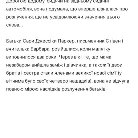
Дорогою додому, сидячи на задньому сидінні
автомобіля, вона подумала, що вперше дізналася про
розлучення, ще не усвідомлюючи значення цього
слова…
Батьки Сари Джессіки Паркер, письменник Стівен і
вчителька Барбара, розійшлися, коли малятку
виповнилося два роки. Через вік і те, що мама
незабаром вийшла заміж і дівчинка, а також її двоє
братів і сестра стали членами великої нової сім’ї (у
вітчима було своїх четверо нащадків), вона не відчула
повною мірою наслідків розлучення батьків.