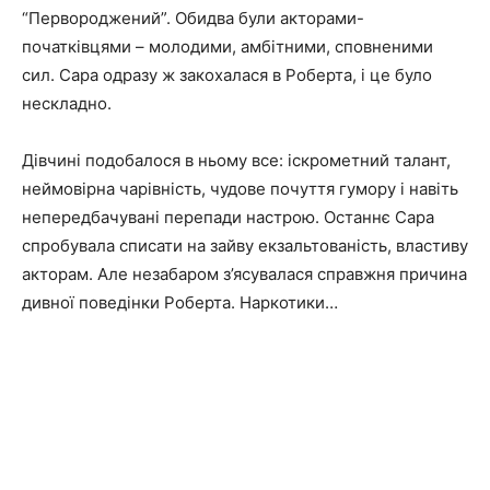
“Первороджений”. Обидва були акторами-
початківцями – молодими, амбітними, сповненими
сил. Сара одразу ж закохалася в Роберта, і це було
нескладно.
Дівчині подобалося в ньому все: іскрометний талант,
неймовірна чарівність, чудове почуття гумору і навіть
непередбачувані перепади настрою. Останнє Сара
спробувала списати на зайву екзальтованість, властиву
акторам. Але незабаром з’ясувалася справжня причина
дивної поведінки Роберта. Наркотики…