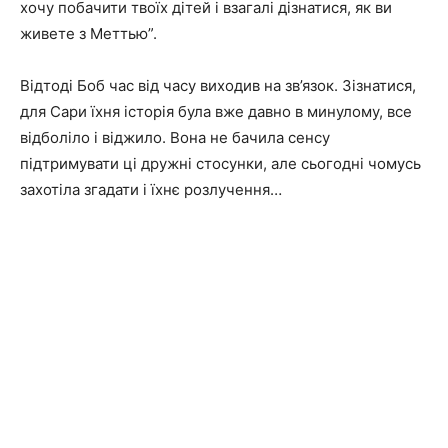
хочу побачити твоїх дітей і взагалі дізнатися, як ви
живете з Меттью”.
Відтоді Боб час від часу виходив на зв’язок. Зізнатися,
для Сари їхня історія була вже давно в минулому, все
відболіло і віджило. Вона не бачила сенсу
підтримувати ці дружні стосунки, але сьогодні чомусь
захотіла згадати і їхнє розлучення…