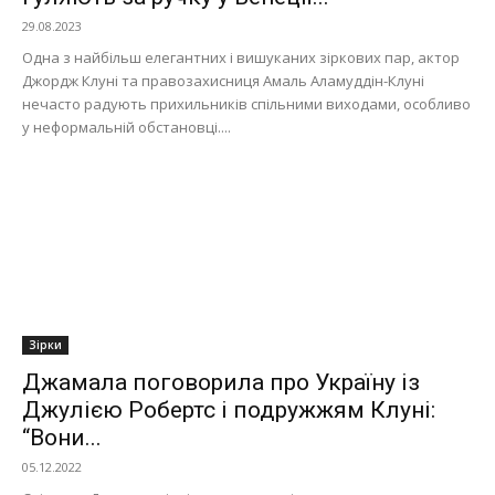
29.08.2023
Одна з найбільш елегантних і вишуканих зіркових пар, актор
Джордж Клуні та правозахисниця Амаль Аламуддін-Клуні
нечасто радують прихильників спільними виходами, особливо
у неформальній обстановці....
Зірки
Джамала поговорила про Україну із
Джулією Робертс і подружжям Клуні:
“Вони...
05.12.2022