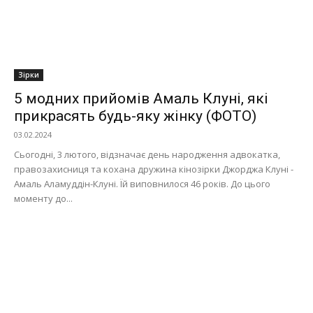
Зірки
5 модних прийомів Амаль Клуні, які
прикрасять будь-яку жінку (ФОТО)
03.02.2024
Сьогодні, 3 лютого, відзначає день народження адвокатка,
правозахисниця та кохана дружина кінозірки Джорджа Клуні -
Амаль Аламуддін-Клуні. Їй виповнилося 46 років. До цього
моменту до...