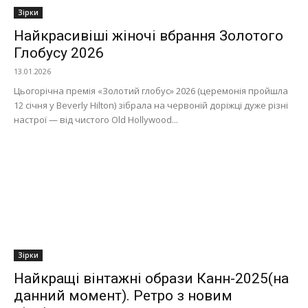
Зірки
Найкрасивіші жіночі вбрання Золотого
Глобусу 2026
13.01.2026
Цьогорічна премія «Золотий глобус» 2026 (церемонія пройшла
12 січня у Beverly Hilton) зібрала на червоній доріжці дуже різні
настрої — від чистого Old Hollywood...
Зірки
Найкращі вінтажні образи Канн-2025(на
данний момент). Ретро з новим