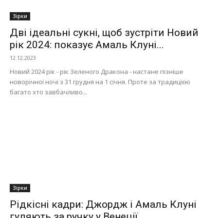
Зірки
Дві ідеальні сукні, щоб зустріти Новий
рік 2024: показує Амаль Клуні...
12.12.2023
Новий 2024 рік - рік Зеленого Дракона - настане пізніше
новорічної ночі з 31 грудня на 1 січня. Проте за традицією
багато хто завбачливо...
Зірки
Рідкісні кадри: Джордж і Амаль Клуні
гуляють за ручку у Венеції...