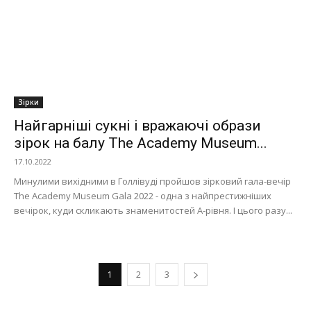
Зірки
Найгарніші сукні і вражаючі образи
зірок на балу The Academy Museum...
17.10.2022
Минулими вихідними в Голлівуді пройшов зірковий гала-вечір
The Academy Museum Gala 2022 - одна з найпрестижніших
вечірок, куди скликають знаменитостей А-рівня. І цього разу...
1
2
3