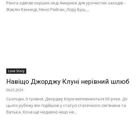
Рента одягав перших леді Америки для урочистих заходів -
Жаклін Кеннеді, Ненсі Рейган, Лору Буш,...
Love Story
Навіщо Джорджу Клуні нерівний шлюб
06.05.2024
Сьогодні, 6 травня, Джорджу Клуні виповнюється 63 роки. До
цього рубежу він підійшов у статусі статечного сім'янина та
батька. Хоча ще недавно ніщо не...