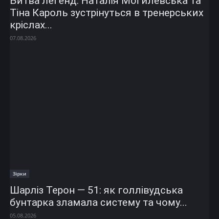
Битва легенд: Наталія Могилевська та
Тіна Кароль зустрінуться в тренерських
кріслах...
07.08.2026
Зірки
Шарліз Терон — 51: як голлівудська
бунтарка зламала систему та чому...
05.08.2026