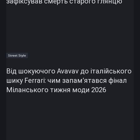
зафіксував смерть старого глянцю
Street Style
Від шокуючого Avavav до італійського
шику Ferrari: чим запам’ятався фінал
Міланського тижня моди 2026