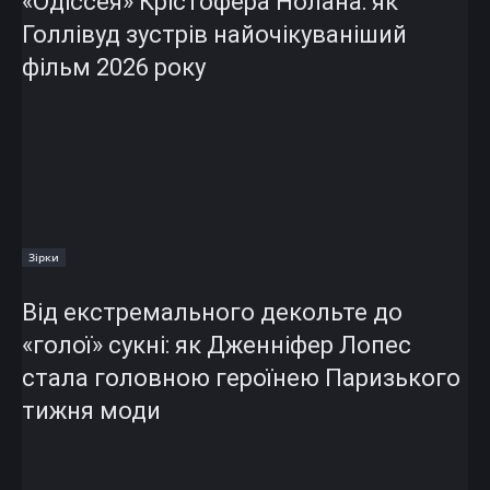
«Одіссея» Крістофера Нолана: як
Голлівуд зустрів найочікуваніший
фільм 2026 року
Зірки
Від екстремального декольте до
«голої» сукні: як Дженніфер Лопес
стала головною героїнею Паризького
тижня моди