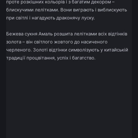
проте розкішних кольорів і з багатим декором –
блискучими лелітками. Вони виграють і виблискують
при світлі і нагадують драконячу луску.
Бежева сукня Амаль розшита лелітками всіх відтінків
золота – він світлого жовтого до насиченого
черленого. Золоті відтінки символізують у китайській
традиції процвітання, успіх і багатство.