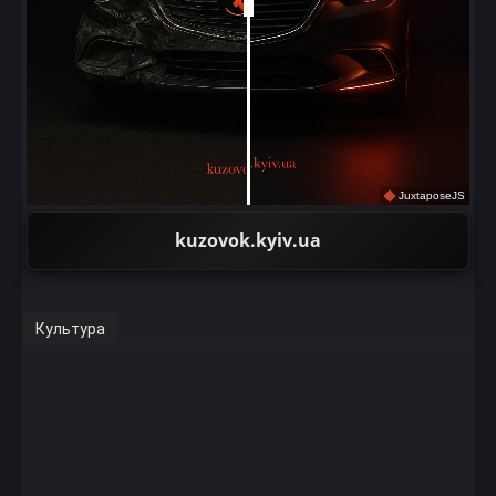
JuxtaposeJS
kuzovok.kyiv.ua
Культура