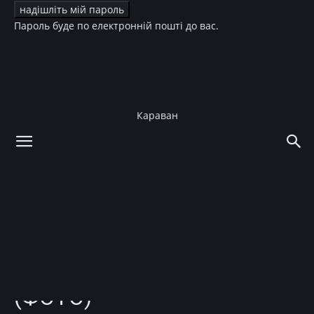
Пароль буде по електронній пошті до вас.
Караван
додому
Зірки
Зірки
Мода
Зірковий стиль
Дві ідеальні сукні, щоб
зустріти Новий рік 2024:
показує Амаль Клуні
(ФОТО)