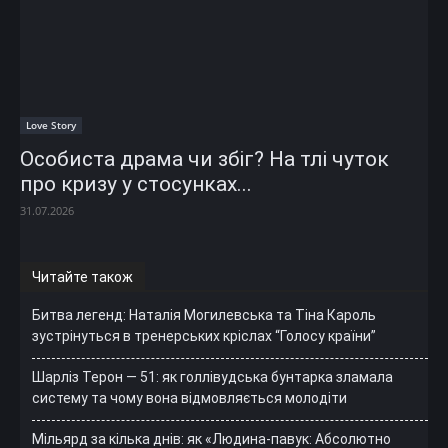
Love Story
Особиста драма чи збіг? На тлі чуток
про кризу у стосунках...
31.07.2026
Читайте також
Битва легенд: Наталія Могилевська та Тіна Кароль
зустрінуться в тренерських кріслах “Голосу країни”
Шарліз Терон — 51: як голлівудська бунтарка зламала
систему та чому вона відмовляється молодіти
Мільярд за кілька днів: як «Людина-павук: Абсолютно