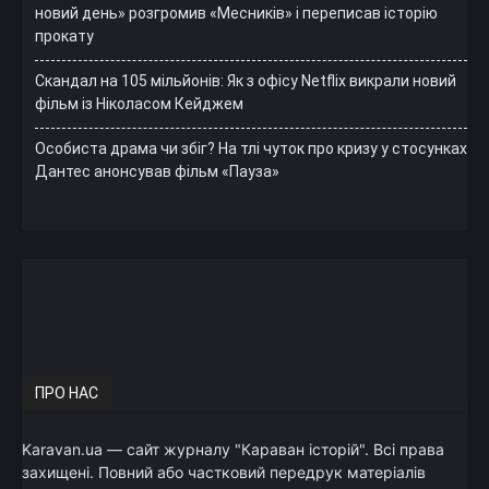
новий день» розгромив «Месників» і переписав історію
прокату
Скандал на 105 мільйонів: Як з офісу Netflix викрали новий
фільм із Ніколасом Кейджем
Особиста драма чи збіг? На тлі чуток про кризу у стосунках
Дантес анонсував фільм «Пауза»
ПРО НАС
Karavan.ua — сайт журналу "Караван історій". Всі права
захищені. Повний або частковий передрук матеріалів