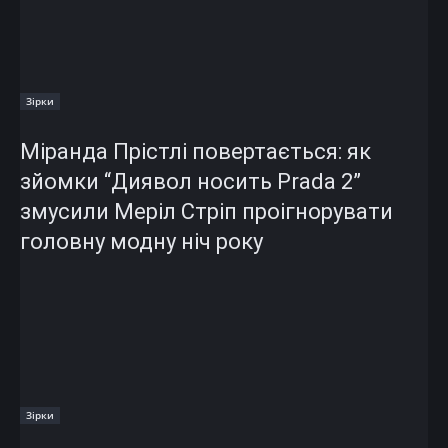
Зірки
Міранда Прістлі повертається: як
зйомки “Диявол носить Prada 2”
змусили Меріл Стріп проігнорувати
головну модну ніч року
Зірки