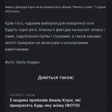
Амаль і Джордж Клуні на на прем’єрі його фільму “Хлопці в човні”, 7 грудня
2023 року
Крім того, чудовим вибором для новорічної ночі
будуть чорні речі, блискучі фактури на кшталт атласу і
ламе, оздоблення пір’ям і стразами, а також масивні
золоті прикраси чи аксесуари з кольоровими
камінчиками.
Фото: Getty Im
a
ges
Дивіться також:
ЧИТАЙТЕ ТАКОЖ
5 модних прийомів Амаль Клуні, які
прикрасять будь-яку жінку (ФОТО)