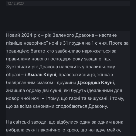
12.12.2023
Facebook
X
Telegram
Copy U
Новий 2024 рік – рік Зеленого Дракона – настане
пізніше новорічної ночі з 31 грудня на 1 січня. Проте за
традицією багато хто завбачливо наряжається за
правилами нового господаря року заздалегідь.
Зустрічати рік Дракона належить у правильному
образі – і
Амаль Клуні
, правозахисниця, жінка з
бездоганним смаком і дружина
Джорджа Клуні
,
знайшла одразу дві сукні, які будуть ідеальними для
новорічної ночі – і тому, що гарні та вишукані, і тому,
що за всіма канонами сподобаються Дракону.
На світські заходи, що відбулися один за одним вона
вибрала сукні лаконічного крою, що нагадує майку,