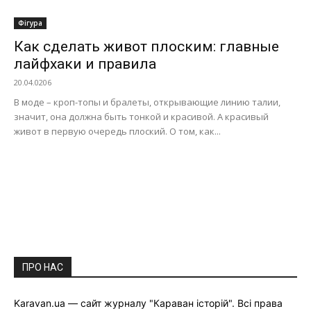
Фігура
Как сделать живот плоским: главные
лайфхаки и правила
20.04.0206
В моде – кроп-топы и бралеты, открывающие линию талии,
значит, она должна быть тонкой и красивой. А красивый
живот в первую очередь плоский. О том, как...
ПРО НАС
Karavan.ua — сайт журналу "Караван історій". Всі права