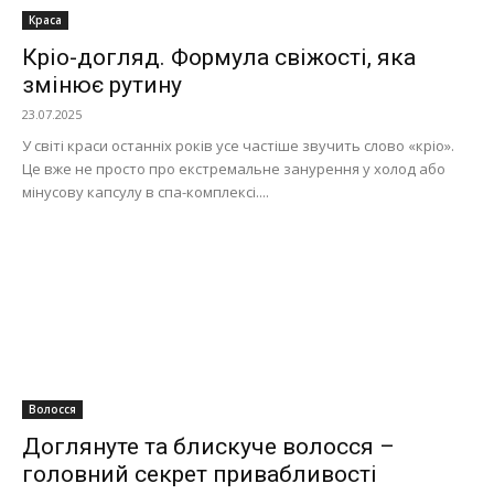
Краса
Кріо-догляд. Формула свіжості, яка
змінює рутину
23.07.2025
У світі краси останніх років усе частіше звучить слово «кріо».
Це вже не просто про екстремальне занурення у холод або
мінусову капсулу в спа-комплексі....
Волосся
Доглянуте та блискуче волосся –
головний секрет привабливості