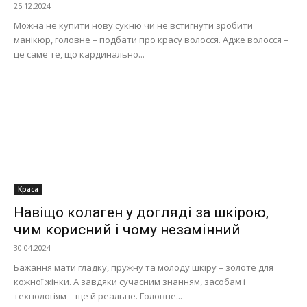
25.12.2024
Можна не купити нову сукню чи не встигнути зробити
манікюр, головне – подбати про красу волосся. Адже волосся –
це саме те, що кардинально...
Краса
Навіщо колаген у догляді за шкірою,
чим корисний і чому незамінний
30.04.2024
Бажання мати гладку, пружну та молоду шкіру – золоте для
кожної жінки. А завдяки сучасним знанням, засобам і
технологіям – ще й реальне. Головне...