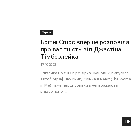
Зірки
Брітні Спірс вперше розповіла
про вагітність від Джастіна
Тімберлейка
17.10.2023
Співачка Брітні Спірс, зірка нульових, випускає
автобіографічну книгу "Жінка в мені" (The Wom
in Me). І вже перші уривки з неї вражають
відвертістю і...
ПР