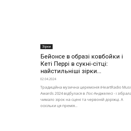
Зірки
Бейонсе в образі ковбойки і
Кеті Перрі в сукні-сітці:
найстильніші зірки...
02.04.2024
Традиційна музична церемонія iHeartRadio Musi
Awards 2024 відбулася в Лос-Анджелесі - і зібрал
чимало зірок на сцені та червоній доріжці. А
оскільки ця премія...