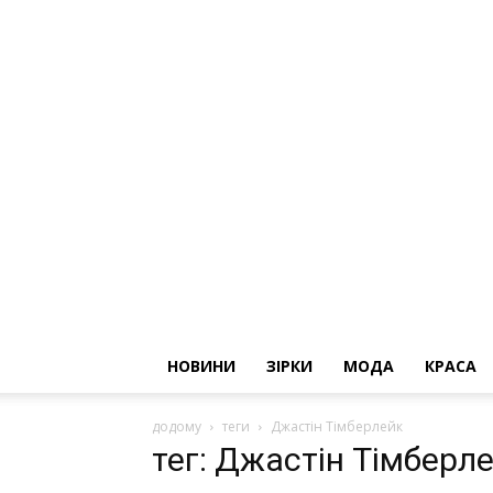
НОВИНИ
ЗІРКИ
МОДА
КРАСА
додому
теги
Джастін Тімберлейк
тег: Джастін Тімберл