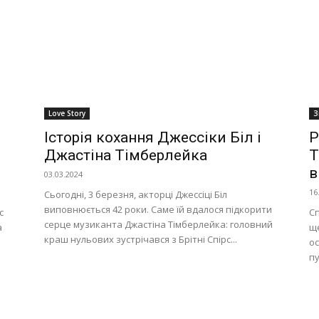
Love Story
З
Історія кохання Джессіки Біл і
Р
Джастіна Тімберлейка
Т
в
03.03.2024
16
Сьогодні, 3 березня, акторці Джессіці Біл
виповнюється 42 роки. Саме їй вдалося підкорити
c
Сп
серце музиканта Джастіна Тімберлейка: головний
а
ще
краш нульових зустрічався з Брітні Спірс...
ос
пу