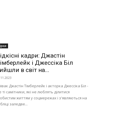
ірки
ідкісні кадри: Джастін
імберлейк і Джессіка Біл
ийшли в світ на...
.11.2023
івак Джастін Тімберлейк і акторка Джессіка Біл -
 ті самітники, які не люблять ділитися
обистим життям у соцмережах і з'являються на
бліці заледве...