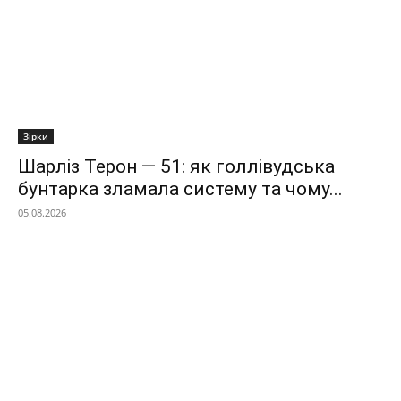
Зірки
Шарліз Терон — 51: як голлівудська
бунтарка зламала систему та чому...
05.08.2026