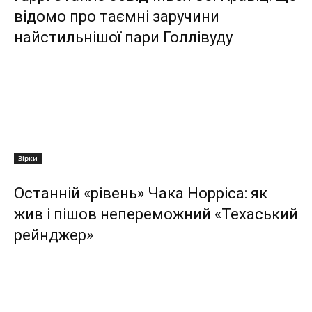
відомо про таємні заручини
найстильнішої пари Голлівуду
Зірки
Останній «рівень» Чака Норріса: як
жив і пішов непереможний «Техаський
рейнджер»