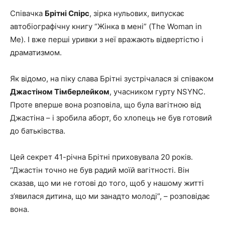
Співачка
Брітні Спірс
, зірка нульових, випускає
автобіографічну книгу “Жінка в мені” (The Woman in
Me). І вже перші уривки з неї вражають відвертістю і
драматизмом.
Як відомо, на піку слава Брітні зустрічалася зі співаком
Джастіном Тімберлейком
, учасником гурту NSYNC.
Проте вперше вона розповіла, що була вагітною від
Джастіна – і зробила аборт, бо хлопець не був готовий
до батьківства.
Цей секрет 41-річна Брітні приховувала 20 років.
“Джастін точно не був радий моїй вагітності. Він
сказав, що ми не готові до того, щоб у нашому житті
з’явилася дитина, що ми занадто молоді”, – розповідає
вона.