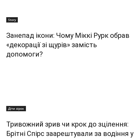
Story
Занепад ікони: Чому Міккі Рурк обрав
«декорації зі щурів» замість
допомоги?
Діти зірок
Тривожний зрив чи крок до зцілення:
Брітні Спірс заарештували за водіння у