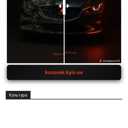
JuxtaposeJS
kuzovok.kyiv.ua
Культура