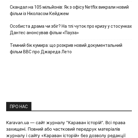
Скандал на 105 мільйонів: Як з офісу Netflix викрали новий
фільм із Ніколасом Кейджем
Особиста драма чи збіг? На тлі чуток про кризу у стосунках
Дантес анонсував фільм «Пауза»
Темний бік кумира: що розкрив новий документальний
фільм ВВС про Джареда Лето
ПРО НАС
Karavan.ua — сайт журналу "Караван історій". Всі права
захищені. Повний або частковий передрук матеріалів
журналу і сайту «Караван історій» без дозволу редакції