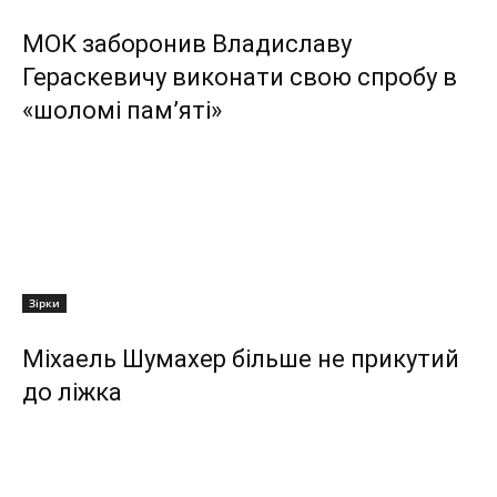
МОК заборонив Владиславу
Гераскевичу виконати свою спробу в
«шоломі пам’яті»
Зірки
Міхаель Шумахер більше не прикутий
до ліжка