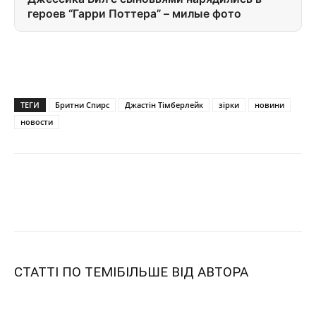
героев “Гарри Поттера” – милые фото
ТЕГИ
Бритни Спирс
Джастін Тімберлейк
зірки
новини
новости
СТАТТІ ПО ТЕМІ
БІЛЬШЕ ВІД АВТОРА