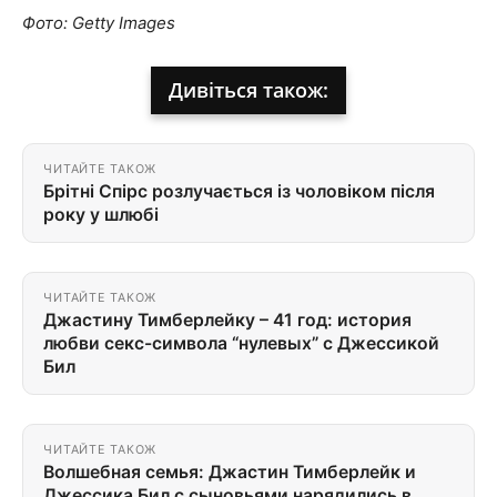
Фото: Getty Images
Дивіться також:
ЧИТАЙТЕ ТАКОЖ
Брітні Спірс розлучається із чоловіком після
року у шлюбі
ЧИТАЙТЕ ТАКОЖ
Джастину Тимберлейку – 41 год: история
любви секс-символа “нулевых” с Джессикой
Бил
ЧИТАЙТЕ ТАКОЖ
Волшебная семья: Джастин Тимберлейк и
Джессика Бил с сыновьями нарядились в