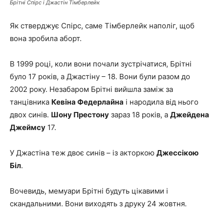
Брітні Спірс і Джастін Тімберлейк
Як стверджує Спірс, саме Тімберлейк наполіг, щоб
вона зробила аборт.
В 1999 році, коли вони почали зустрічатися, Брітні
було 17 років, а Джастіну – 18. Вони були разом до
2002 року. Незабаром Брітні вийшла заміж за
танцівника
Кевіна Федерлайна
і народила від нього
двох синів.
Шону Престону
зараз 18 років, а
Джейдена
Джеймсу
17.
У Джастіна теж двоє синів – із акторкою
Джессікою
Біл
.
Вочевидь, мемуари Брітні будуть цікавими і
скандальними. Вони виходять з друку 24 жовтня.