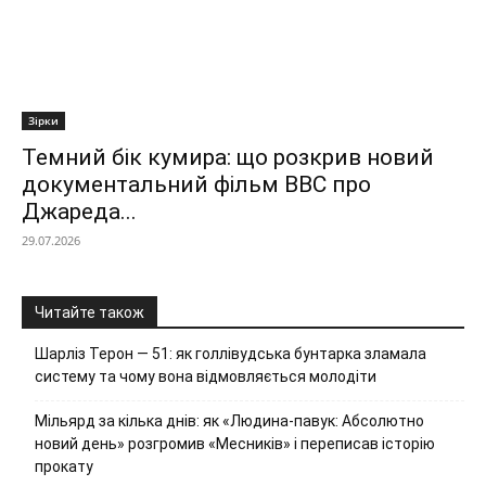
Зірки
Темний бік кумира: що розкрив новий
документальний фільм ВВС про
Джареда...
29.07.2026
Читайте також
Шарліз Терон — 51: як голлівудська бунтарка зламала
систему та чому вона відмовляється молодіти
Мільярд за кілька днів: як «Людина-павук: Абсолютно
новий день» розгромив «Месників» і переписав історію
прокату