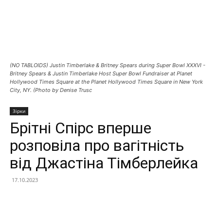
(NO TABLOIDS) Justin Timberlake & Britney Spears during Super Bowl XXXVI -
Britney Spears & Justin Timberlake Host Super Bowl Fundraiser at Planet
Hollywood Times Square at the Planet Hollywood Times Square in New York
City, NY. (Photo by Denise Trusc
Зірки
Брітні Спірс вперше
розповіла про вагітність
від Джастіна Тімберлейка
17.10.2023
Facebook
X
Telegram
Copy U