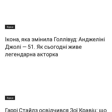
Зірки
Ікона, яка змінила Голлівуд: Анджеліні
Джолі — 51. Як сьогодні живе
легендарна акторка
Зірки
Гаррі Стайлз освідчився Зої Кравіц: що