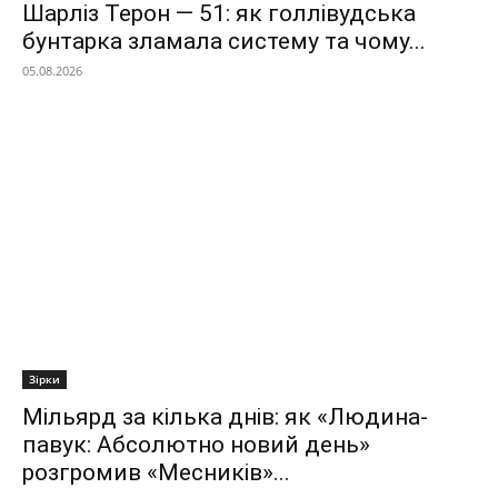
Шарліз Терон — 51: як голлівудська
бунтарка зламала систему та чому...
05.08.2026
Зірки
Мільярд за кілька днів: як «Людина-
павук: Абсолютно новий день»
розгромив «Месників»...