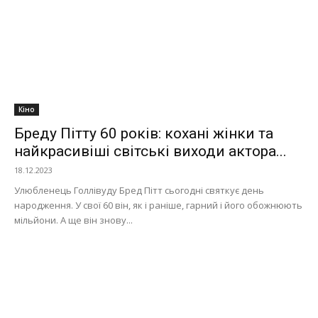
Кіно
Бреду Пітту 60 років: кохані жінки та
найкрасивіші світські виходи актора...
18.12.2023
Улюбленець Голлівуду Бред Пітт сьогодні святкує день
народження. У свої 60 він, як і раніше, гарний і його обожнюють
мільйони. А ще він знову...