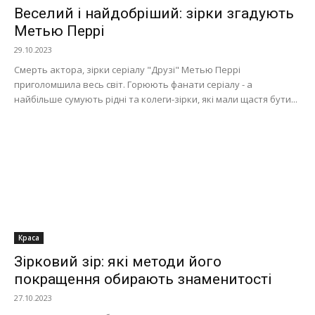
Веселий і найдобріший: зірки згадують
Метью Перрі
29.10.2023
Смерть актора, зірки серіалу "Друзі" Метью Перрі
приголомшила весь світ. Горюють фанати серіалу - а
найбільше сумують рідні та колеги-зірки, які мали щастя бути...
Краса
Зірковий зір: які методи його
покращення обирають знаменитості
27.10.2023