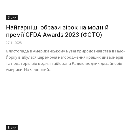
Зірки
Найгарніші образи зірок на модній
премії CFDA Awards 2023 (ФОТО)
07.11.2023
6 листопада в Американському музеї природознавства в Нью-
Йорку відбулася церемонія нагородження кращих дизайнерів
та новаторів від моди, ініційована Радою модних дизайнерів
Америки. На червоний...
Зірки