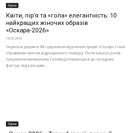
Зірки
Квіти, пір’я та «гола» елегантність: 10
найкращих жіночих образів
«Оскара-2026»
16.03.2026
Червона доріжка 98-ї церемонії вручення премії «Оскар» стала
справжнім святом відродженого гламуру. Після кількох років
панування мінімалізму Голлівуд повернувся до складних
фактур: від каскадів...
Зірки