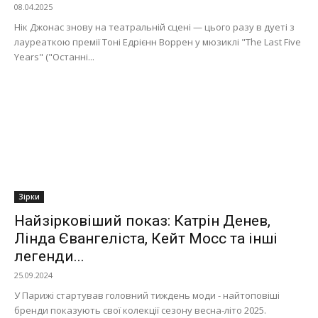
08.04.2025
Нік Джонас знову на театральній сцені — цього разу в дуеті з
лауреаткою премії Тоні Едрієнн Воррен у мюзиклі "The Last Five
Years" ("Останні...
Зірки
Найзірковіший показ: Катрін Денев,
Лінда Євангеліста, Кейт Мосс та інші
легенди...
25.09.2024
У Парижі стартував головний тиждень моди - найтоповіші
бренди показують свої колекції сезону весна-літо 2025.