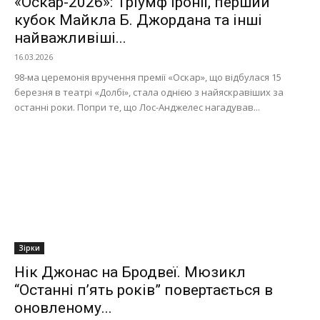
«Оскар-2026»: Тріумф іронії, перший
кубок Майкла Б. Джордана та інші
найважливіші...
16.03.2026
98-ма церемонія вручення премії «Оскар», що відбулася 15
березня в театрі «Долбі», стала однією з найяскравіших за
останні роки. Попри те, що Лос-Анджелес нагадував...
Зірки
Нік Джонас на Бродвеї. Мюзикл
“Останні п’ять років” повертається в
оновленому...