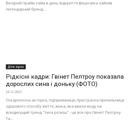
Вечірній прайм-тайм в день відкриття фешн-віка зайняв
легендарний бренд...
Діти зірок
Рідкісні кадри: Гвінет Пелтроу показала
дорослих сина і доньку (ФОТО)
24.12.2023
Оскароносна акторка, підприємниця, пристрасна прихильниця
здорового способу життя, жінка, яка ввела моду на
всюдисущий тренд "тиха розкіш" - це все про Гвінет Пелтроу.
Та...