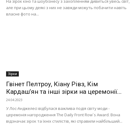
На зірок кіно та шоубізнесу з захопленням дивиться увесь світ,
але при цьому деякі з них не завжди можуть побачити навіть
власне фото на...
Зірки
Гвінет Пелтроу, Кіану Рівз, Кім
Кардаш’ян та інші зірки на церемонії...
24.04.2023
У Лос-Анджелесі відбулася важлива подія світу моди -
церемонія нагородження The Daily Front Row`s Award. Вона
відзначає зірок та їхніх стилістів, які справили найбільший...