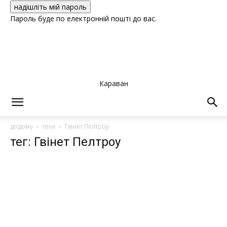
Пароль буде по електронній пошті до вас.
Караван
додому
теги
Гвінет Пелтроу
тег: Гвінет Пелтроу