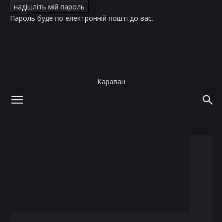
Пароль буде по електронній пошті до вас.
Караван
додому
теги
коронавирус
тег: коронавирус