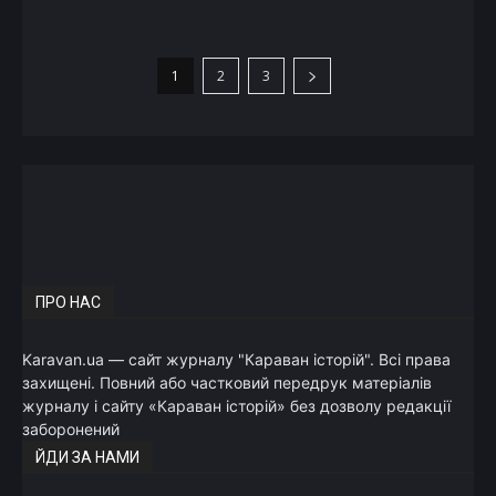
1
2
3
ПРО НАС
Karavan.ua — сайт журналу "Караван історій". Всі права
захищені. Повний або частковий передрук матеріалів
журналу і сайту «Караван історій» без дозволу редакції
заборонений
ЙДИ ЗА НАМИ