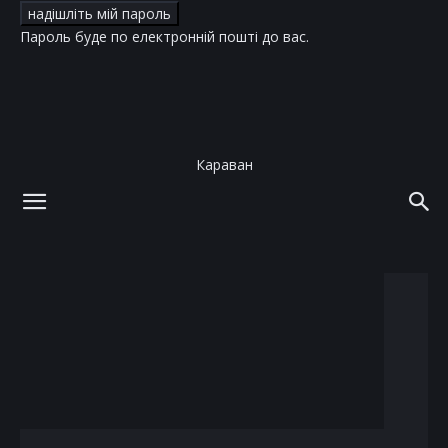
Пароль буде по електронній пошті до вас.
Караван
додому
теги
Лилия Ребрик
тег: Лилия Ребрик