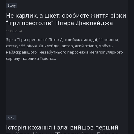
Story
Не карлик, а шкет: особисте життя зірки
“Ігри престолів” Пітера Дінклейджа
11.06.2024
Зірка "Ігри престолів" Пітер Дінклейдж сьогодні, 11 червня,
святкує 55-річчя. Дінклейдж - актор, який втілив, мабуть,
найяскравішого і незабутнього персонажа мегапопулярного
серіалу - карлика Тіріона...
Кіно
Історія кохання і зла: вийшов перший