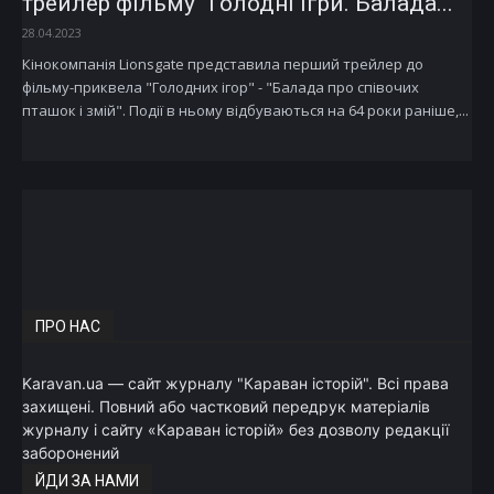
трейлер фільму “Голодні ігри. Балада...
28.04.2023
Кінокомпанія Lionsgate представила перший трейлер до
фільму-приквела "Голодних ігор" - "Балада про співочих
пташок і змій". Події в ньому відбуваються на 64 роки раніше,...
ПРО НАС
Karavan.ua — сайт журналу "Караван історій". Всі права
захищені. Повний або частковий передрук матеріалів
журналу і сайту «Караван історій» без дозволу редакції
заборонений
ЙДИ ЗА НАМИ