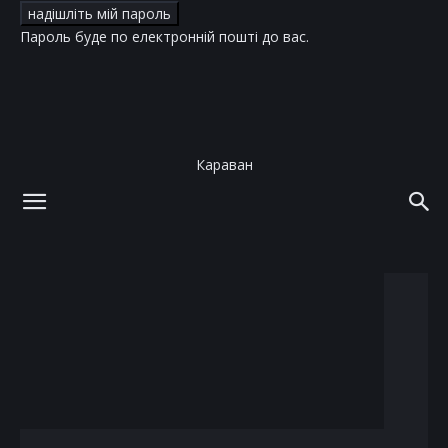
Пароль буде по електронній пошті до вас.
Караван
додому
теги
Пітер Дінклейдж
тег: Пітер Дінклейдж