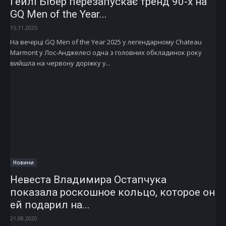
Гейлі Бібер перезапускає тренд 90-х на
GQ Men of the Year...
15.11.2025
На вечірці GQ Men of the Year 2025 у легендарному Chateau
Marmont у Лос-Анджелесі одна з головних обкладинок року
вийшла на червону доріжку у...
Новини
Невеста Владимира Остапчука
показала роскошное кольцо, которое он
ей подарил на...
21.08.2020