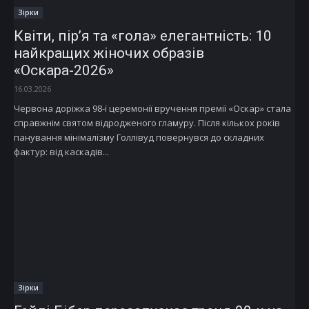
Зірки
Квіти, пір’я та «гола» елегантність: 10
найкращих жіночих образів
«Оскара-2026»
16.03.2026
Червона доріжка 98-ї церемонії вручення премії «Оскар» стала
справжнім святом відродженого гламуру. Після кількох років
панування мінімалізму Голлівуд повернувся до складних
фактур: від каскадів...
Зірки