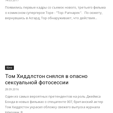
14.03.2017
Появились первые кадры со съемок нового, третьего фильма
о комиксном супергерое Торе - "Тор: Рагнарек". По сюжету,
вернувшись в Асгард, Тор обнаруживает, что действия...
Кіно
Том Хиддлстон снялся в опасно
сексуальной фотосессии
28.09.2016
Один из самых вероятных претендентов на роль Джеймса
Бонда в новых фильмах о спецагенте 007, британский актер
Том Хиддлстон украсил обложку свежего выпуска журнала
Interview. В...