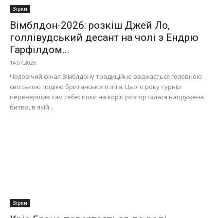
Зірки
Вімблдон-2026: розкіш Джей Ло,
голлівудський десант на чолі з Ендрю
Гарфілдом...
14.07.2026
Чоловічий фінал Вімблдону традиційно вважається головною
світською подією британського літа. Цього року турнір
перевершив сам себе: поки на корті розгорталася напружена
битва, в якій...
Зірки