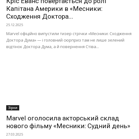
Кріс Еванс повертається до ролі
Капітана Америки в «Месники:
Сходження Доктора...
25.12.2025
Marvel офіційно випустили тизер стрічки «Месники: Сходження
Доктора Дума» — і головний сюрприз там не лише зелений
відтінок Доктора Дума, а й повернення Стіва...
Зірки
Marvel оголосила акторський склад
нового фільму «Месники: Судний день»
27.03.2025