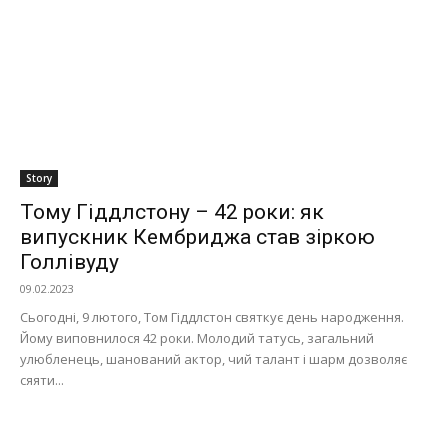
Story
Тому Гіддлстону – 42 роки: як
випускник Кембриджа став зіркою
Голлівуду
09.02.2023
Сьогодні, 9 лютого, Том Гіддлстон святкує день народження.
Йому виповнилося 42 роки. Молодий татусь, загальний
улюбленець, шанований актор, чий талант і шарм дозволяє
сяяти...