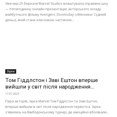
Увечері 25 березня Marvel Studios влаштувала справжнє шоу
— п’ятигодинну онлайн-презентацію акторського складу
майбутнього фільму Avengers: Doomsday («Месники: Судний
день»), який стане ключовою частиною...
Зірки
Том Гіддлстон і Заві Ештон вперше
вийшли у світ після народження...
17.07.2023
Пара акторів, зірка Marvel Том Гіддлстон та Заві Ештон,
вперше вийшли в світ після народження первістка. Зірки
з'явились на Вімблдонському турнірі, де емоційно вболівали...