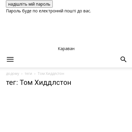
Пароль буде по електронній пошті до вас.
Караван
додому
теги
Том Хиддлстон
тег: Том Хиддлстон