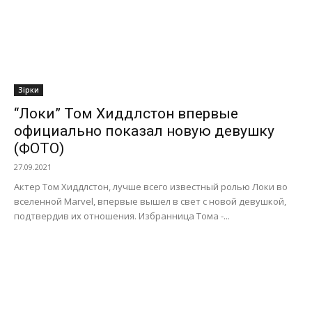
Зірки
“Локи” Том Хиддлстон впервые
официально показал новую девушку
(ФОТО)
27.09.2021
Актер Том Хиддлстон, лучше всего известный ролью Локи во
вселенной Marvel, впервые вышел в свет с новой девушкой,
подтвердив их отношения. Избранница Тома -...