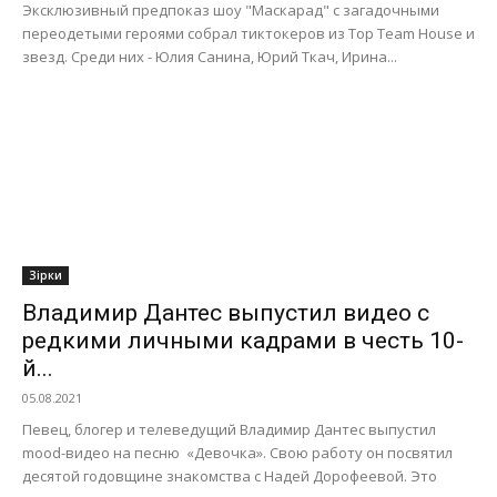
Эксклюзивный предпоказ шоу "Маскарад" с загадочными
переодетыми героями собрал тиктокеров из Top Team House и
звезд. Среди них - Юлия Санина, Юрий Ткач, Ирина...
Зірки
Владимир Дантес выпустил видео с
редкими личными кадрами в честь 10-
й...
05.08.2021
Певец, блогер и телеведущий Владимир Дантес выпустил
mood-видео на песню «Девочка». Свою работу он посвятил
десятой годовщине знакомства с Надей Дорофеевой. Это