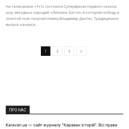
На телеканале «1+1» состоялся Суперфинал первого сезона
шоу звездных пародий «Липсинк баттл», в котором победу и
золотой пояс получил певец Владимир Дантес. Традиционно
выпуск начался...
1
2
3
ПРО НАС
Karavan.ua — сайт журналу "Караван історій". Всі права