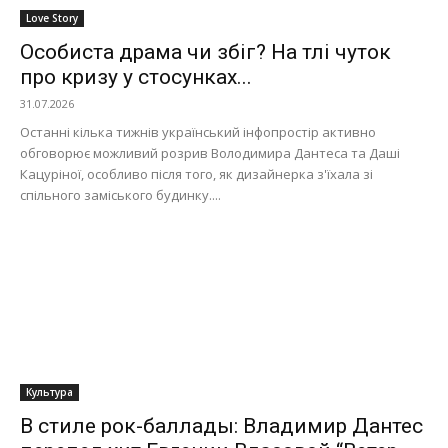
Love Story
Особиста драма чи збіг? На тлі чуток
про кризу у стосунках...
31.07.2026
Останні кілька тижнів український інфопростір активно
обговорює можливий розрив Володимира Дантеса та Даші
Кацуріної, особливо після того, як дизайнерка з'їхала зі
спільного заміського будинку....
Культура
В стиле рок-баллады: Владимир Дантес