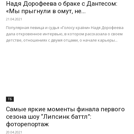
Надя Дорофеева о браке с Дантесом:
«Мы прыгнули в омут, не...
21.04.2021
Популярная певица и судья «Голосу країни» Надя Дорофеева
дала откровенное интервью, в котором рассказала о своем
детстве, отношениях с двумя отцами, о начале карьеры...
ТБ
Самые яркие моменты финала первого
сезона шоу “Липсинк баттл”:
фоторепортаж
20.04.2021