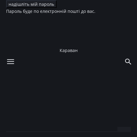
Пароль буде по електронній пошті до вас.
Караван
додому
Зірки
Зірки
Актори Клер Дейнс і Г’ю
Денсі стануть батьками
втретє
10.01.2023