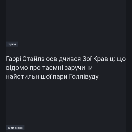
Зірки
Гаррі Стайлз освідчився Зої Кравіц: що
відомо про таємні заручини
найстильнішої пари Голлівуду
Діти зірок