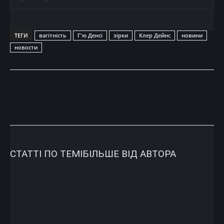
ТЕГИ
вагітність
Г'ю Денсі
зірки
Клер Дейнс
новини
новости
СТАТТІ ПО ТЕМІ
БІЛЬШЕ ВІД АВТОРА