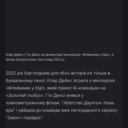
Клер Дейнс і Г’ю Денсі на презентації мінісеріалу «Флейшман у біді», в
якому зіграла жінка, листопад 2022 р.
2022 рік був плідним для обох акторів не тільки в
буквальному сенсі. Клер Дейнс зіграла у мінісеріалі
«
Флейшман у біді
», який приніс їй номінацію на
«
Золотий глобус
».
Г’ю Денсі знявся у
повнометражному фільмі “
Абатство Даунтон: Нова
ера
” і увійшов до команди вже легендарного серіалу
“
Закон і порядок
“.