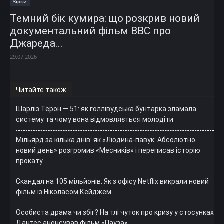
Зірки
Темний бік кумира: що розкрив новий
документальний фільм ВВС про
Джареда...
29.07.2026
Читайте також
Шарліз Терон — 51: як голлівудська бунтарка зламала
систему та чому вона відмовляється молодіти
Мільярд за кілька днів: як «Людина-павук: Абсолютно
новий день» розгромив «Месників» і переписав історію
прокату
Скандал на 105 мільйонів: Як з офісу Netflix викрали новий
фільм із Ніколасом Кейджем
Особиста драма чи збіг? На тлі чуток про кризу у стосунках
Дантес анонсував фільм «Пауза»