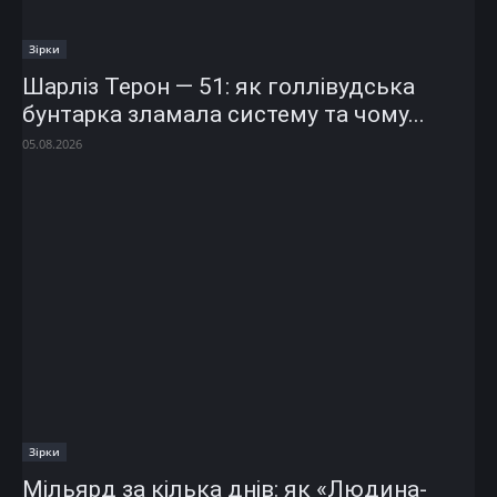
Зірки
Шарліз Терон — 51: як голлівудська
бунтарка зламала систему та чому...
05.08.2026
Зірки
Мільярд за кілька днів: як «Людина-