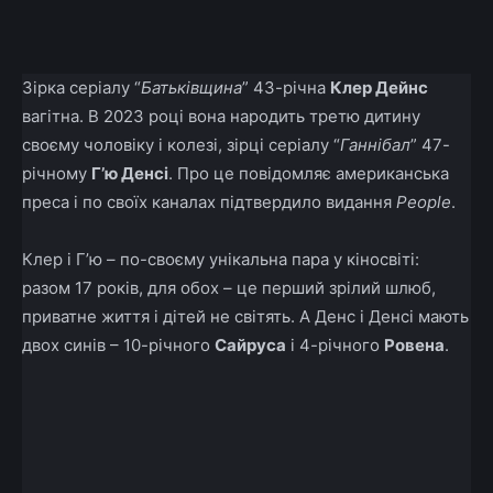
Facebook
X
Telegram
Copy U
Зірка серіалу “
Батьківщина
” 43-річна
Клер Дейнс
вагітна. В 2023 році вона народить третю дитину
своєму чоловіку і колезі, зірці серіалу “
Ганнібал
” 47-
річному
Г’ю Денсі
. Про це повідомляє американська
преса і по своїх каналах підтвердило видання
People
.
Клер і Г’ю – по-своєму унікальна пара у кіносвіті:
разом 17 років, для обох – це перший зрілий шлюб,
приватне життя і дітей не світять. А Денс і Денсі мають
двох синів – 10-річного
Сайруса
і 4-річного
Ровена
.