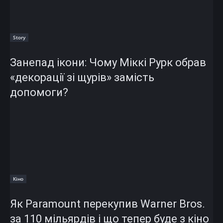
Story
Занепад ікони: Чому Міккі Рурк обрав
«декорації зі щурів» замість
допомоги?
Кіно
Як Paramount перекупив Warner Bros.
за 110 мільярдів і що тепер буде з кіно