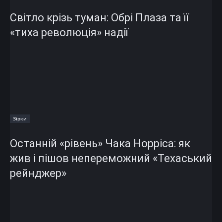
Світло крізь туман: Обрі Плаза та її
«тиха революція» надії
Зірки
Останній «рівень» Чака Норріса: як
жив і пішов непереможний «Техаський
рейнджер»