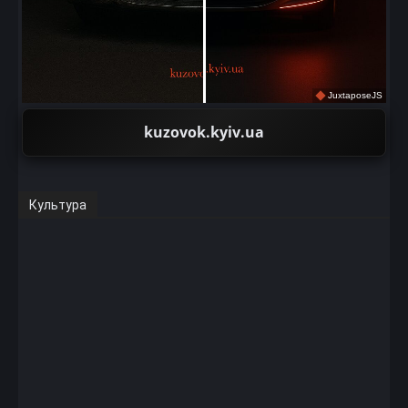
JuxtaposeJS
kuzovok.kyiv.ua
Культура