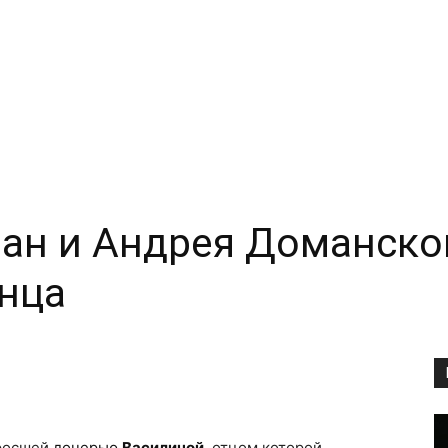
ан и Андрея Доманско
янца
Copy URL
дросшей
дочерью
Василиной
, отцом которой