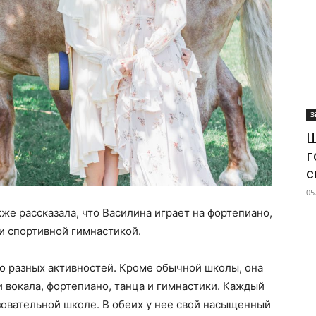
З
Ш
г
с
05
же рассказала, что Василина играет на фортепиано,
и спортивной гимнастикой.
тво разных активностей. Кроме обычной школы, она
и вокала, фортепиано, танца и гимнастики. Каждый
зовательной школе. В обеих у нее свой насыщенный