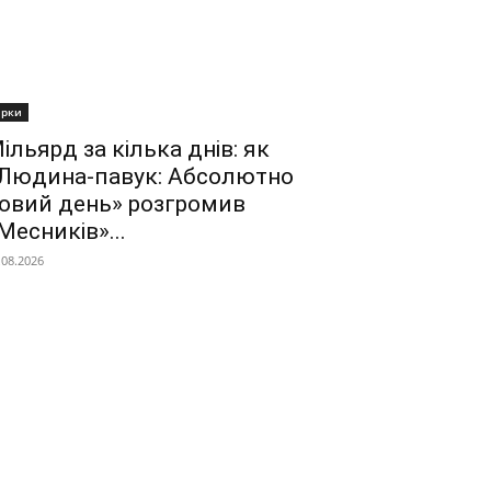
ірки
ільярд за кілька днів: як
Людина-павук: Абсолютно
овий день» розгромив
Месників»...
.08.2026