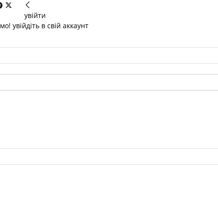
увійти
о! увійдіть в свій аккаунт