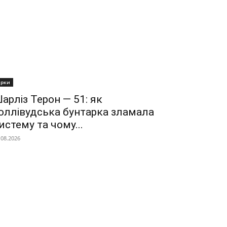
ірки
арліз Терон — 51: як
оллівудська бунтарка зламала
истему та чому...
.08.2026