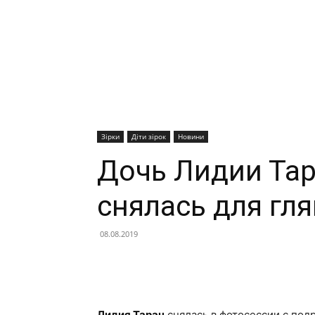
Зірки
Діти зірок
Новини
Дочь Лидии Тар
снялась для гл
08.08.2019
Facebook
X
Telegram
Лидия Таран
снялась в фотосессии с по