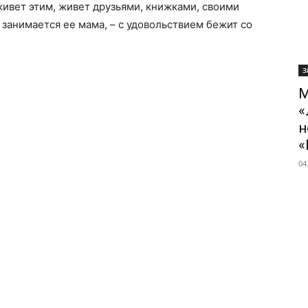
ивет этим, живет друзьями, книжками, своими
занимается ее мама, – с удовольствием бежит со
З
М
«
н
«
04