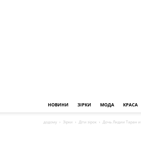
НОВИНИ
ЗІРКИ
МОДА
КРАСА
додому
Зірки
Діти зірок
Дочь Лидии Таран и