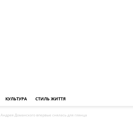
КУЛЬТУРА
СТИЛЬ ЖИТТЯ
 Андрея Доманского впервые снялась для глянца