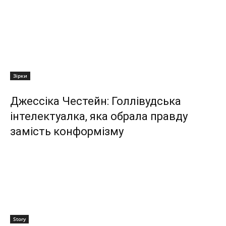
Зірки
Джессіка Честейн: Голлівудська
інтелектуалка, яка обрала правду
замість конформізму
Story