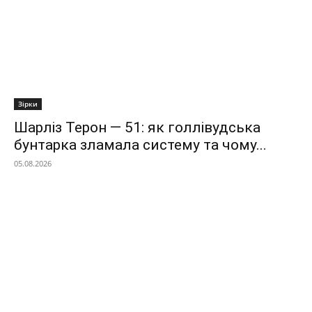
Зірки
Шарліз Терон — 51: як голлівудська
бунтарка зламала систему та чому...
05.08.2026