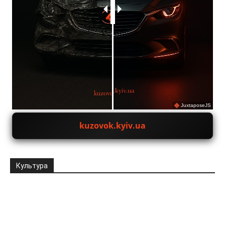
JuxtaposeJS
kuzovok.kyiv.ua
Культура