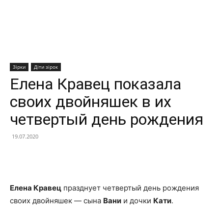
Зірки
Діти зірок
Елена Кравец показала
своих двойняшек в их
четвертый день рождения
19.07.2020
Facebook
X
Telegram
Copy U
Елена Кравец
празднует четвертый день рождения
своих двойняшек — сына
Вани
и дочки
Кати
.