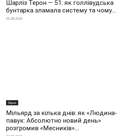
Шарліз Терон — 51: як голлівудська
бунтарка зламала систему та чому...
05.08.2026
Зірки
Мільярд за кілька днів: як «Людина-
павук: Абсолютно новий день»
розгромив «Месників»...