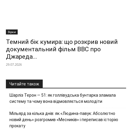
Зірки
Темний бік кумира: що розкрив новий
документальний фільм ВВС про
Джареда...
29.07.2026
Читайте також
Шарліз Терон — 51: як голлівудська бунтарка зламала
систему та чому вона відмовляється молодіти
Мільярд за кілька днів: як «Людина-павук: Абсолютно
новий день» розгромив «Месників» і переписав історію
прокату