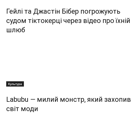
Гейлі та Джастін Бібер погрожують
судом тіктокерці через відео про їхній
шлюб
Культура
Labubu — милий монстр, який захопив
світ моди