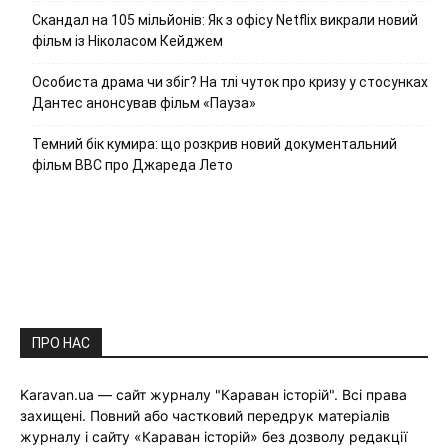
Скандал на 105 мільйонів: Як з офісу Netflix викрали новий
фільм із Ніколасом Кейджем
Особиста драма чи збіг? На тлі чуток про кризу у стосунках
Дантес анонсував фільм «Пауза»
Темний бік кумира: що розкрив новий документальний
фільм ВВС про Джареда Лето
ПРО НАС
Karavan.ua — сайт журналу "Караван історій". Всі права
захищені. Повний або частковий передрук матеріалів
журналу і сайту «Караван історій» без дозволу редакції