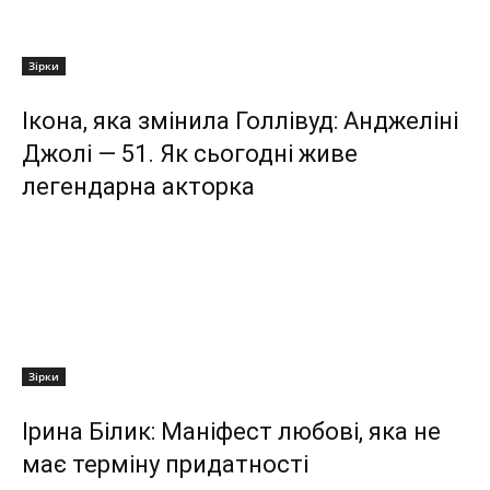
Зірки
Ікона, яка змінила Голлівуд: Анджеліні
Джолі — 51. Як сьогодні живе
легендарна акторка
Зірки
Ірина Білик: Маніфест любові, яка не
має терміну придатності