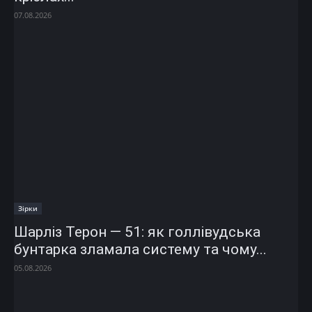
07.08.2026
Зірки
Шарліз Терон — 51: як голлівудська
бунтарка зламала систему та чому...
05.08.2026