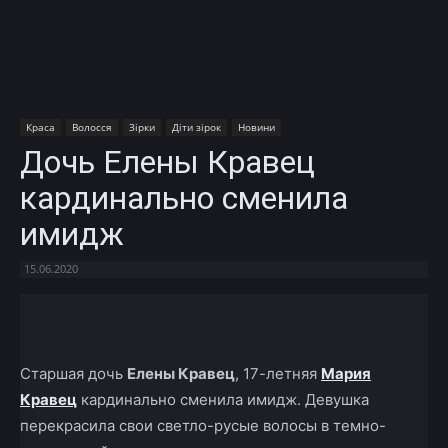
Краса
Волосся
Зірки
Діти зірок
Новини
Дочь Елены Кравец
кардинально сменила
имидж
15.06.2020
Facebook
X
Telegram
Copy U
Старшая дочь
Елены Кравец
, 17-летняя
Мария
Кравец
кардинально сменила имидж. Девушка
перекрасила свои светло-русые волосы в темно-