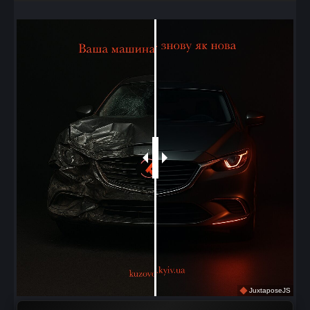
JuxtaposeJS