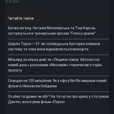
31.07.2026
Читайте також
Битва легенд: Наталія Могилевська та Тіна Кароль
зустрінуться в тренерських кріслах “Голосу країни”
Шарліз Терон — 51: як голлівудська бунтарка зламала
систему та чому вона відмовляється молодіти
Мільярд за кілька днів: як «Людина-павук: Абсолютно
новий день» розгромив «Месників» і переписав історію
прокату
Скандал на 105 мільйонів: Як з офісу Netflix викрали новий
фільм із Ніколасом Кейджем
Особиста драма чи збіг? На тлі чуток про кризу у стосунках
Дантес анонсував фільм «Пауза»