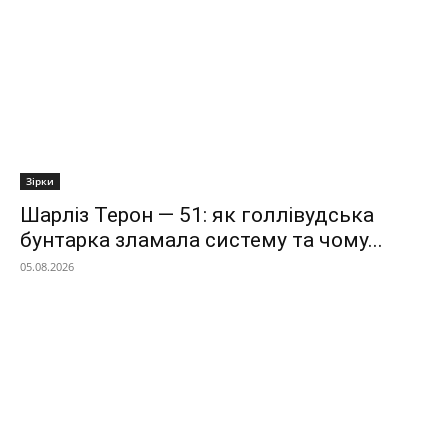
Зірки
Шарліз Терон — 51: як голлівудська
бунтарка зламала систему та чому...
05.08.2026