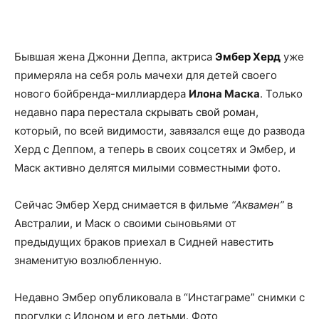
Facebook
X
Telegram
Copy U
Бывшая жена Джонни Деппа, актриса
Эмбер Херд
уже
примеряла на себя роль мачехи для детей своего
нового бойбренда-миллиардера
Илона Маска
. Только
недавно
пара перестала скрывать свой роман
,
который, по всей видимости, завязался еще до развода
Херд с Деппом, а теперь в своих соцсетях и Эмбер, и
Маск активно делятся милыми совместными фото.
Сейчас Эмбер Херд снимается в фильме
“Аквамен”
в
Австралии, и Маск о своими сыновьями от
предыдущих браков приехал в Сидней навестить
знаменитую возлюбленную.
Недавно Эмбер опубликовала в “Инстаграме” снимки с
прогулки с Илоном и его детьми. Фото