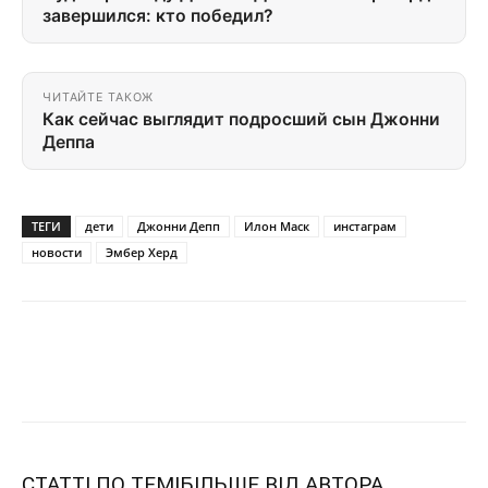
завершился: кто победил?
ЧИТАЙТЕ ТАКОЖ
Как сейчас выглядит подросший сын Джонни
Деппа
ТЕГИ
дети
Джонни Депп
Илон Маск
инстаграм
новости
Эмбер Херд
СТАТТІ ПО ТЕМІ
БІЛЬШЕ ВІД АВТОРА