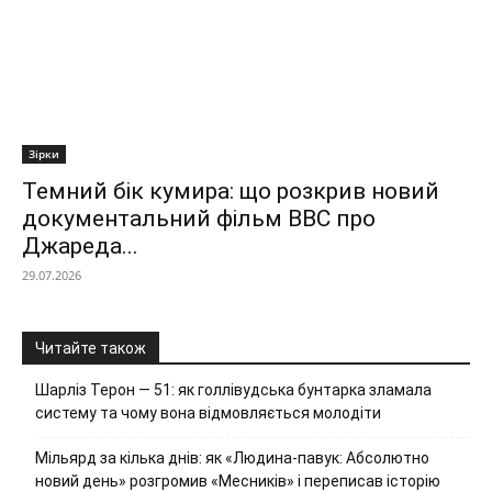
Зірки
Темний бік кумира: що розкрив новий
документальний фільм ВВС про
Джареда...
29.07.2026
Читайте також
Шарліз Терон — 51: як голлівудська бунтарка зламала
систему та чому вона відмовляється молодіти
Мільярд за кілька днів: як «Людина-павук: Абсолютно
новий день» розгромив «Месників» і переписав історію