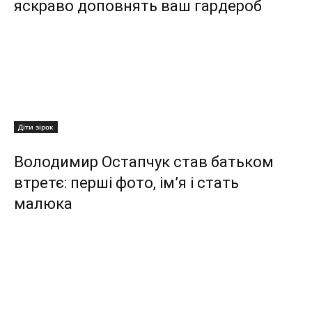
яскраво доповнять ваш гардероб
Діти зірок
Володимир Остапчук став батьком
втретє: перші фото, ім’я і стать
малюка