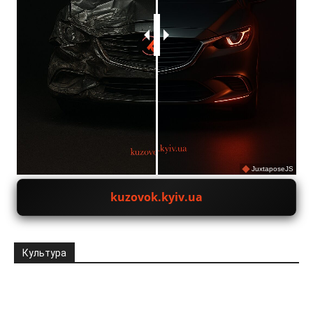
JuxtaposeJS
kuzovok.kyiv.ua
Культура