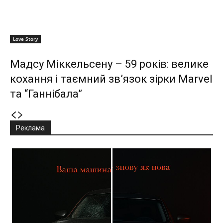
Love Story
Мадсу Міккельсену – 59 років: велике
кохання і таємний зв’язок зірки Marvel
та “Ганнібала”
Реклама