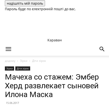
Пароль буде по електронній пошті до вас.
Караван
додому
Зірки
Діти зірок
Зірки
Діти зірок
Мачеха со стажем: Эмбер
Херд развлекает сыновей
Илона Маска
15.06.2017