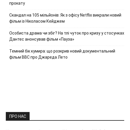
прокату
Скандал на 105 мільйонів: Як з офісу Netflix викрали новий
фільм із Ніколасом Кейджем
Особиста драма чи збіг? На тлі чуток про кризу у стосунках
Дантес анонсував фільм «Пауза»
Темний бік кумира: що розкрив новий документальний
фільм ВВС про Джареда Лето
ПРО НАС