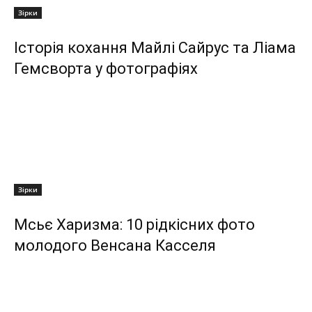
Зірки
Історія кохання Майлі Сайрус та Ліама
Гемсворта у фотографіях
Зірки
Мсьє Харизма: 10 рідкісних фото
молодого Венсана Касселя