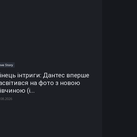
ove Story
інець інтриги: Дантес вперше
асвітився на фото з новою
івчиною (і...
.08.2026