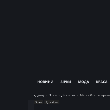
НОВИНИ
ЗІРКИ
МОДА
КРАСА
додому
Зірки
Діти зірок
Меган Фокс впервые
Зірки
Діти зірок