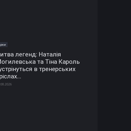
ірки
итва легенд: Наталія
огилевська та Тіна Кароль
устрінуться в тренерських
ріслах...
.08.2026