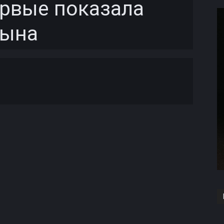
ервые показала
сына
Copy URL