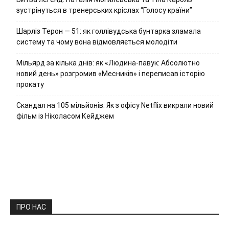
зустрінуться в тренерських кріслах “Голосу країни”
Шарліз Терон — 51: як голлівудська бунтарка зламала
систему та чому вона відмовляється молодіти
Мільярд за кілька днів: як «Людина-павук: Абсолютно
новий день» розгромив «Месників» і переписав історію
прокату
Скандал на 105 мільйонів: Як з офісу Netflix викрали новий
фільм із Ніколасом Кейджем
ПРО НАС