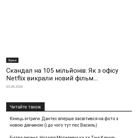
Зірки
Скандал на 105 мільйонів: Як з офісу
Netflix викрали новий фільм...
03.08.2026
Читайте також
Кінець інтриги: Дантес вперше засвітився на фото з
новою дівчиною (і до чого тут пес Василь)
Битва легенд: Наталія Могилевська та Тіна Кароль