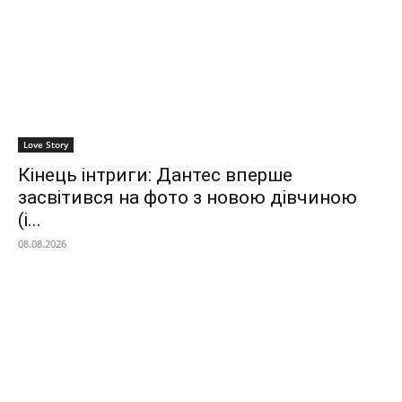
Love Story
Кінець інтриги: Дантес вперше
засвітився на фото з новою дівчиною
(і...
08.08.2026