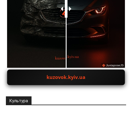
JuxtaposeJS
kuzovok.kyiv.ua
Культура