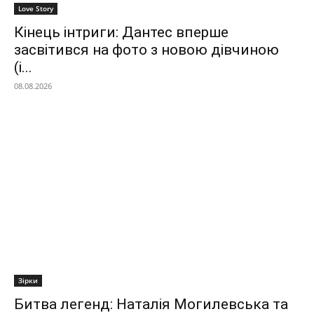
Love Story
Кінець інтриги: Дантес вперше
засвітився на фото з новою дівчиною
(і...
08.08.2026
Зірки
Битва легенд: Наталія Могилевська та