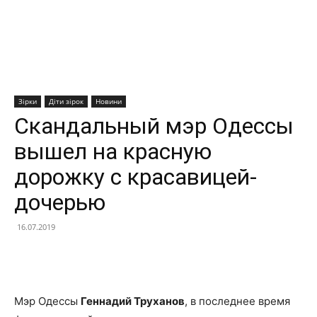
Зірки
Діти зірок
Новини
Скандальный мэр Одессы
вышел на красную
дорожку с красавицей-
дочерью
16.07.2019
Facebook
X
Telegram
Copy U
Мэр Одессы
Геннадий Труханов
, в последнее время