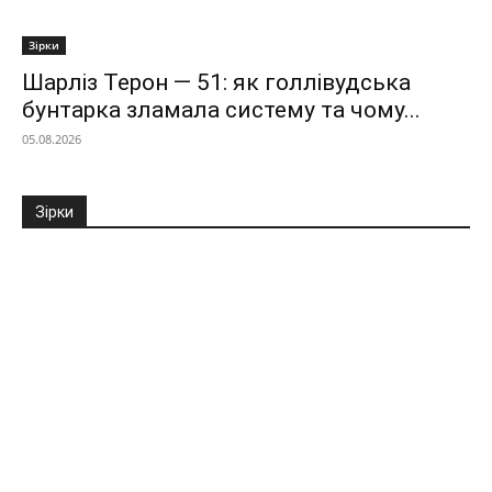
Зірки
Шарліз Терон — 51: як голлівудська
бунтарка зламала систему та чому...
05.08.2026
Зірки