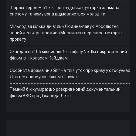
Шарліз Терон — 51: як голлівудська бунтарка зламала
систему та чому вона відмовляється молодіти
Мільярд за кілька днів: як «Людина-павук: Абсолютно
новий день» розгромив «Месників» і переписав історію
прокату
Скандал на 105 мільйонів: Як з офісу Netflix викрали новий
фільм із Ніколасом Кейджем
Особиста драма чи збіг? На тлі чуток про кризу у стосунках
Дантес анонсував фільм «Пауза»
Темний бік кумира: що розкрив новий документальний
фільм ВВС про Джареда Лето