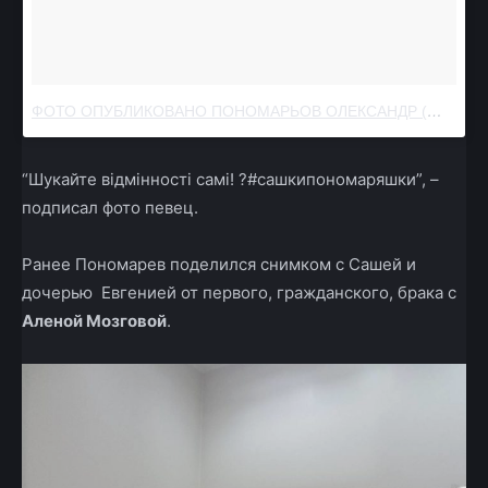
ФОТО ОПУБЛИКОВАНО ПОНОМАРЬОВ ОЛЕКСАНДР (@PONOMARYOVOLEKSANDR)
“Шукайте відмінності самі! ?#сашкипономаряшки”, –
подписал фото певец.
Ранее Пономарев поделился снимком с Сашей и
дочерью Евгенией от первого, гражданского, брака с
Аленой Мозговой
.