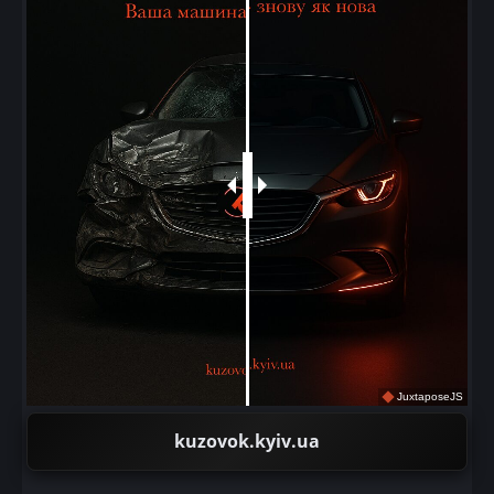
JuxtaposeJS
kuzovok.kyiv.ua