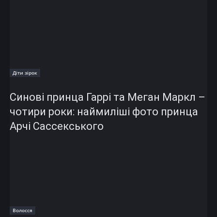
Діти зірок
Синові принца Гаррі та Меган Маркл –
чотири роки: наймиліші фото принца
Арчі Сассекського
Волосся