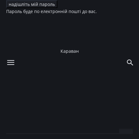
Пароль буде по електронній пошті до вас.
Караван
додому
Зірки
Діти зірок
Зірки
Діти зірок
Сын Александра
Пономарева поражает
сходством с отцом
15.11.2016