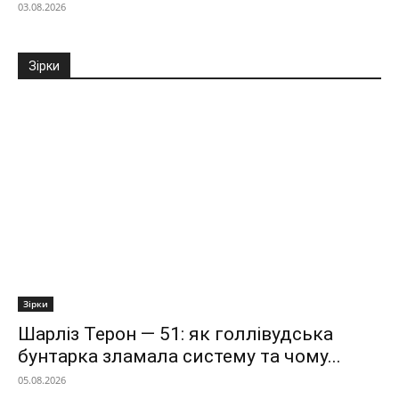
03.08.2026
Зірки
Зірки
Шарліз Терон — 51: як голлівудська
бунтарка зламала систему та чому...
05.08.2026