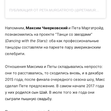
ПУБЛИКАЦИЯ ОТ PETA MURGATROYD (@PETAMURGATROYD)
Напомним,
Максим Чмерковский
и Пета Маргатройд
познакомились на проекте “Танци со звездами”
(
Dancing with the Stars)
: оба как профессиональные
танцоры составляли на паркете пару американским
селебрити.
Отношения Максима и Петы складывались непросто:
они то расставались, то сходились вновь, и в декабре
2015 года, после финала очередного сезона шоу, Макс
сделал Пете предложение. В самом начале 2017 года
у них родился сын Шай
. В июле того же года они
сыграли пышную свадьбу
.