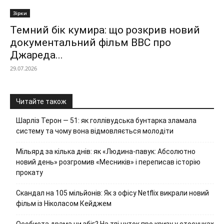
Зірки
Темний бік кумира: що розкрив новий
документальний фільм ВВС про
Джареда...
29.07.2026
Читайте також
Шарліз Терон — 51: як голлівудська бунтарка зламала
систему та чому вона відмовляється молодіти
Мільярд за кілька днів: як «Людина-павук: Абсолютно
новий день» розгромив «Месників» і переписав історію
прокату
Скандал на 105 мільйонів: Як з офісу Netflix викрали новий
фільм із Ніколасом Кейджем
Особиста драма чи збіг? На тлі чуток про кризу у стосунках