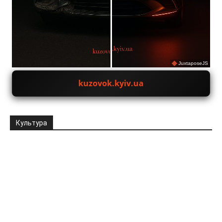
JuxtaposeJS
kuzovok.kyiv.ua
Культура