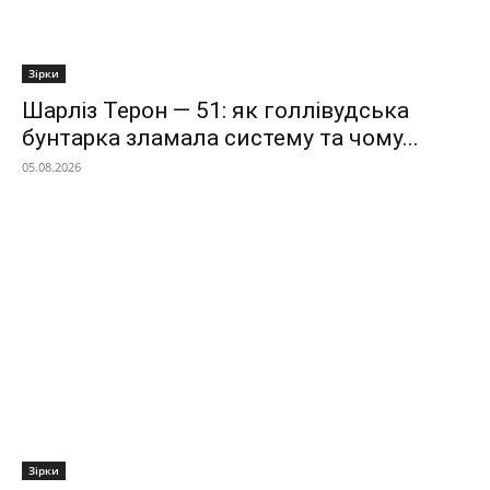
Зірки
Шарліз Терон — 51: як голлівудська
бунтарка зламала систему та чому...
05.08.2026
Зірки