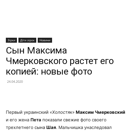
Зірки
Діти зірок
Новини
Сын Максима
Чмерковского растет его
копией: новые фото
24.04.2020
Facebook
X
Telegram
Copy U
Первый украинский
«Холостяк»
Максим Чмерковский
и его жена
Пета
показали свежие фото своего
трехлетнего
сына
Шая
. Мальчишка унаследовал