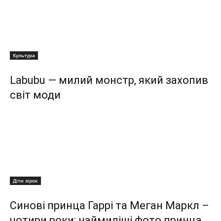
Культура
Labubu — милий монстр, який захопив
світ моди
Діти зірок
Синові принца Гаррі та Меган Маркл –
чотири роки: наймиліші фото принца