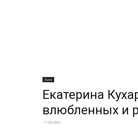
Зірки
Екатерина Куха
влюбленных и р
11.02.2022
Facebook
X
Telegram