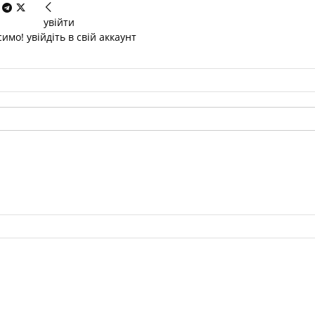
увійти
имо! увійдіть в свій аккаунт