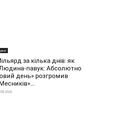
ірки
ільярд за кілька днів: як
Людина-павук: Абсолютно
овий день» розгромив
Месників»...
.08.2026