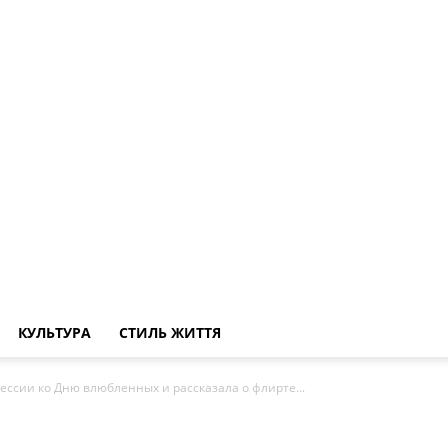
КУЛЬТУРА
СТИЛЬ ЖИТТЯ
ессии ко Дню влюбленных и рассказала о флирте...