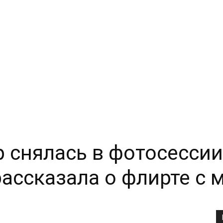
р снялась в фотосесси
ассказала о флирте с
Copy URL