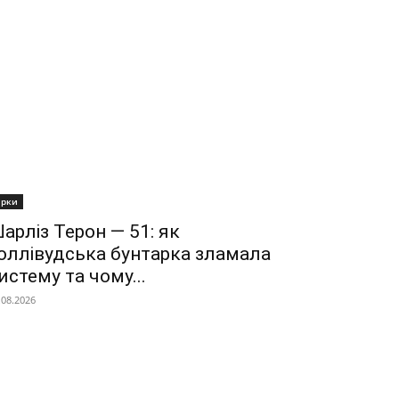
ірки
арліз Терон — 51: як
оллівудська бунтарка зламала
истему та чому...
.08.2026