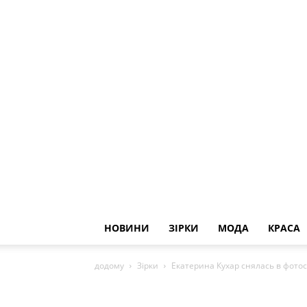
НОВИНИ
ЗІРКИ
МОДА
КРАСА
додому
Зірки
Екатерина Кухар снялась в фотос