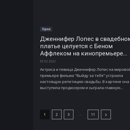
Зірки
Дженнифер Лопес в свадебно
платье целуется с Беном
Аффлеком на кинопремьере...
09.02.2022
Актриса и певица Дженнифер Лопес на мирово
премьере фильма "Выйду за тебя" устроила
настоящую репетицию свадьбы. В картине она
выступила продюсером и сыграла главную...
...
1
2
3
11