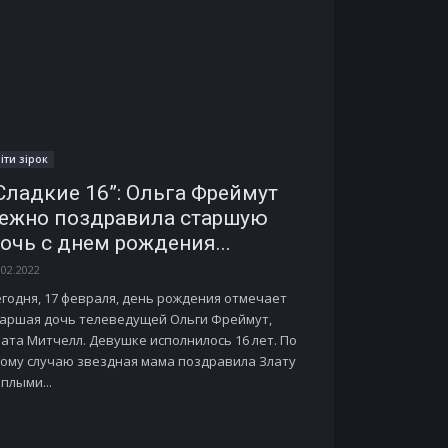
іти зірок
Сладкие 16”: Ольга Фреймут
ежно поздравила старшую
очь с днем рождения...
.02.2022
годня, 17 февраля, день рождения отмечает
таршая дочь телеведущей Ольги Фреймут,
ата Митчелл. Девушке исполнилось 16 лет. По
тому случаю звездная мама поздравила Злату
плыми...