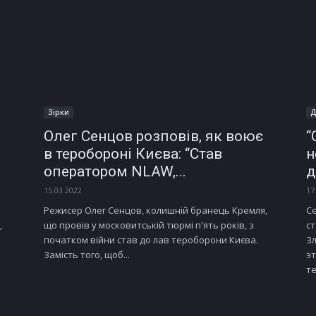
Зірки
Д
Олег Сенцов розповів, як воює
“
в теробороні Києва: “Став
н
оператором NLAW,...
д
15.03.2022
17
Режисер Олег Сенцов, колишній бранець Кремля,
Се
,
що провів у московитській тюрмі п'ять років, з
с
початком війни став до лав тероборони Києва.
Зл
Замість того, щоб...
э
те