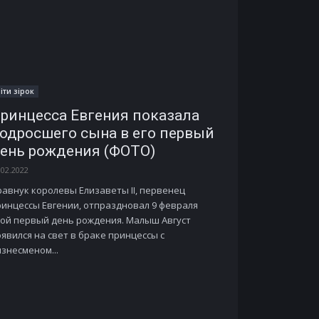
іти зірок
ринцесса Евгения показала
одросшего сына в его первый
ень рождения (ФОТО)
.02.2022
равнук королевы Елизаветы II, первенец
ринцессы Евгении, отпраздновал 9 февраля
вой первый день рождения. Малыш Август
явился на свет в браке принцессы с
знесменом...