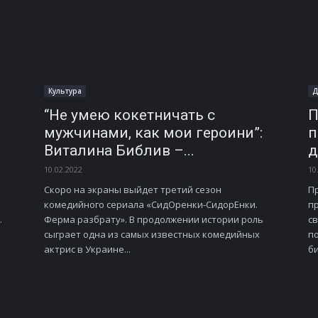
Культура
Д
“Не умею кокетничать с
П
мужчинами, как мои героини”:
п
Виталина Библив –...
д
10.02.2022
10
Скоро на экраны выйдет третий сезон
П
комедийного сериала «СидОренки-СидорЕнки.
п
.
Ферма разбрату». В продолжении истории роль
с
сыграет одна из самых известных комедийных
по
актрис в Украине...
би