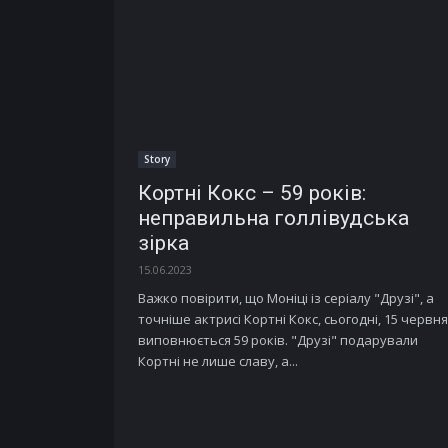
Story
Кортні Кокс – 59 років:
неправильна голлівудська
зірка
15.06.2023
Важко повірити, що Моніці із серіалу "Друзі", а
точніше актрисі Кортні Кокс, сьогодні, 15 червня
виповнюється 59 років. "Друзі" подарували
Кортні не лише славу, а...