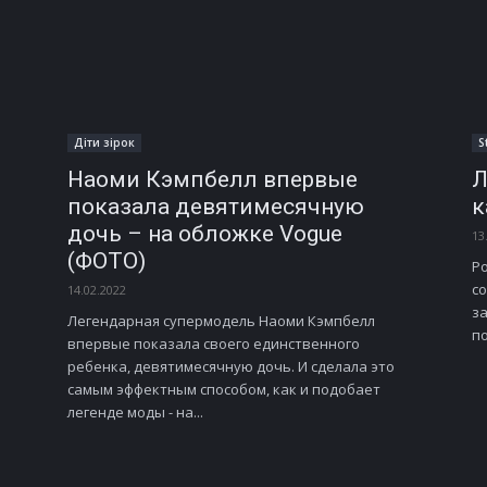
Діти зірок
S
Наоми Кэмпбелл впервые
Л
показала девятимесячную
к
дочь – на обложке Vogue
13
(ФОТО)
Ро
с
14.02.2022
з
Легендарная супермодель Наоми Кэмпбелл
по
впервые показала своего единственного
ребенка, девятимесячную дочь. И сделала это
самым эффектным способом, как и подобает
легенде моды - на...