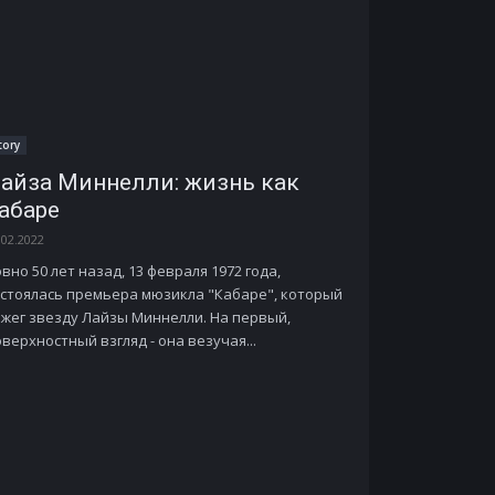
tory
айза Миннелли: жизнь как
абаре
.02.2022
вно 50 лет назад, 13 февраля 1972 года,
остоялась премьера мюзикла "Кабаре", который
ажег звезду Лайзы Миннелли. На первый,
верхностный взгляд - она везучая...