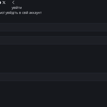
увійти
о! увійдіть в свій аккаунт