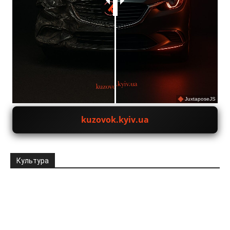
JuxtaposeJS
kuzovok.kyiv.ua
Культура