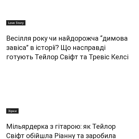
Love Story
Весілля року чи найдорожча “димова
завіса” в історії? Що насправді
готують Тейлор Свіфт та Тревіс Келсі
Зірки
Мільярдерка з гітарою: як Тейлор
Свіфт обійшла Ріанну та заробила