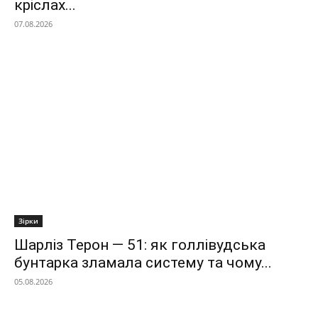
кріслах...
07.08.2026
Зірки
Шарліз Терон — 51: як голлівудська
бунтарка зламала систему та чому...
05.08.2026