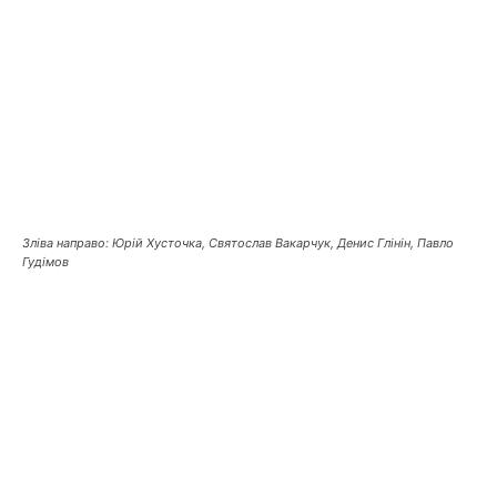
Зліва направо: Юрій Хусточка, Святослав Вакарчук, Денис Глінін, Павло
Гудімов