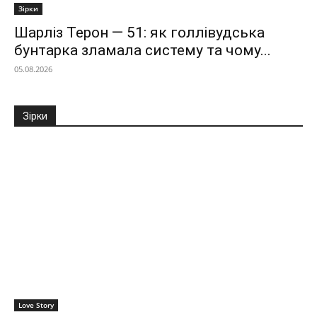
Зірки
Шарліз Терон — 51: як голлівудська
бунтарка зламала систему та чому...
05.08.2026
Зірки
Love Story