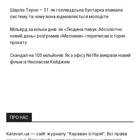
Шарліз Терон — 51: як голлівудська бунтарка зламала
систему та чому вона відмовляється молодіти
Мільярд за кілька днів: як «Людина-павук: Абсолютно
новий день» розгромив «Месників» і переписав історію
прокату
Скандал на 105 мільйонів: Як з офісу Netflix викрали новий
фільм із Ніколасом Кейджем
ПРО НАС
Karavan.ua — сайт журналу "Караван історій". Всі права