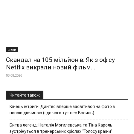
Зірки
Скандал на 105 мільйонів: Як з офісу
Netflix викрали новий фільм...
03.08.2026
Читайте також
Кінець інтриги: Дантес вперше засвітився на фото з
новою дівчиною (і до чого тут пес Василь)
Битва легенд: Наталія Могилевська та Тіна Кароль
зустрінуться в тренерських кріслах “Голосу країни”