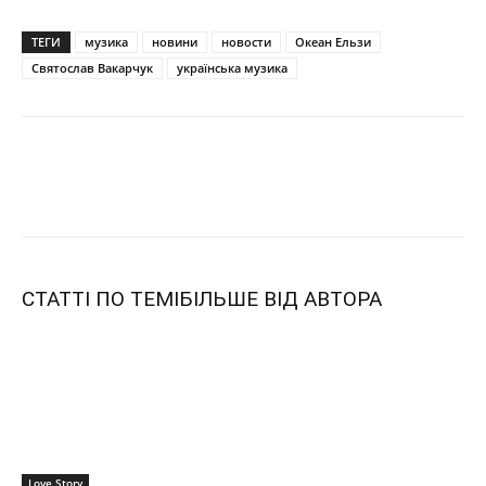
ТЕГИ
музика
новини
новости
Океан Ельзи
Святослав Вакарчук
українська музика
СТАТТІ ПО ТЕМІ
БІЛЬШЕ ВІД АВТОРА
Love Story