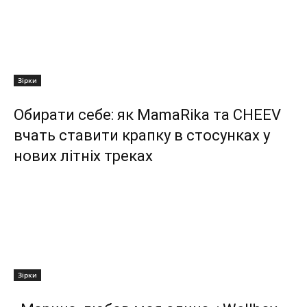
Зірки
Обирати себе: як MamaRika та CHEEV
вчать ставити крапку в стосунках у
нових літніх треках
Зірки