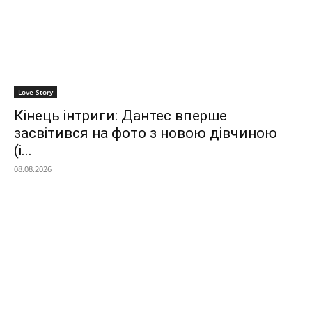
Love Story
Кінець інтриги: Дантес вперше
засвітився на фото з новою дівчиною
(і...
08.08.2026