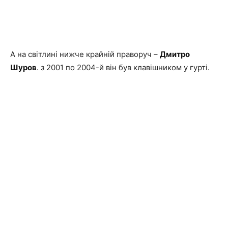
А на світлині нижче крайній праворуч –
Дмитро
Шуров
. з 2001 по 2004-й він був клавішником у гурті.