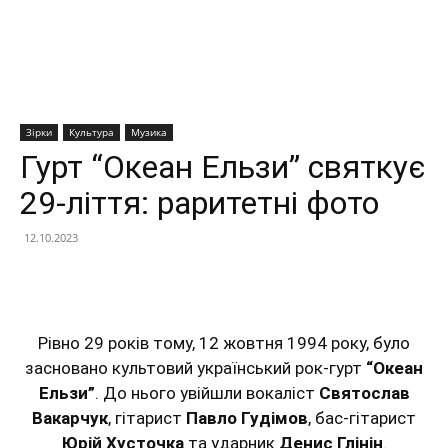
Зірки
Культура
Музика
Гурт “Океан Ельзи” святкує
29-ліття: раритетні фото
12.10.2023
Facebook
X
Telegram
Copy U
Рівно 29 років тому, 12 жовтня 1994 року, було
засновано культовий український рок-гурт
“Океан
Ельзи”
.
До нього увійшли вокаліст
Святослав
Вакарчук
, гітарист
Павло Гудімов
, бас-гітарист
Юрій Хусточка
та ударник
Денис Глінін
.