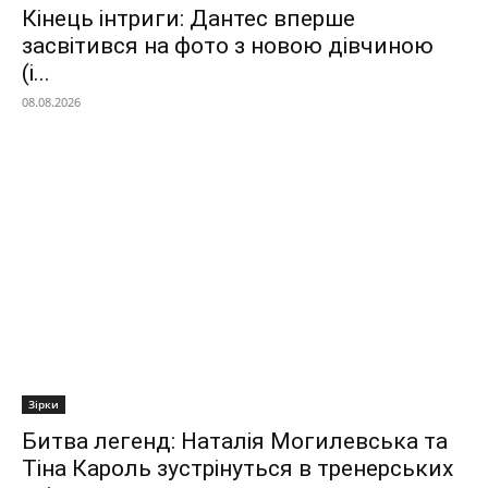
Кінець інтриги: Дантес вперше
засвітився на фото з новою дівчиною
(і...
08.08.2026
Зірки
Битва легенд: Наталія Могилевська та
Тіна Кароль зустрінуться в тренерських