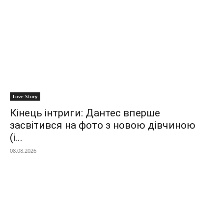
Love Story
Кінець інтриги: Дантес вперше
засвітився на фото з новою дівчиною
(і...
08.08.2026