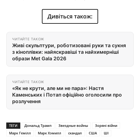
Дивіться також:
ЧИТАЙТЕ ТАКОЖ
Живі скульптури, роботизовані руки та сукня
з кіноплівки: найяскравіші та найхимерніші
образи Met Gala 2026
ЧИТАЙТЕ ТАКОЖ
«Як не крути, але ми не пара»: Настя
Каменських і Потап офіційно оголосили про
розлучення
ТЕГИ
Дональд Трамп
Звездные войны
Зоряні війни
Марк Гемілл
Марк Хэмилл
скандал
США
ШІ