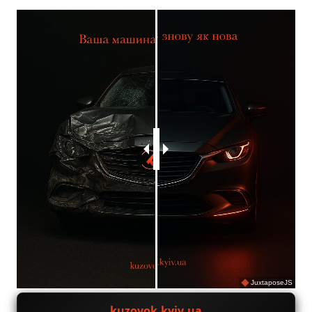
JuxtaposeJS
kuzovok.kyiv.ua