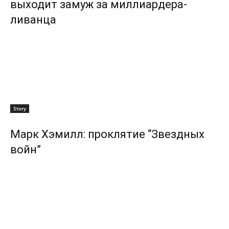
выходит замуж за миллиардера-
ливанца
Story
Марк Хэмилл: проклятие “Звездных
войн”