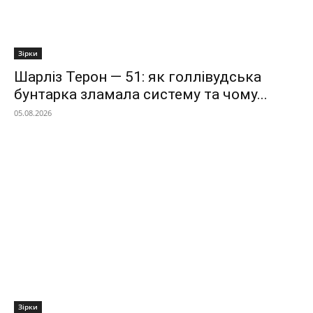
Зірки
Шарліз Терон — 51: як голлівудська
бунтарка зламала систему та чому...
05.08.2026
Зірки