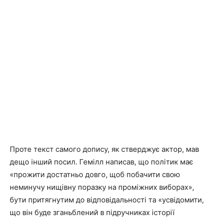
Проте текст самого допису, як стверджує актор, мав
дещо інший посил. Гемілл написав, що політик має
«прожити достатньо довго, щоб побачити свою
неминучу нищівну поразку на проміжних виборах»,
бути притягнутим до відповідальності та «усвідомити,
що він буде зганьблений в підручниках історії