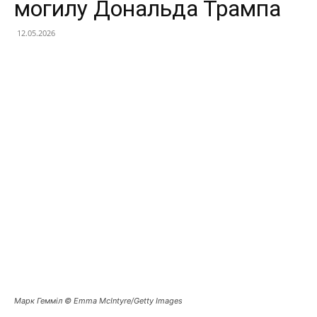
могилу Дональда Трампа
12.05.2026
Facebook
X
Telegram
Copy U
Марк Гемміл © Emma McIntyre/Getty Images