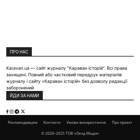
ПРО НАС
Karavan.ua — сайт журналу "Караван історій". Всі права
захищені. Повний або частковий передрук матеріалів
журналу і сайту «Караван історій» без дозволу редакції
заборонений
ЙДИ ЗА НАМИ
Рекламодавцям
Контакти
Умови використання
Про проєкт
© 2020–2025 ТОВ «Ленд Медіа»