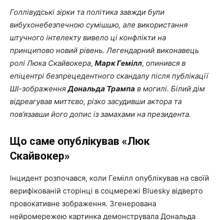
Голлівудські зірки та політика завжди були
вибухонебезпечною сумішшю, але використання
штучного інтелекту вивело ці конфлікти на
принципово новий рівень.
Легендарний виконавець
ролі Люка Скайвокера
,
Марк Гемілл
,
опинився в
епіцентрі безпрецедентного скандалу після публікації
ШІ-зображення
Дональда Трампа
в могилі.
Білий дім
відреагував миттєво, різко засудивши актора та
пов’язавши його допис із замахами на президента.
Що саме опублікував «Люк
Скайвокер»
Інцидент розпочався, коли Гемілл опублікував на своїй
верифікованій сторінці в соцмережі Bluesky відверто
провокативне зображення. Згенерована
нейромережею картинка демонструвала Дональда