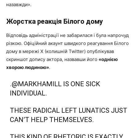
назавжди».
Жорстка реакція Білого дому
Відповідь адміністрації не забарилася і була напрочуд
різкою. Офіційний акаунт швидкого реагування Білого
дому в мережі X (колишній Twitter) опублікував
скриншот допису актора, назвавши його
«однією
хворою людиною»
.
.
@MARKHAMILL
IS ONE SICK
INDIVIDUAL.
THESE RADICAL LEFT LUNATICS JUST
CAN’T HELP THEMSELVES.
THIS KIND OF RHETORIC IS EXACTLY