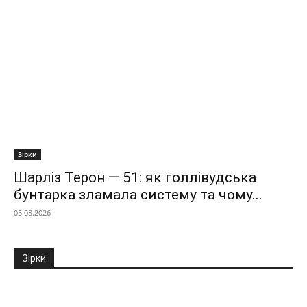
Зірки
Шарліз Терон — 51: як голлівудська
бунтарка зламала систему та чому...
05.08.2026
Зірки