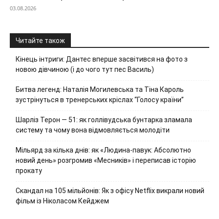
03.08.2026
Читайте також
Кінець інтриги: Дантес вперше засвітився на фото з
новою дівчиною (і до чого тут пес Василь)
Битва легенд: Наталія Могилевська та Тіна Кароль
зустрінуться в тренерських кріслах “Голосу країни”
Шарліз Терон — 51: як голлівудська бунтарка зламала
систему та чому вона відмовляється молодіти
Мільярд за кілька днів: як «Людина-павук: Абсолютно
новий день» розгромив «Месників» і переписав історію
прокату
Скандал на 105 мільйонів: Як з офісу Netflix викрали новий
фільм із Ніколасом Кейджем