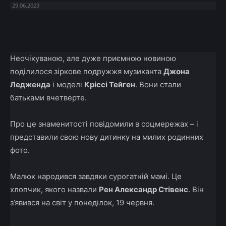
29.06.2023
Facebook
X
Telegram
Copy U
Неочікуваною, але дуже приємною новиною
поділилося зіркове подружжя музиканта
Джона
Ледженда
і моделі
Кріссі Тейген
. Вони стали
батьками вчетверте.
Про це знаменитості повідомили в соцмережах – і
представили свою нову дитинку на милих родинних
фото.
Малюк народився завдяки сурогатній мамі. Це
хлопчик, якого назвали
Рен Александр Стівенс
. Він
з’явився на світ у понеділок, 19 червня.