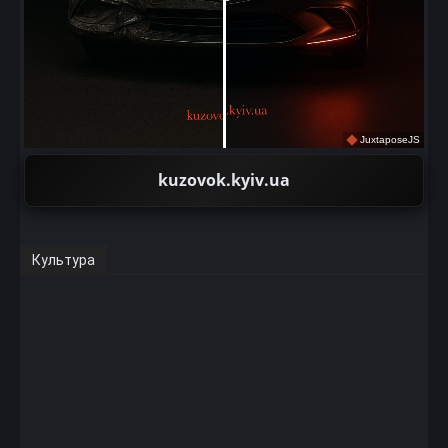
JuxtaposeJS
kuzovok.kyiv.ua
Культура