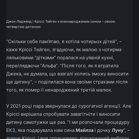
Джон Ледженд і Кріссі Тейген з новонародженим сином – своєю
четвертою дитиною
“Скільки себе пам’ятаю, я хотіла чотирьох дітей”, –
каже Кріссі Тейген, згадуючи, як малою з чотирма
ляльковими “дітками” поралася на уявній кухні,
переглядаючи “Альфа”. “Після того, як я втратила
Джека, не думала, що взагалі колись зможу виносити
ще дитину”, – поділилася вона своїми страхами після
того, як помер її ненароджений третій малюк.
У 2021 році пара звернулася до сурогатної агенції. Але
Кріссі вирішила спробувати завагітніти і виносити
дитину самотужки ще раз. “І ми розпочали процедуру
ЕКЗ, яка подарувала нам сина
Майлза
і дочку
Луну
“, –
згадує Кріссі. І все спрацювало: підсаджений ембріон