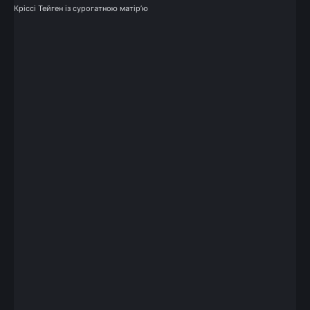
Кріссі Тейген із сурогатною матір’ю