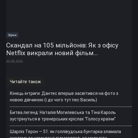
Зірки
Скандал на 105 мільйонів: Як з офісу
Netflix викрали новий фільм...
03.08.2026
Читайте також
Кінець інтриги: Дантес вперше засвітився на фото з
новою дівчиною (і до чого тут пес Василь)
Битва легенд: Наталія Могилевська та Тіна Кароль
зустрінуться в тренерських кріслах “Голосу країни”
Шарліз Терон — 51: як голлівудська бунтарка зламала
систему та чому вона відмовляється молодіти