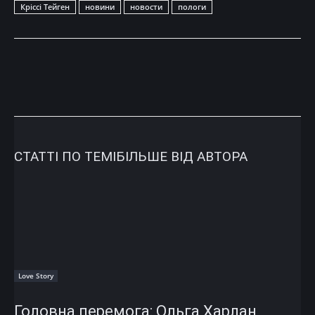
Кріссі Тейген
новини
новости
пологи
СТАТТІ ПО ТЕМІ
БІЛЬШЕ ВІД АВТОРА
Love Story
Головна перемога: Ольга Харлан