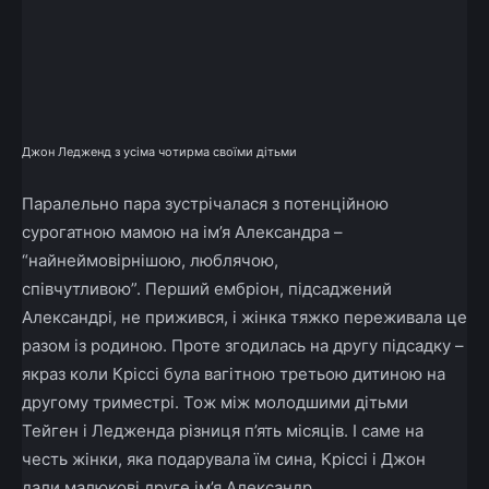
Джон Ледженд з усіма чотирма своїми дітьми
Паралельно пара зустрічалася з потенційною
сурогатною мамою на ім’я Александра –
“найнеймовірнішою, люблячою,
співчутливою”. Перший ембріон, підсаджений
Александрі, не прижився, і жінка тяжко переживала це
разом із родиною. Проте згодилась на другу підсадку –
якраз коли Кріссі була вагітною третьою дитиною на
другому триместрі. Тож між молодшими дітьми
Тейген і Ледженда різниця п’ять місяців. І саме на
честь жінки, яка подарувала їм сина, Кріссі і Джон
дали малюкові друге ім’я Александр.