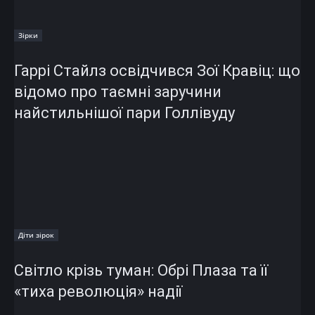
Зірки
Гаррі Стайлз освідчився Зої Кравіц: що
відомо про таємні заручини
найстильнішої пари Голлівуду
Діти зірок
Світло крізь туман: Обрі Плаза та її
«тиха революція» надії