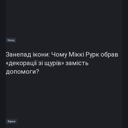
Story
Занепад ікони: Чому Міккі Рурк обрав
«декорації зі щурів» замість
допомоги?
Зірки