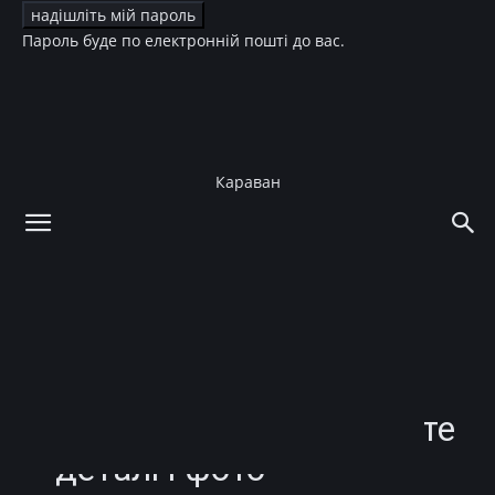
Пароль буде по електронній пошті до вас.
Караван
додому
Зірки
Діти зірок
Зірки
Діти зірок
Кіндер-сюрприз: Джон
Ледженд і Кріссі Тейген
стали батьками вчетверте
– деталі і фото