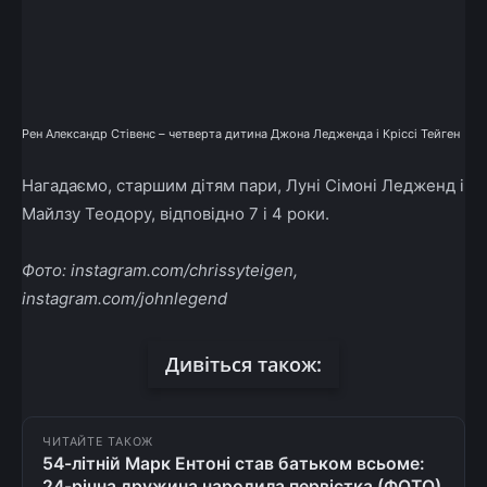
Рен Александр Стівенс – четверта дитина Джона Ледженда і Кріссі Тейген
Нагадаємо, старшим дітям пари, Луні Сімоні Ледженд і
Майлзу Теодору, відповідно 7 і 4 роки.
Фото: instagram.com/chrissyteigen,
instagram.com/johnlegend
Дивіться також:
ЧИТАЙТЕ ТАКОЖ
54-літній Марк Ентоні став батьком всьоме:
24-річна дружина народила первістка (ФОТО)