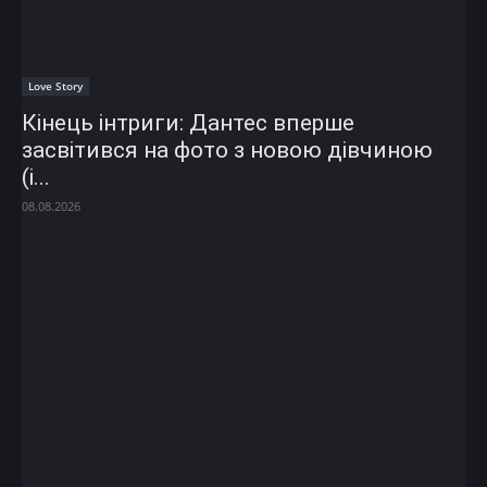
Love Story
Кінець інтриги: Дантес вперше
засвітився на фото з новою дівчиною
(і...
08.08.2026