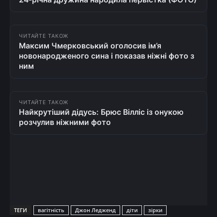
ЧИТАЙТЕ ТАКОЖ
Максим Чмерковський оголосив ім’я
новонародженого сина і показав ніжні фото з
ним
ЧИТАЙТЕ ТАКОЖ
Найкрутіший дідусь: Брюс Вілліс із онукою
розчулив ніжними фото
ТЕГИ
вагітність
Джон Ледженд
діти
зірки