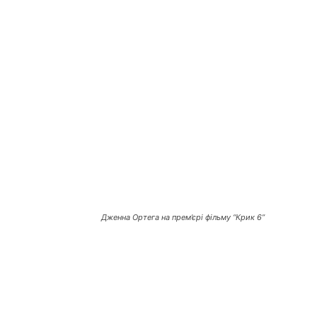
Дженна Ортега на прем’єрі фільму “Крик 6”