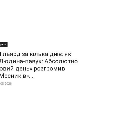
ірки
ільярд за кілька днів: як
Людина-павук: Абсолютно
овий день» розгромив
Месників»...
.08.2026