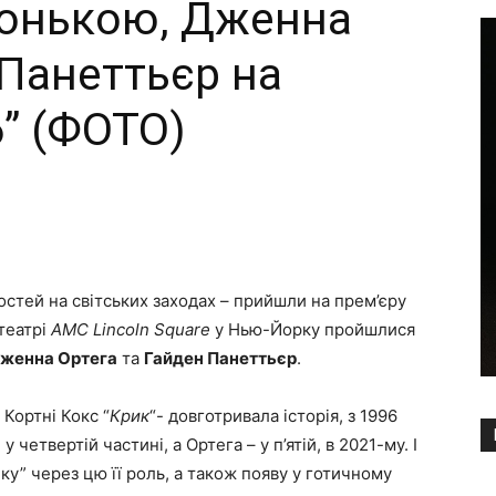
 донькою, Дженна
 Панеттьєр на
6” (ФОТО)
Copy URL
гостей на світських заходах – прийшли на прем’єру
театрі
AMC Lincoln Square
у Нью-Йорку пройшлися
женна Ортега
та
Гайден Панеттьєр
.
 Кортні Кокс “
Крик
“- довготривала історія, з 1996
четвертій частині, а Ортега – у п’ятій, в 2021-му. І
” через цю її роль, а також появу у готичному