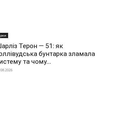
ірки
арліз Терон — 51: як
оллівудська бунтарка зламала
истему та чому...
.08.2026