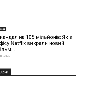
ірки
кандал на 105 мільйонів: Як з
фісу Netflix викрали новий
ільм...
.08.2026
Зірки