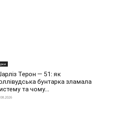
ірки
арліз Терон — 51: як
оллівудська бунтарка зламала
истему та чому...
.08.2026