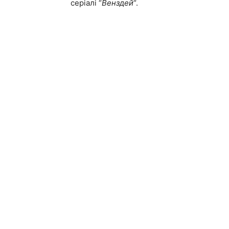
серіалі “
Венздей
“.