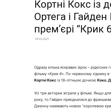
Кортні Кокс із
Ортега і Гайден
прем’єрі “Крик 
09.03.2023
Facebook
X
Telegram
Одразу кілька яскравих зірок – рідкісних 
фільму
«Крик 6»
. По червоному хіднику в 
Кортні Кокс
із 18-літньою дочкою
Коко
,
Д
Усі три акторки зіграли у фільмі. Якщо для
року, то Гайден приєдналася до франшизи у 
Дженну називають новою “королевою крику