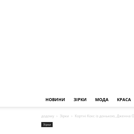
НОВИНИ
ЗІРКИ
МОДА
КРАСА
додому
Зірки
Кортні Кокс із донькою, Дженна Ор
Зірки