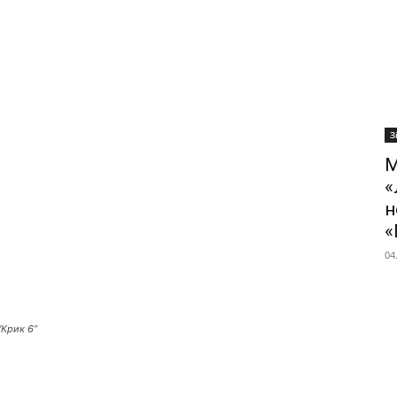
З
М
«
н
«
04
“Крик 6”