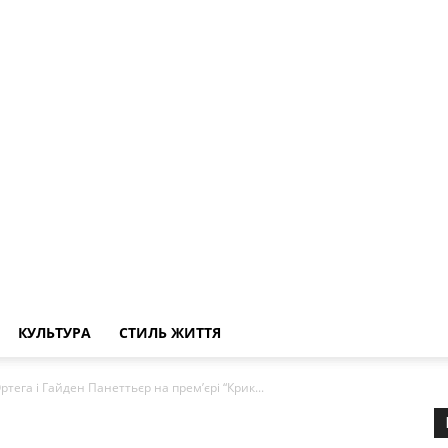
КУЛЬТУРА
СТИЛЬ ЖИТТЯ
тега і Гайден Панеттьєр на прем’єрі “Крик...