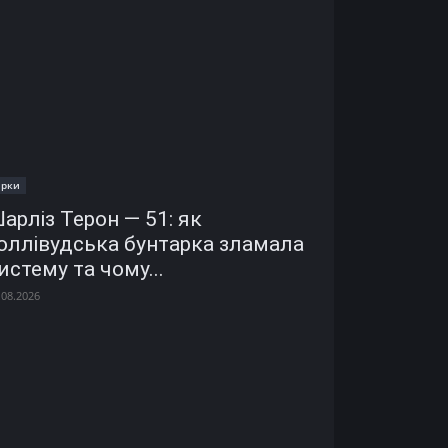
ірки
арліз Терон — 51: як
оллівудська бунтарка зламала
истему та чому...
.08.2026