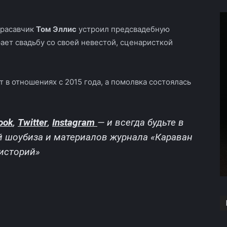
красавчик
Том Эллис
устроил предсвадебную
ает свадьбу со своей невестой, сценаристкой
 в отношениях с 2015 года, а помолвка состоялась
ook
,
Twitter
,
Instagram
—
и всегда будьте в
й шоубиза и материалов журнала «Караван
историй»