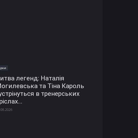
ірки
итва легенд: Наталія
огилевська та Тіна Кароль
устрінуться в тренерських
ріслах...
.08.2026