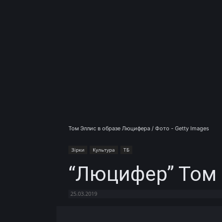
Том Эллис в образе Люцифера / Фото - Getty Images
Зірки
Культура
ТБ
“Люцифер” Том
25.03.2019
Facebook
X
Telegram