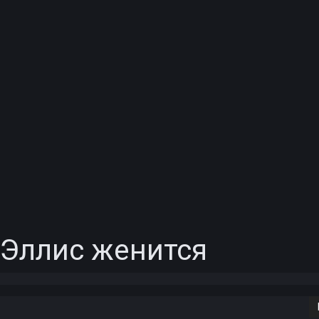
 Эллис женится
Copy URL