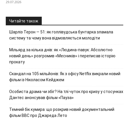
29.07.2026
Читайте також
Шарліз Терон — 51: як голлівудська бунтарка зламала
систему та чому вона відмовляється молодіти
Мільярд за кілька днів: як «Людина-павук: Абсолютно
новий день» розгромив «Месників» і переписав історію
прокату
Скандал на 105 мільйонів: Як з офісу Netflix викрали новий
фільм із Ніколасом Кейджем
Особиста драма чи збіг? На тлі чуток про кризу у стосунках
Дантес анонсував фільм «Пауза»
Темний бік кумира: що розкрив новий документальний
фільм ВВС про Джареда Лето