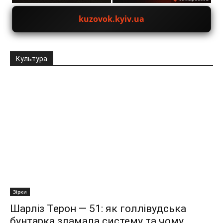
kuzovok.kyiv.ua
Культура
Зірки
Шарліз Терон — 51: як голлівудська
бунтарка зламала систему та чому...