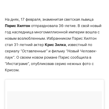
Facebook
X
Telegram
Copy U
На днях, 17 февраля, знаменитая светская львица
Пэрис Хилтон
отпраздновала 36-летие. В свой новый
год наследница многомиллионной империи вошла с
новым возлюбленным. Избранником Пэрис Хилтон
стал 31-летний актер
Крис Зилка
, известный по
сериалу
“Оставленные”
и фильму
“Новый Человек-
паук”
. О своем новом романе Пэрис сообщила в
“Инстаграме”, опубликовав серию нежных фото с
Крисом.