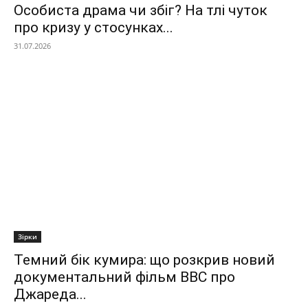
Особиста драма чи збіг? На тлі чуток
про кризу у стосунках...
31.07.2026
Зірки
Темний бік кумира: що розкрив новий
документальний фільм ВВС про
Джареда...