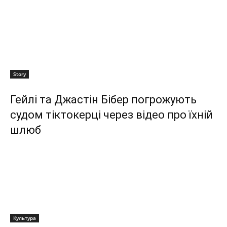
Story
Гейлі та Джастін Бібер погрожують
судом тіктокерці через відео про їхній
шлюб
Культура