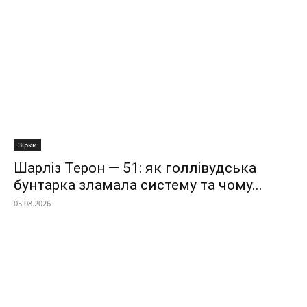
Зірки
Шарліз Терон — 51: як голлівудська
бунтарка зламала систему та чому...
05.08.2026