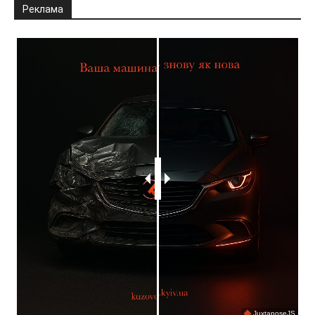
Реклама
JuxtaposeJS