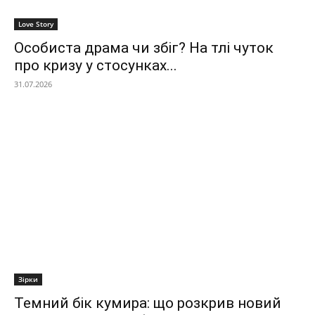
Love Story
Особиста драма чи збіг? На тлі чуток
про кризу у стосунках...
31.07.2026
Зірки
Темний бік кумира: що розкрив новий