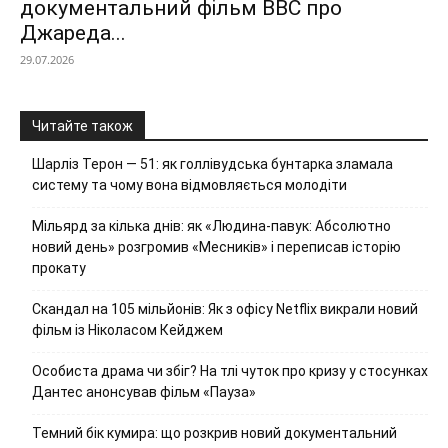
документальний фільм ВВС про
Джареда...
29.07.2026
Читайте також
Шарліз Терон — 51: як голлівудська бунтарка зламала
систему та чому вона відмовляється молодіти
Мільярд за кілька днів: як «Людина-павук: Абсолютно
новий день» розгромив «Месників» і переписав історію
прокату
Скандал на 105 мільйонів: Як з офісу Netflix викрали новий
фільм із Ніколасом Кейджем
Особиста драма чи збіг? На тлі чуток про кризу у стосунках
Дантес анонсував фільм «Пауза»
Темний бік кумира: що розкрив новий документальний