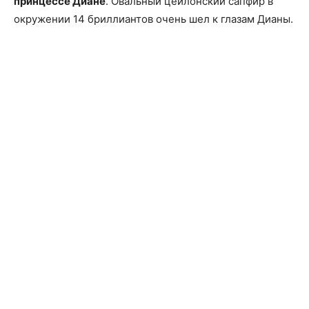
принцессе Диане
. Овальный цейлонский сапфир в
окружении 14 бриллиантов очень шел к глазам Дианы.