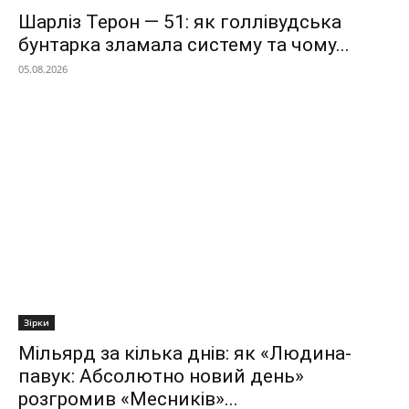
Шарліз Терон — 51: як голлівудська
бунтарка зламала систему та чому...
05.08.2026
Зірки
Мільярд за кілька днів: як «Людина-
павук: Абсолютно новий день»
розгромив «Месників»...