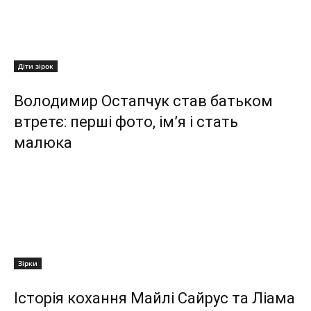
Діти зірок
Володимир Остапчук став батьком
втретє: перші фото, ім’я і стать
малюка
Зірки
Історія кохання Майлі Сайрус та Ліама