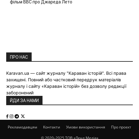
фільм ВВС про Джареда Лето
ПРО НАС
Karavan.ua — сайт журналу "Караван історій". Всі права
захищені. Повний або частковий передрук матеріалів
журналу і сайту «Караван історій» без дозволу редакції
заборонений
ЙДИ ЗА НАМИ
Рекламодавцям
Контакти
Умови використання
Про проєкт
© 2020–2025 ТОВ «Ленд Медіа»