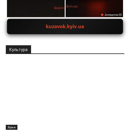
JuxtaposeJS
kuzovok.kyiv.ua
Культура
Зірки