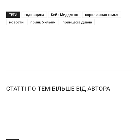
ТЕГИ
годовщина
Кейт Миддлтон
королевская семья
новости
принц Уильям
принцесса Диана
СТАТТІ ПО ТЕМІ
БІЛЬШЕ ВІД АВТОРА