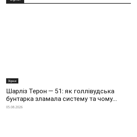
Зірки
Шарліз Терон — 51: як голлівудська
бунтарка зламала систему та чому...
05.08.2026