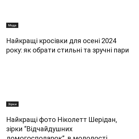
Мода
Найкращі кросівки для осені 2024
року: як обрати стильні та зручні пари
Зірки
Найкращі фото Ніколетт Шерідан,
зірки “Відчайдушних
домогосподарок”, в молодості