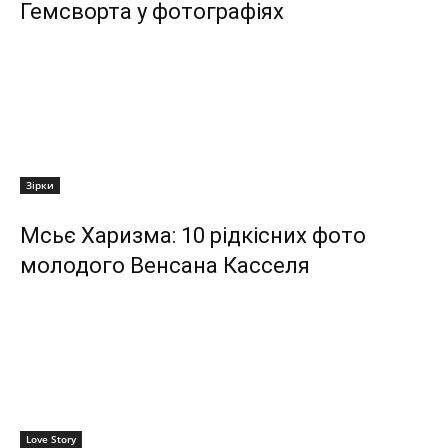
Гемсворта у фотографіях
Зірки
Мсьє Харизма: 10 рідкісних фото
молодого Венсана Касселя
Love Story