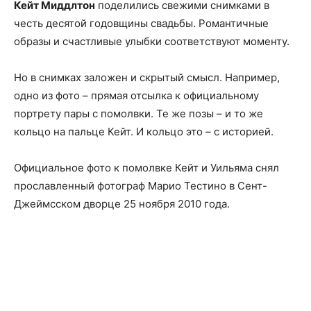
Кейт Миддлтон
поделились свежими снимками в
честь десятой годовщины свадьбы. Романтичные
образы и счастливые улыбки соответствуют моменту.
Но в снимках заложен и скрытый смысл. Например,
одно из фото – прямая отсылка к официальному
портрету пары с помолвки. Те же позы – и то же
кольцо на пальце Кейт. И кольцо это – с историей.
Официальное фото к помолвке Кейт и Уильяма снял
прославленный фотограф Марио Тестино в Сент-
Джеймсском дворце 25 ноября 2010 года.