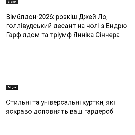
Зірки
Вімблдон-2026: розкіш Джей Ло,
голлівудський десант на чолі з Ендрю
Гарфілдом та тріумф Янніка Сіннера
Мода
Стильні та універсальні куртки, які
яскраво доповнять ваш гардероб