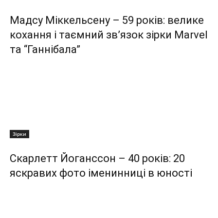
Мадсу Міккельсену – 59 років: велике
кохання і таємний зв’язок зірки Marvel
та “Ганнібала”
Зірки
Скарлетт Йоганссон – 40 років: 20
яскравих фото іменинниці в юності